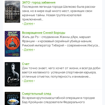
ЗАТО: город забвения
После­дняя легенда города Шелково была расска­
зана, но в мире ещё много мест, хранящих свои
мрачные тайны. Новая группа иска­телей
приключений…
‹
Далее
›
Возвращение Синей Бороды
Жиль де Рэ – спод­ви­жник Жанны д’Арк, маршал
Франции – и кровавый серийный убийца-маньяк.
Римский импе­ратор Тиберий – совре­менник Иисуса…
‹
Далее
›
Счет
Дин точно знает, чего хочет от жизни, и всегда доби­
ва­ется жела­е­мого: успе­шная спор­ти­вная карьера,
отли­чные отметки, попу­ля­р­ность и внимание…
‹
Далее
›
Смертельный след
Во время круп­но­мас­ш­та­бной операции в городке
Бад‑Крой­цнах следо­ва­тели Феде­раль­ного