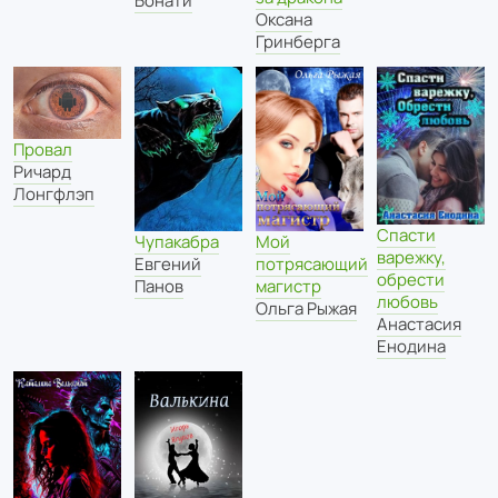
Бонати
Оксана
Гринберга
Провал
Ричард
Лонгфлэп
Спасти
Чупакабра
Мой
варежку,
Евгений
потрясающий
обрести
Панов
магистр
любовь
Ольга Рыжая
Анастасия
Енодина