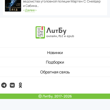
ведомства уголо­вной полиции Мартен С. Снейдер
и Сабина…
‹
Далее
›
Новинки
Подборки
Обратная связь
ⓒ ЛитБу, 2017–2026