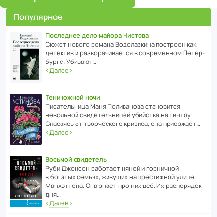
Популярное
Последнее дело майора Чистова
Сюжет нового романа Водо­ла­з­кина пост­роен как
дете­ктив и разво­ра­чи­ва­ется в совре­менном Пете­р­
бурге. Убивают…
‹
Далее
›
Тени южной ночи
Писа­тель­ница Маня Поли­ва­нова стано­вится
невольной свиде­тель­ницей убийства на тв-шоу.
Спасаясь от твор­че­с­кого кризиса, она приезжает…
‹
Далее
›
Восьмой свидетель
Руби Джонсон рабо­тает няней и горни­чной
в богатых семьях, живущих на прес­ти­жной улице
Манх­эт­тена. Она знает про них всё. Их распо­рядок
дня…
‹
Далее
›