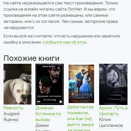
На сайте
не
размещается сам текст произведения. Только
ссылка на онлайн читалку сайта
ЛитНет
. И мы верим, что
произведения на этом сайте размещены, или самими
авторами, или с их согласия. Тем самым, авторские права
не
нарушаются.
Если вы всё же считаете, что есть нарушение или заметили
ошибку в описании,
сообщите нам об этом
.
Похожие книги
Дебютантка
Ревность
Дневник
Архон. Путь в
поневоле,
Андрей
ботаника по
пропасть
или Как (не)
Яценко
вызову
Юлия
выйти замуж
Джеки
Цыпленков
за дракона