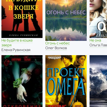
Не будите в кошке
Не она
Огонь с небес
зверя
Ольга Ла
Олег Волков
Елена Рувинская