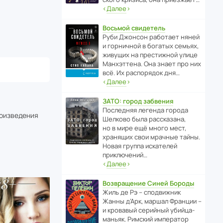
‹
Далее
›
Восьмой свидетель
Руби Джонсон рабо­тает няней
и горни­чной в богатых семьях,
живущих на прес­ти­жной улице
Манх­эт­тена. Она знает про них
всё. Их распо­рядок дня…
‹
Далее
›
ЗАТО: город забвения
После­дняя легенда города
роизведения
Шелково была расска­зана,
но в мире ещё много мест,
хранящих свои мрачные тайны.
Новая группа иска­телей
приключений…
‹
Далее
›
Возвращение Синей Бороды
Жиль де Рэ – спод­ви­жник
Жанны д’Арк, маршал Франции –
и кровавый серийный убийца-
маньяк. Римский импе­ратор