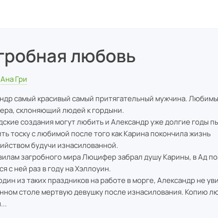
гробная любовь
Ана Гри
ндр самый красивый самый притягательный мужчина. Любимы
ра, склоняющий людей к гордыни.
дские создания могут любить и Александр уже долгие годы п
ть тоску с любимой после того как Карина покончила жизнь
ийством будучи изнасилованной.
вилам загробного мира Люцифер забрал душу Карины, в Ад по
я с ней раз в году на Хэллоуин.
 один из таких праздников на работе в морге, Александр не ув
нном столе мертвую девушку после изнасилования. Копию л
..