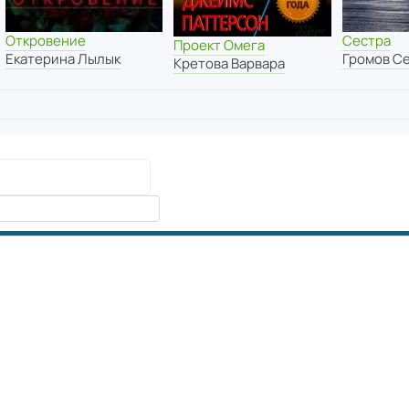
Сестра
Откровение
Проект Омега
Громов С
Екатерина Лылык
Кретова Варвара