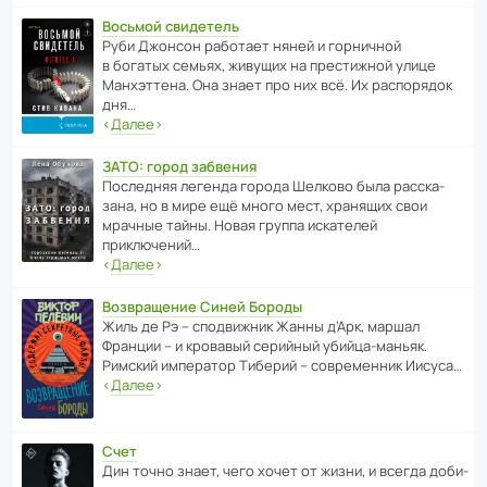
Восьмой свидетель
Руби Джонсон рабо­тает няней и горни­чной
в богатых семьях, живущих на прес­ти­жной улице
Манх­эт­тена. Она знает про них всё. Их распо­рядок
дня…
‹
Далее
›
ЗАТО: город забвения
После­дняя легенда города Шелково была расска­
зана, но в мире ещё много мест, хранящих свои
мрачные тайны. Новая группа иска­телей
приключений…
‹
Далее
›
Возвращение Синей Бороды
Жиль де Рэ – спод­ви­жник Жанны д’Арк, маршал
Франции – и кровавый серийный убийца-маньяк.
Римский импе­ратор Тиберий – совре­менник Иисуса…
‹
Далее
›
Счет
Дин точно знает, чего хочет от жизни, и всегда доби­