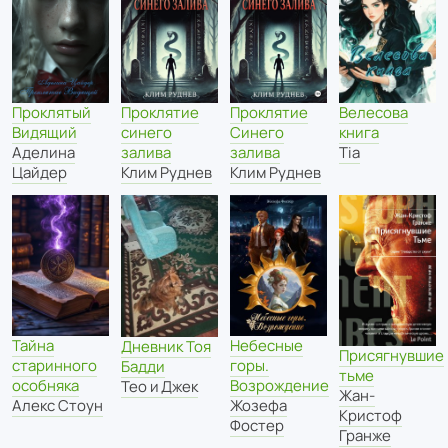
Проклятие
Велесова
Проклятый
Проклятие
синего
книга
Видящий
Синего
залива
Tia
Аделина
залива
Клим Руднев
Цайдер
Клим Руднев
Тайна
Небесные
Дневник Тоя
Присягнувшие
старинного
горы.
Бадди
тьме
особняка
Возрождение
Тео и Джек
Жан-
Алекс Стоун
Жозефа
Кристоф
Фостер
Гранже