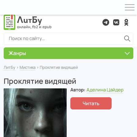
Жанры
ЛитБу
›
Мистика
› Проклятие видящей
Проклятие видящей
Автор:
Аделина Цайдер
Читать