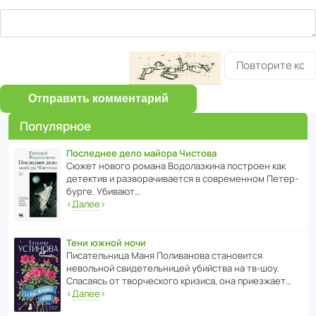
Отправить комментарий
Популярное
Последнее дело майора Чистова
Сюжет нового романа Водо­ла­з­кина пост­роен как
дете­ктив и разво­ра­чи­ва­ется в совре­менном Пете­р­
бурге. Убивают…
‹
Далее
›
Тени южной ночи
Писа­тель­ница Маня Поли­ва­нова стано­вится
невольной свиде­тель­ницей убийства на тв-шоу.
Спасаясь от твор­че­с­кого кризиса, она приезжает…
‹
Далее
›