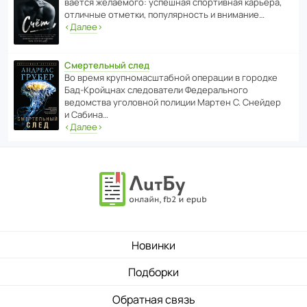
ва­ется жела­е­мого: успе­шная спор­ти­вная карьера,
отли­чные отметки, попу­ля­р­ность и внимание…
‹
Далее
›
Смертельный след
Во время круп­но­мас­ш­та­бной операции в городке
Бад‑Крой­цнах следо­ва­тели Феде­раль­ного
ведомства уголо­вной полиции Мартен С. Снейдер
и Сабина…
‹
Далее
›
Новинки
Подборки
Обратная связь