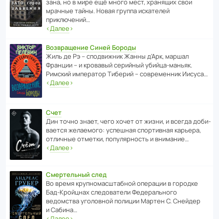
зана, но в мире ещё много мест, хранящих свои
мрачные тайны. Новая группа иска­телей
приключений…
‹
Далее
›
Возвращение Синей Бороды
Жиль де Рэ – спод­ви­жник Жанны д’Арк, маршал
Франции – и кровавый серийный убийца-маньяк.
Римский импе­ратор Тиберий – совре­менник Иисуса…
‹
Далее
›
Счет
Дин точно знает, чего хочет от жизни, и всегда доби­
ва­ется жела­е­мого: успе­шная спор­ти­вная карьера,
отли­чные отметки, попу­ля­р­ность и внимание…
‹
Далее
›
Смертельный след
Во время круп­но­мас­ш­та­бной операции в городке
Бад‑Крой­цнах следо­ва­тели Феде­раль­ного
ведомства уголо­вной полиции Мартен С. Снейдер
и Сабина…
‹
Далее
›