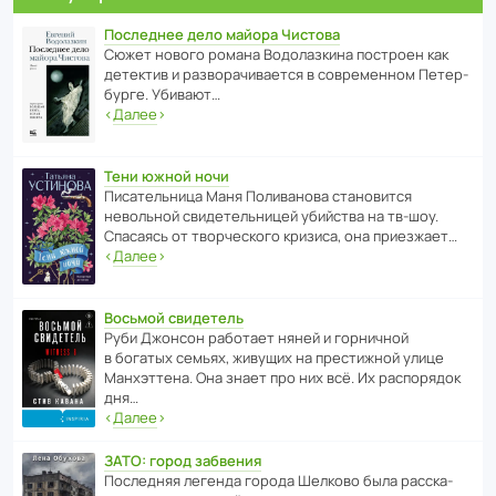
Последнее дело майора Чистова
Сюжет нового романа Водо­ла­з­кина пост­роен как
дете­ктив и разво­ра­чи­ва­ется в совре­менном Пете­р­
бурге. Убивают…
‹
Далее
›
Тени южной ночи
Писа­тель­ница Маня Поли­ва­нова стано­вится
невольной свиде­тель­ницей убийства на тв-шоу.
Спасаясь от твор­че­с­кого кризиса, она приезжает…
‹
Далее
›
Восьмой свидетель
Руби Джонсон рабо­тает няней и горни­чной
в богатых семьях, живущих на прес­ти­жной улице
Манх­эт­тена. Она знает про них всё. Их распо­рядок
дня…
‹
Далее
›
ЗАТО: город забвения
После­дняя легенда города Шелково была расска­