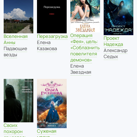
Операция
Вселенная
Перезагрузка
Проект
«Фея», цель:
Анны
Елена
Надежда
«Соблазнить
Падающие
Казакова
Александр
повелителя
везды
Седых
демонов»
Елена
Звездная
Своих
Суженая
похорон