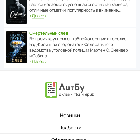
ва­ется жела­е­мого: успе­шная спор­ти­вная карьера,
отли­чные отметки, попу­ля­р­ность и внимание…
‹
Далее
›
Смертельный след
Во время круп­но­мас­ш­та­бной операции в городке
Бад‑Крой­цнах следо­ва­тели Феде­раль­ного
ведомства уголо­вной полиции Мартен С. Снейдер
и Сабина…
‹
Далее
›
Новинки
Подборки
Обратная связь