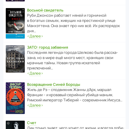
Восьмой свидетель
Руби Джонсон рабо­тает няней и горни­чной
в богатых семьях, живущих на прес­ти­жной улице
Манх­эт­тена. Она знает про них всё. Их распо­рядок
дня…
‹
Далее
›
ЗАТО: город забвения
После­дняя легенда города Шелково была расска­
зана, но в мире ещё много мест, хранящих свои
мрачные тайны. Новая группа иска­телей
приключений…
‹
Далее
›
Возвращение Синей Бороды
Жиль де Рэ – спод­ви­жник Жанны д’Арк, маршал
Франции – и кровавый серийный убийца-маньяк.
Римский импе­ратор Тиберий – совре­менник Иисуса…
‹
Далее
›
Счет
Дин точно знает, чего хочет от жизни, и всегда доби­