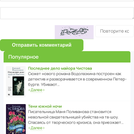
Отправить комментарий
Популярное
Последнее дело майора Чистова
Сюжет нового романа Водо­ла­з­кина пост­роен как
дете­ктив и разво­ра­чи­ва­ется в совре­менном Пете­р­
бурге. Убивают…
‹
Далее
›
Тени южной ночи
Писа­тель­ница Маня Поли­ва­нова стано­вится
невольной свиде­тель­ницей убийства на тв-шоу.
Спасаясь от твор­че­с­кого кризиса, она приезжает…
‹
Далее
›