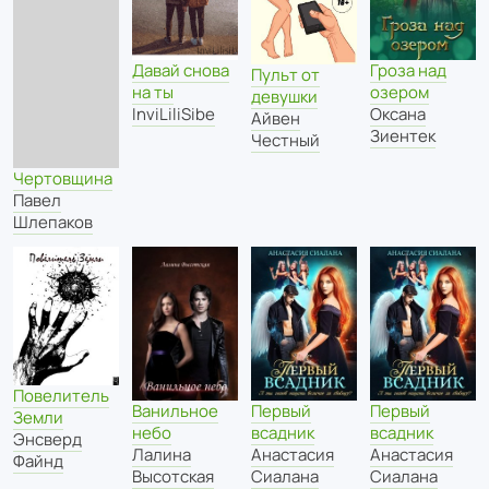
Давай снова
Гроза над
Пульт от
на ты
озером
девушки
InviLiliSibe
Оксана
Айвен
Зиентек
Честный
Чертовщина
Павел
Шлепаков
Повелитель
Ванильное
Первый
Первый
Земли
небо
всадник
всадник
Энсверд
Лалина
Анастасия
Анастасия
Файнд
Высотская
Сиалана
Сиалана