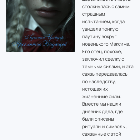
столкнулась с самым
страшным
испытанием, когда
увидела тонкую
паутину вокруг
новенького Максима.
Его отец, похоже,
заключил сделку с
темными силами, и эта
связь передавалась
по наследству,
истощая их
жизненные силы.
Вместе мы нашли
дневник деда, где
были описаны
ритуалы и символы,
связанные с этой