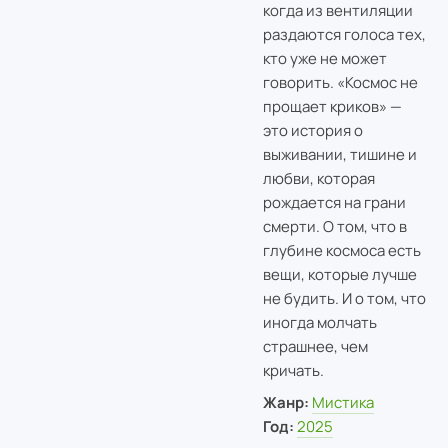
когда из вентиляции
раздаются голоса тех,
кто уже не может
говорить. «Космос не
прощает криков» —
это история о
выживании, тишине и
любви, которая
рождается на грани
смерти. О том, что в
глубине космоса есть
вещи, которые лучше
не будить. И о том, что
иногда молчать
страшнее, чем
кричать.
Жанр:
Мистика
Год:
2025