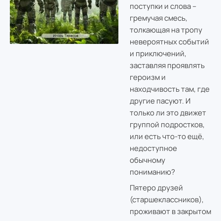
поступки и слова –
гремучая смесь,
толкающая на тропу
невероятных событий
и приключений,
заставляя проявлять
героизм и
находчивость там, где
другие пасуют. И
только ли это движет
группой подростков,
или есть что-то ещё,
недоступное
обычному
пониманию?
Пятеро друзей
(старшеклассников),
проживают в закрытом