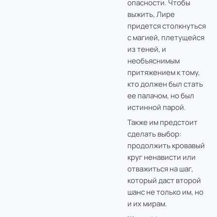
опасности. Чтобы
выжить, Лире
придется столкнуться
с магией, плетущейся
из теней, и
необъяснимым
притяжением к тому,
кто должен был стать
ее палачом, но был
истинной парой.
Также им предстоит
сделать выбор:
продолжить кровавый
круг ненависти или
отважиться на шаг,
который даст второй
шанс не только им, но
и их мирам.