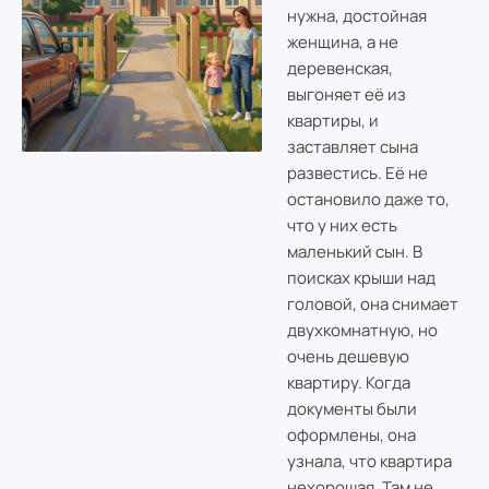
нужна, достойная
женщина, а не
деревенская,
выгоняет её из
квартиры, и
заставляет сына
развестись. Её не
остановило даже то,
что у них есть
маленький сын. В
поисках крыши над
головой, она снимает
двухкомнатную, но
очень дешевую
квартиру. Когда
документы были
оформлены, она
узнала, что квартира
нехорошая. Там не