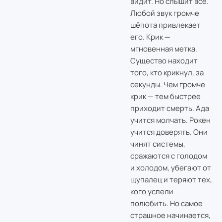
видит. Но слышит всё.
Любой звук громче
шёпота привлекает
его. Крик —
мгновенная метка.
Существо находит
того, кто крикнул, за
секунды. Чем громче
крик — тем быстрее
приходит смерть. Ада
учится молчать. Рокен
учится доверять. Они
чинят системы,
сражаются с голодом
и холодом, убегают от
щупалец и теряют тех,
кого успели
полюбить. Но самое
страшное начинается,