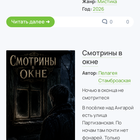
Жанр:
Мистика
Год:
2026
Читать далее
0
0
Смотрины в
окне
Автор:
Пелагея
Стамброаская
Ночью в оконца не
смотритеся
В посёлке над Ангарой
есть улица
Партизанская. По
ночам там почти нет
фонарей. Только