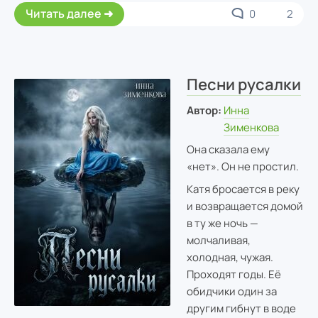
Читать далее
0
2
Песни русалки
Автор:
Инна
Зименкова
Она сказала ему
«нет». Он не простил.
Катя бросается в реку
и возвращается домой
в ту же ночь —
молчаливая,
холодная, чужая.
Проходят годы. Её
обидчики один за
другим гибнут в воде