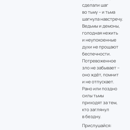
сделали шаг
во тьму – и тьма
шагнула навстречу.
Ведьмы и демоны,
голодная нежить
и неупокоенные
духи не прощают
беспечности.
Потревоженное
зло не забывает –
оно ждёт, помнит
и не отпускает.
Рано или поздно
силы тьмы
приходят за тем,
кто заглянул
в бездну.
Прислушайся: