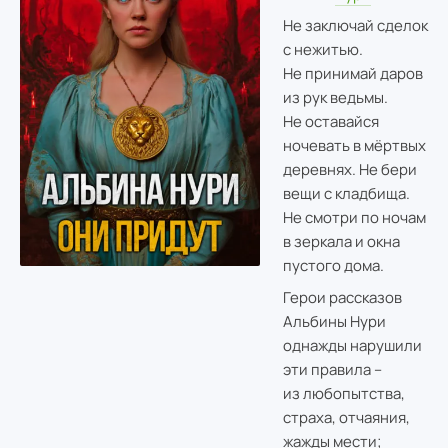
Не заключай сделок
с нежитью.
Не принимай даров
из рук ведьмы.
Не оставайся
ночевать в мёртвых
деревнях. Не бери
вещи с кладбища.
Не смотри по ночам
в зеркала и окна
пустого дома.
Герои рассказов
Альбины Нури
однажды нарушили
эти правила –
из любопытства,
страха, отчаяния,
жажды мести;