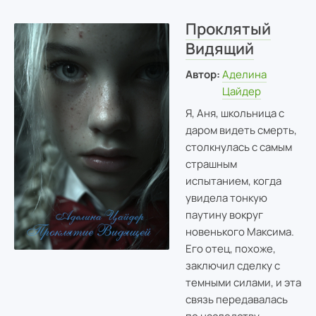
Проклятый
Видящий
Автор:
Аделина
Цайдер
Я, Аня, школьница с
даром видеть смерть,
столкнулась с самым
страшным
испытанием, когда
увидела тонкую
паутину вокруг
новенького Максима.
Его отец, похоже,
заключил сделку с
темными силами, и эта
связь передавалась