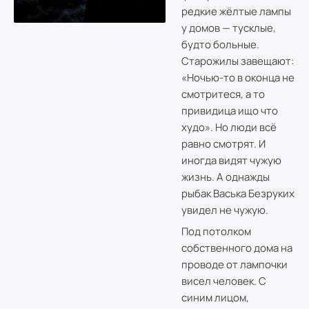
редкие жёлтые лампы
у домов — тусклые,
будто больные.
Старожилы завещают:
«Ночью-то в оконца не
смотритеся, а то
привидица ищо что
худо». Но люди всё
равно смотрят. И
иногда видят чужую
жизнь. А однажды
рыбак Васька Безруких
увидел не чужую.
Под потолком
собственного дома на
проводе от лампочки
висел человек. С
синим лицом,