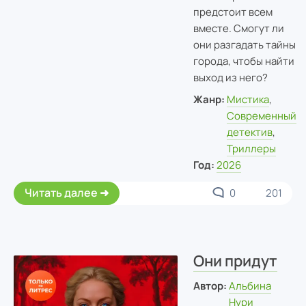
предстоит всем
вместе. Смогут ли
они разгадать тайны
города, чтобы найти
выход из него?
Жанр:
Мистика
,
Современный
детектив
,
Триллеры
Год:
2026
Читать далее
0
201
Они придут
Автор:
Альбина
Нури