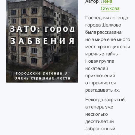
Автор:
Лена
Обухова
Последняя легенда
города Шелково
была рассказана,
но в мире ещё много
мест, хранящих свои
мрачные тайны.
Новая группа
искателей
приключений
отправляется
разгадывать их.
Некогда закрытый,
а теперь уже
несколько
десятилетий
заброшенный