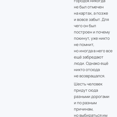
городок никогда
не был отмечен
на картах, а позже
и вовсе забыт. Для
чего он был
построен и почему
покинут, уже никто
не помнит,
но иногда в него все
ещё забредают
люди. Однако ещё
никто отсюда
не возвращался.
Шесть человек
придут сюда
разными дорогами
и по разным
причинам,
но выбираться им