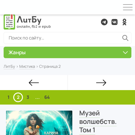
Жанры
ЛитБу
›
Мистика
› Страница 2
1
2
3
...
64
Музей
волшебств.
Том 1