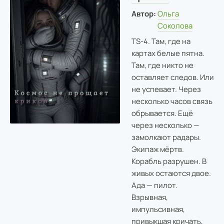
Автор:
Ольга
Соколова
TS-4. Там, где на
картах белые пятна.
Там, где никто не
оставляет следов. Или
не успевает. Через
несколько часов связь
обрывается. Ещё
через несколько —
замолкают радары.
Экипаж мёртв.
Корабль разрушен. В
живых остаются двое.
Ада — пилот.
Взрывная,
импульсивная,
привыкшая кричать,