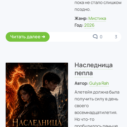
пока не стало слишком
поздно.
Жанр:
Мистика
Год:
2026
Читать далее
0
3
Наследница
пепла
Автор:
Gulya Rah
Алетейя должна была
получить силу в день
своего
восемнадцатилетия.
Но что-то
пробудилось раньше.