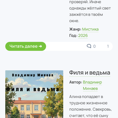
проверяй. Иначе
однажды жёлтый свет
зажжётся в твоём
окне.
Жанр:
Мистика
Год:
2026
Читать далее
0
1
Филя и ведьма
Автор:
Владимир
Минаев
Алина попадает в
трудное жизненное
положение. Свекровь,
считает, что её сыну