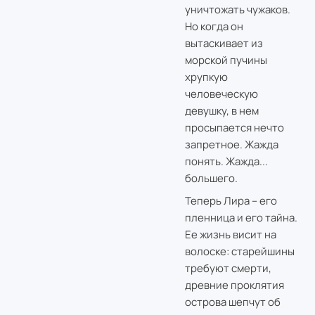
уничтожать чужаков.
Но когда он
вытаскивает из
морской пучины
хрупкую
человеческую
девушку, в нем
просыпается нечто
запретное. Жажда
понять. Жажда...
большего.
Теперь Лира – его
пленница и его тайна.
Ее жизнь висит на
волоске: старейшины
требуют смерти,
древние проклятия
острова шепчут об