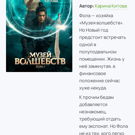
Автор:
Карина Китова
Фола — хозяйка
«Музея волшебств».
Но Новый год
предстоит встречать
одной в
полуподвальном
помещении. Жизнь у
неё замкнутая, а
финансовое
положение сейчас
хуже некуда.
К прочим бедам
добавляется
незнакомец,
требующий отдать
ему экспонат. Но Фола
не из тех, кого легко