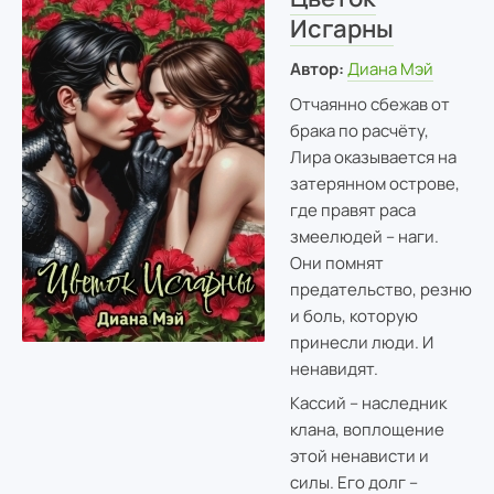
Исгарны
Автор:
Диана Мэй
Отчаянно сбежав от
брака по расчёту,
Лира оказывается на
затерянном острове,
где правят раса
змеелюдей – наги.
Они помнят
предательство, резню
и боль, которую
принесли люди. И
ненавидят.
Кассий – наследник
клана, воплощение
этой ненависти и
силы. Его долг –