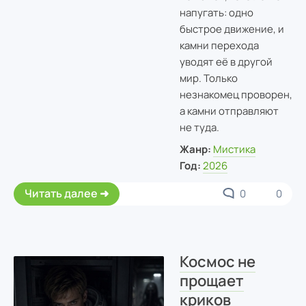
напугать: одно
быстрое движение, и
камни перехода
уводят её в другой
мир. Только
незнакомец проворен,
а камни отправляют
не туда.
Жанр:
Мистика
Год:
2026
Читать далее
0
0
Космос не
прощает
криков