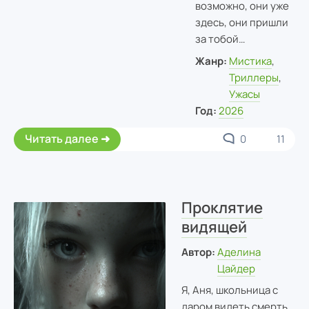
возможно, они уже
здесь, они пришли
за тобой…
Жанр:
Мистика
,
Триллеры
,
Ужасы
Год:
2026
Читать далее
0
11
Проклятие
видящей
Автор:
Аделина
Цайдер
Я, Аня, школьница с
даром видеть смерть,