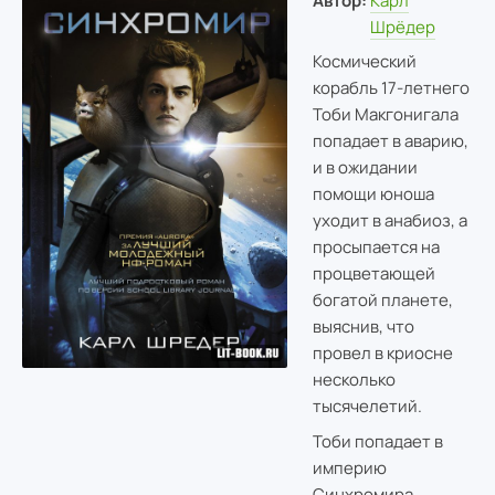
Автор:
Карл
Шрёдер
Космический
корабль 17-летнего
Тоби Макгонигала
попадает в аварию,
и в ожидании
помощи юноша
уходит в анабиоз, а
просыпается на
процветающей
богатой планете,
выяснив, что
провел в криосне
несколько
тысячелетий.
Тоби попадает в
империю
Синхромира,