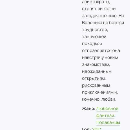
аристократы,
строят ли козни
загадочные шаю. Но
Вероника не боится
трудностей,
танцующей
походкой
отправляется она
навстречу новым
знакомствам,
неожиданным
открытиям,
рискованным
приключениям и,
конечно, любви.
Жанр:
Любовное
фэнтези
,
Попаданцы
Год:
2017