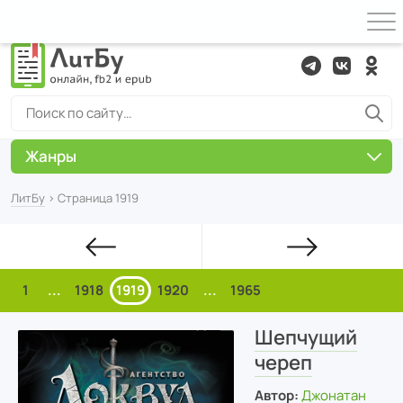
Жанры
ЛитБу
› Страница 1919
1
...
1918
1919
1920
...
1965
Шепчущий
череп
Автор:
Джонатан