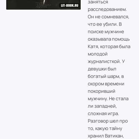
заняться
расследованием.
Он не сомневался,
что ее убили. В
поиске мужчине
оказывала помощь
Катя, которая была
молодой
журналисткой. У
девушки был
богатый шарм, в
скором времени
покоривший
мужчину. Не стала
ли западней,
сложная игра.
Разговор шел про
то, какую тайну
хранил Ватикан,