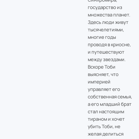
государство из
множества планет.
Здесь люди живут
тысячелетиями,
многие годы
проводя в криосне,
и путешествуют
между звездами.
Вскоре Тоби
выясняет, что
империей
управляет его
собственная семья,
а его младший брат
стал настоящим
тираном и хочет
убить Тоби, не
желая делиться