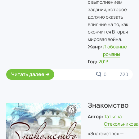
с выполнением
задания, которое
должно оказать
влияние на то, как
окончится Вторая
мировая война.
Жанр:
Любовные
романы
Год:
2013
Читать далее
0
320
Знакомство
Автор:
Татьяна
Стекольникова
«Знакомство» —