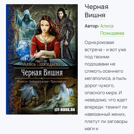
Черная
Вишня
Автор:
Алиса
Пожидаева
Одна роковая
встреча – и вот уже
под твоими
подошвами не
слякоть осеннего
мегаполиса, а пыль
дорог чужого,
опасного мира. И
неведомо, что ждет
впереди: темнит ли
навязанный жених,
плетут ли заговоры
маги и