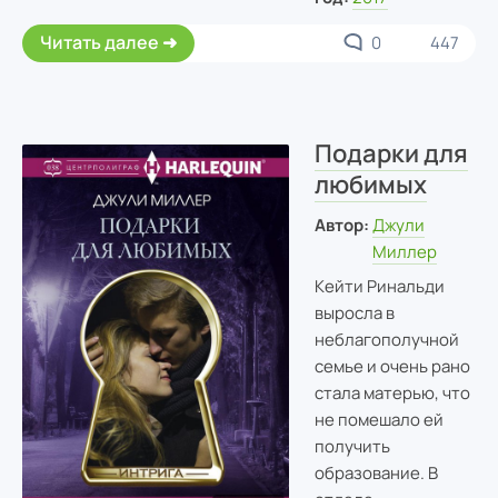
Читать далее
0
447
Подарки для
любимых
Автор:
Джули
Миллер
Кейти Ринальди
выросла в
неблагополучной
семье и очень рано
стала матерью, что
не помешало ей
получить
образование. В