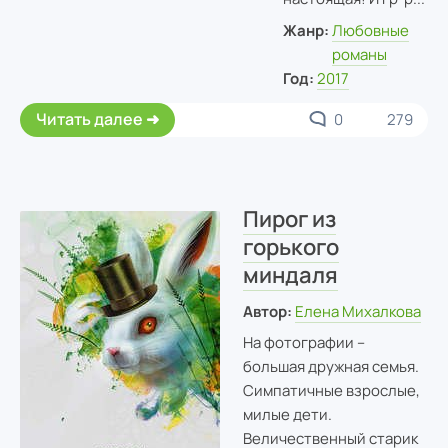
Жанр:
Любовные
романы
Год:
2017
Читать далее
0
279
Пирог из
горького
миндаля
Автор:
Елена Михалкова
На фотографии –
большая дружная семья.
Симпатичные взрослые,
милые дети.
Величественный старик