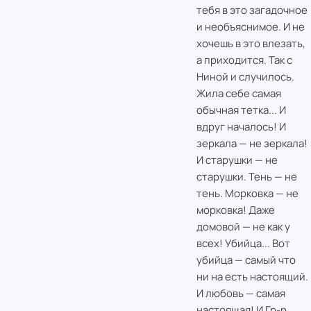
тебя в это загадочное
и необъяснимое. И не
хочешь в это влезать,
а приходится. Так с
Ниной и случилось.
Жила себе самая
обычная тетка... И
вдруг началось! И
зеркала — не зеркала!
И старушки — не
старушки. Тень — не
тень. Морковка — не
морковка! Даже
домовой — не как у
всех! Убийца... Вот
убийца — самый что
ни на есть настоящий.
И любовь — самая
настоящая! И Гр-р...