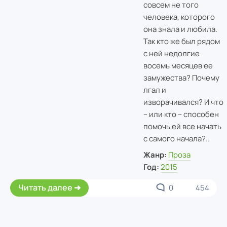
совсем не того
человека, которого
она знала и любила.
Так кто же был рядом
с ней недолгие
восемь месяцев ее
замужества? Почему
лгал и
изворачивался? И что
– или кто – способен
помочь ей все начать
с самого начала?..
Жанр:
Проза
Год:
2015
Читать далее
0
454