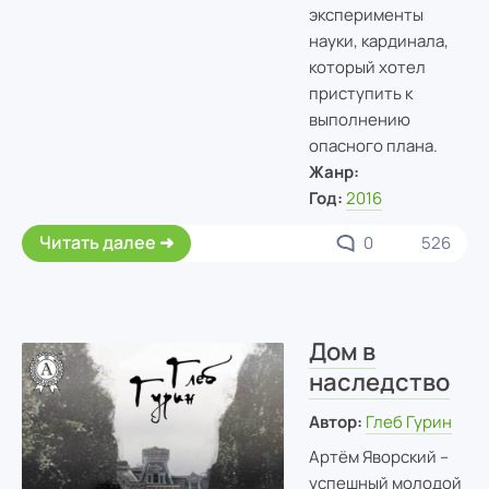
эксперименты
науки, кардинала,
который хотел
приступить к
выполнению
опасного плана.
Жанр:
Год:
2016
Читать далее
0
526
Дом в
наследство
Автор:
Глеб Гурин
Артём Яворский –
успешный молодой