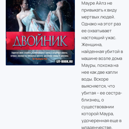
Мауре Айлз не
привыкать к виду
мертвых людей.
Однако на этот раз
ее охватывает
настоящий ужас.
Женщина,
найденная убитой в
машине возле дома
Мауры, похожа на
нее как две капли
воды. Вскоре
выясняется, что
убитая – ее сестра-
близнец, о
существовании
которой Маура,
удочеренная еще в
младенчестве,