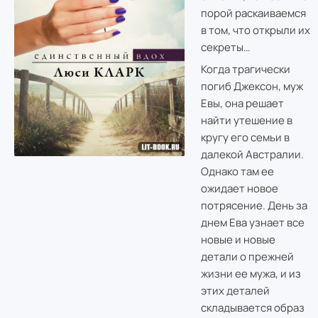
порой раскаиваемся
в том, что открыли их
секреты…
Когда трагически
погиб Джексон, муж
Евы, она решает
найти утешение в
кругу его семьи в
далекой Австралии.
Однако там ее
ожидает новое
потрясение. День за
днем Ева узнает все
новые и новые
детали о прежней
жизни ее мужа, и из
этих деталей
складывается образ