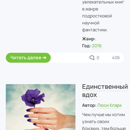
увлекательных книг
в жанре
подростковой
научной
фантастики.
Жанр:
Год:
2016
Читать далее
0
406
Единственный
вдох
Автор:
Люси Кларк
Чем лучше мы хотим
узнать своих
близких, тем больше