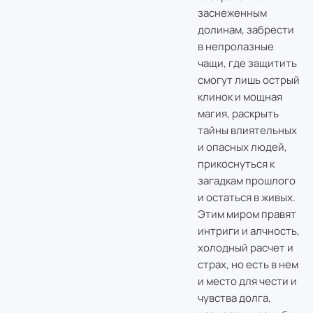
заснеженным
долинам, забрести
в непролазные
чащи, где защитить
смогут лишь острый
клинок и мощная
магия, раскрыть
тайны влиятельных
и опасных людей,
прикоснуться к
загадкам прошлого
и остаться в живых.
Этим миром правят
интриги и алчность,
холодный расчет и
страх, но есть в нем
и место для чести и
чувства долга,