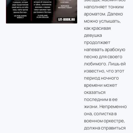
наполняет тонким
ароматом. Далеко
можно услышать,
как красивая
девушка
продолжает
напевать арабскую
песню для своего
любимого. Лишь ей
известно, что этот
период ночного
времени может
оказаться
последним в ее
жизни. Непременно
она, солистка в
военном оркестре,
должна справиться