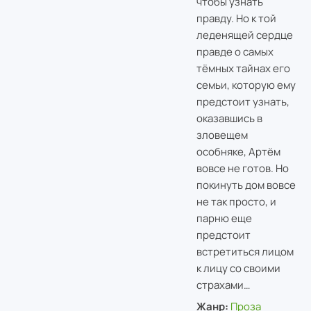
чтобы узнать
правду. Но к той
леденящей сердце
правде о самых
тёмных тайнах его
семьи, которую ему
предстоит узнать,
оказавшись в
зловещем
особняке, Артём
вовсе не готов. Но
покинуть дом вовсе
не так просто, и
парню еще
предстоит
встретиться лицом
к лицу со своими
страхами…
Жанр:
Проза