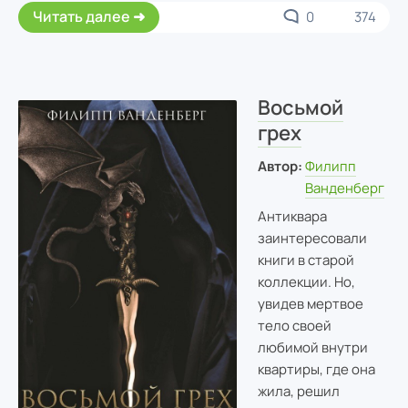
Читать далее
0
374
Восьмой
грех
Автор:
Филипп
Ванденберг
Антиквара
заинтересовали
книги в старой
коллекции. Но,
увидев мертвое
тело своей
любимой внутри
квартиры, где она
жила, решил