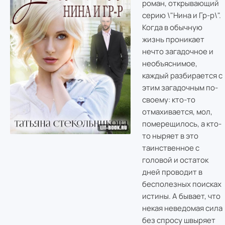
роман, открывающий
серию \"Нина и Гр-р\".
Когда в обычную
жизнь проникает
нечто загадочное и
необъяснимое,
каждый разбирается с
этим загадочным по-
своему: кто-то
отмахивается, мол,
померещилось, а кто-
то ныряет в это
таинственное с
головой и остаток
дней проводит в
бесполезных поисках
истины. А бывает, что
некая неведомая сила
без спросу швыряет