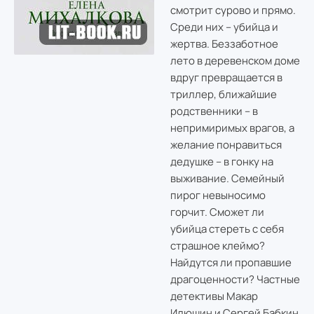
смотрит сурово и прямо.
Среди них – убийца и
жертва. Беззаботное
лето в деревенском доме
вдруг превращается в
триллер, ближайшие
родственники – в
непримиримых врагов, а
желание понравиться
дедушке – в гонку на
выживание. Семейный
пирог невыносимо
горчит. Сможет ли
убийца стереть с себя
страшное клеймо?
Найдутся ли пропавшие
драгоценности? Частные
детективы Макар
Илюшин и Сергей Бабкин