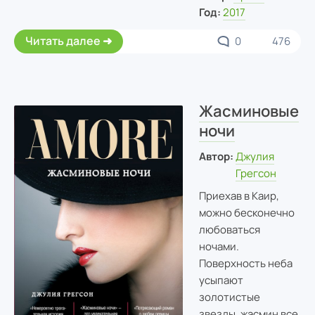
Год:
2017
Читать далее
0
476
Жасминовые
ночи
Автор:
Джулия
Грегсон
Приехав в Каир,
можно бесконечно
любоваться
ночами.
Поверхность неба
усыпают
золотистые
звезды, жасмин все