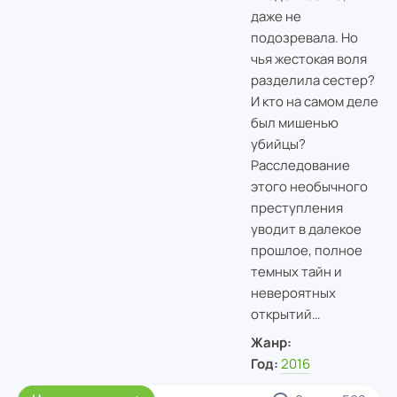
даже не
подозревала. Но
чья жестокая воля
разделила сестер?
И кто на самом деле
был мишенью
убийцы?
Расследование
этого необычного
преступления
уводит в далекое
прошлое, полное
темных тайн и
невероятных
открытий…
Жанр:
Год:
2016