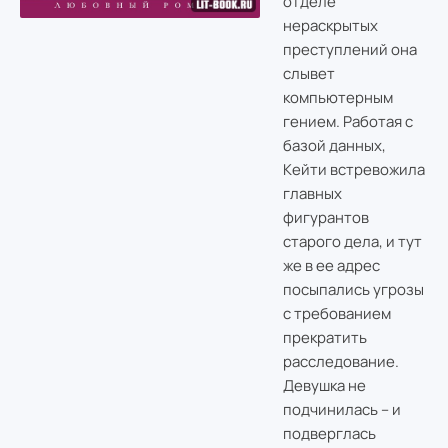
отделе
нераскрытых
преступлений она
слывет
компьютерным
гением. Работая с
базой данных,
Кейти встревожила
главных
фигурантов
старого дела, и тут
же в ее адрес
посыпались угрозы
с требованием
прекратить
расследование.
Девушка не
подчинилась – и
подверглась