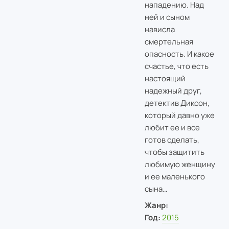
нападению. Над
ней и сыном
нависла
смертельная
опасность. И какое
счастье, что есть
настоящий
надежный друг,
детектив Диксон,
который давно уже
любит ее и все
готов сделать,
чтобы защитить
любимую женщину
и ее маленького
сына…
Жанр:
Год:
2015