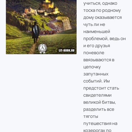
учиться, однако
тоска по родному
дому оказывается
чуть ли не
наименьшей
проблемой, ведь он
и его друзья
поневоле
ввязываются в
цепочку
запутанных
событий. Им
предстоит стать
свидетелями
великой битвы,
разделить все
тяготы
путешествия на
козерогах по