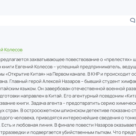
ий Колесов
редлагается захватывающее повествование о «прелестях» 
р книги Евгений Колесов – успешный предприниматель, веду
ы «Открытие Китая» на Первом канале. В КНР и происходит о
ана. Главный герой Алексей Назаров – бывший студент химфа
тайским языком. Он завербован отечественной военной разв
дготовки направлен в Китай. Его агентурный псевдоним «Кит
звание книги. Задача агента – предотвратить серию химичес
вух стран. В остросюжетном шпионском детективе показано с
одого человека, приводятся интереснейшие сведения о тонко
Есть и любовная линия. В финале повести Назаров оказывает
нтрразведки и подвергается убийственным пыткам. Что пред