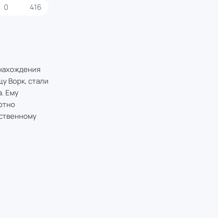
0
416
 нахождения
у Ворк, стали
. Ему
ютно
бственному