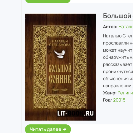
Большой 
Автор:
Натал
Наталью Степ
прославили н
может научить
обнаружить н
рассказывает
проникнуться 
объяснения и
направлении 
Жанр:
Религи
Год:
20015
Читать далее