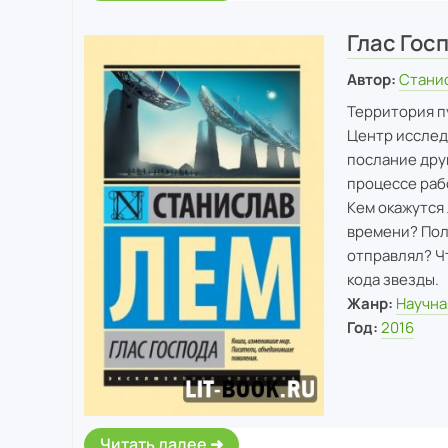
Глас Гос
Автор:
Стани
Территория п
Центр исслед
послание дру
процессе раб
Кем окажутся 
времени? Полу
отправлял? Ч
кода звезды.
Жанр:
Научна
Год:
2016
Читать далее