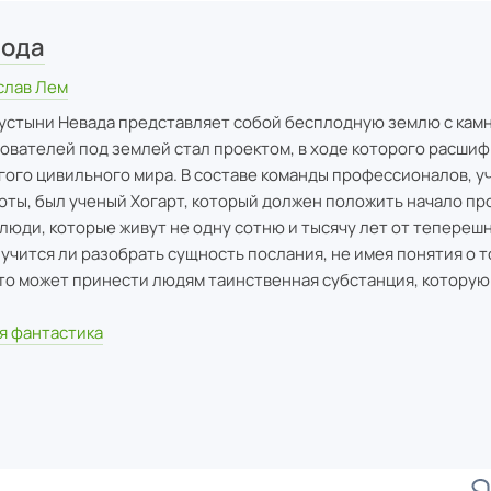
пода
слав Лем
устыни Невада представляет собой бесплодную землю с камн
ователей под землей стал проектом, в ходе которого расши
гого цивильного мира. В составе команды профессионалов, у
оты, был ученый Хогарт, который должен положить начало про
люди, которые живут не одну сотню и тысячу лет от тепереш
чится ли разобрать сущность послания, не имея понятия о то
то может принести людям таинственная субстанция, которую
я фантастика