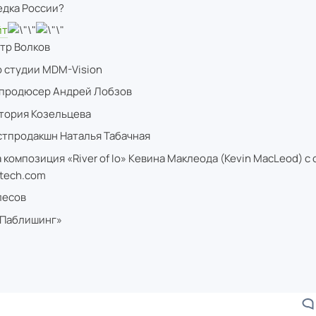
едка России?
йт
тр Волков
 студии MDM-Vision
 продюсер Андрей Лобзов
тория Козельцева
тпродакшн Наталья Табачная
композиция «River of Io» Кевина Маклеода (Kevin MacLeod) с 
tech.com
лесов
-Паблишинг»