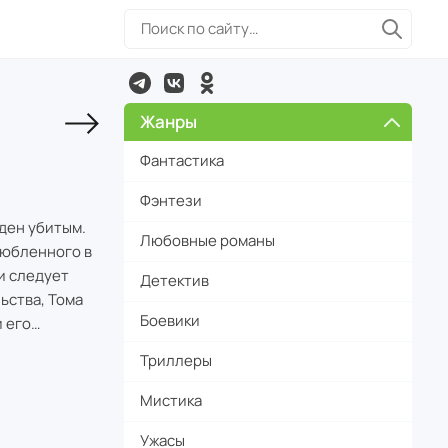
Жанры
Фантастика
Фэнтези
ден убитым.
Любовные романы
любленного в
и следует
Детектив
ьства, Тома
Боевики
и его…
Триллеры
Мистика
Ужасы