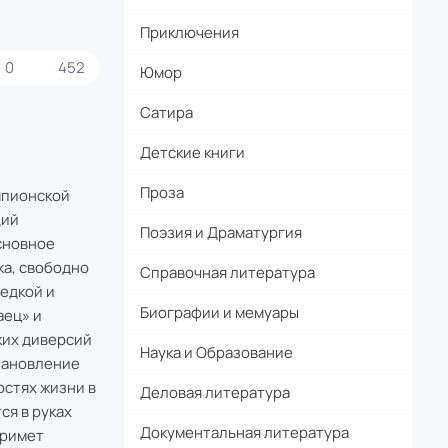
Приключения
0
452
Юмор
Сатира
Детские книги
Проза
шпионской
щий
Поэзия и Драматургия
сновное
ка, свободно
Справочная литература
едкой и
Биографии и мемуары
аец» и
ких диверсий
Наука и Образование
тановление
стях жизни в
Деловая литература
ся в руках
Документальная литература
примет