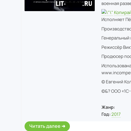
военная разв
Копира
Исполняет Пё
Производство
Генеральный
Режиссёр Вик
Продюсер пос
Использована 
www.incompe
© Евгений Ко
©&? ООО «1С
Жанр:
Год:
2017
Читать далее