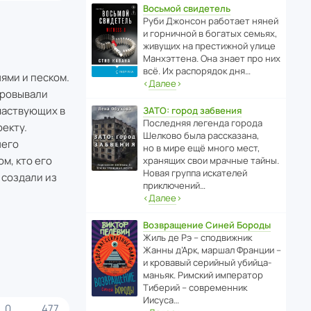
Восьмой свидетель
Руби Джонсон рабо­тает няней
и горни­чной в богатых семьях,
живущих на прес­ти­жной улице
Манх­эт­тена. Она знает про них
всё. Их распо­рядок дня…
ями и песком.
‹
Далее
›
фровывали
частвующих в
ЗАТО: город забвения
После­дняя легенда города
екту.
Шелково была расска­зана,
него
но в мире ещё много мест,
м, кто его
хранящих свои мрачные тайны.
Новая группа иска­телей
 создали из
приключений…
‹
Далее
›
Возвращение Синей Бороды
Жиль де Рэ – спод­ви­жник
Жанны д’Арк, маршал Франции –
и кровавый серийный убийца-
маньяк. Римский импе­ратор
Тиберий – совре­менник
Иисуса…
0
477