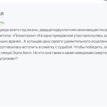
лл
унц
переди всего год жизни, двадцатидвухлетняя начинающая пис
етила: «Посмотрим!» И в одно прекрасное утро проснулась з
чших врачей… А услышав цену своего удивительного исцелени
согласилась вступить в схватку с судьбой. Чтобы победить, 
 некую Эшли Белл. Но кто она такая и какая неведомая смерт
 угрожает?