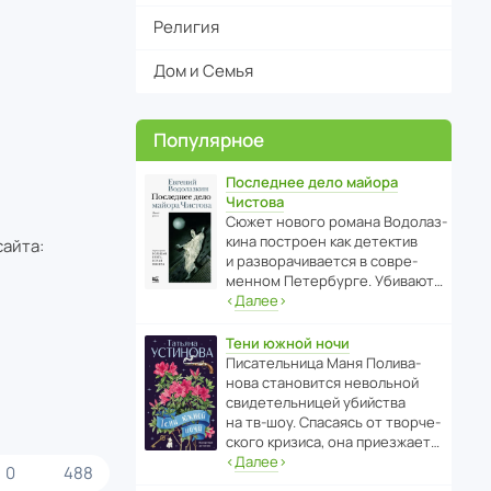
Религия
Дом и Семья
Популярное
Последнее дело майора
Чистова
Сюжет нового романа Водо­ла­з­
кина пост­роен как дете­ктив
сайта:
и разво­ра­чи­ва­ется в совре­
менном Пете­р­бурге. Убивают…
‹
Далее
›
Тени южной ночи
Писа­тель­ница Маня Поли­ва­
нова стано­вится невольной
свиде­тель­ницей убийства
на тв-шоу. Спасаясь от твор­че­
с­кого кризиса, она приезжает…
‹
Далее
›
0
488