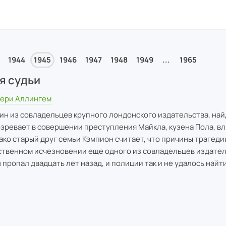
1944
1945
1946
1947
1948
1949
...
1965
я судьи
ери Аллингем
дин из совладельцев крупного лондонского издательства, най
зревает в совершении преступления Майкла, кузена Пола, в
ако старый друг семьи Кэмпион считает, что причины трагеди
нственном исчезновении еще одного из совладельцев издател
 пропал двадцать лет назад, и полиции так и не удалось найт