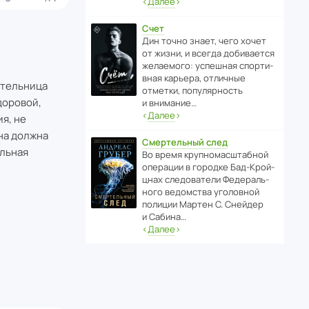
‹
Далее
›
Счет
Дин точно знает, чего хочет
от жизни, и всегда доби­ва­ется
жела­е­мого: успе­шная спор­ти­
вная карьера, отли­чные
ательница
отметки, попу­ля­р­ность
доровой,
и внимание…
‹
Далее
›
я, не
она должна
Смертельный след
ельная
Во время круп­но­мас­ш­та­бной
операции в городке Бад‑Крой­
цнах следо­ва­тели Феде­раль­
ного ведомства уголо­вной
полиции Мартен С. Снейдер
и Сабина…
‹
Далее
›