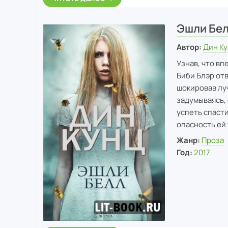
Эшли Бе
Автор:
Дин К
Узнав, что в
Биби Блэр отв
шокировав лу
задумываясь, 
успеть спасти
опасность ей
Жанр:
Проза
Год:
2017