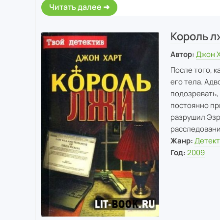
Читать далее
Король л
Автор:
Джон 
После того, к
его тела. Адв
подозревать, 
постоянно пр
разрушил Эзра
расследовани
Жанр:
Детект
Год:
2009