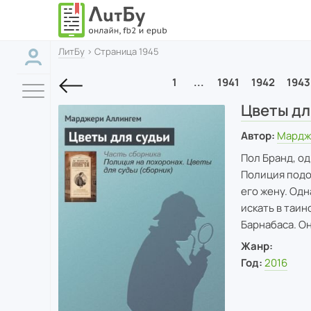
ЛитБу
› Страница 1945
1
...
1941
1942
1943
Цветы дл
Автор:
Мардж
Пол Бранд, о
Полиция подо
его жену. Одн
искать в таи
Барнабаса. Он
Жанр:
Год:
2016