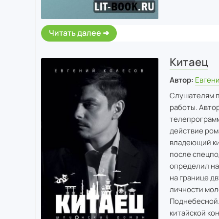
Читать далее
Китаец
Автор:
Евген
Слушателям п
работы. Авто
телепрограмм
действие ром
владеющий ки
после спецпо
определил на
на границе д
личности мол
Поднебесной. 
китайской ко