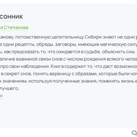
сонник
ья Степанова
анову, потомственную целительницу Сибири знают не одни 
е одни рецепты, обряды, заговоры, имеющие магическую силу
, как предсказать то, что ожидается в судьбе, объяснить сны.
аличие взаимной связи снов с числом рождения всякого челов
 про свои наблюдения. Книга содержит то, что даст возможно
в секрет снов, понять вереницу с образами, которые были но
х значениям, используя полученные знания, поменять жизнь 
лучшего.
я