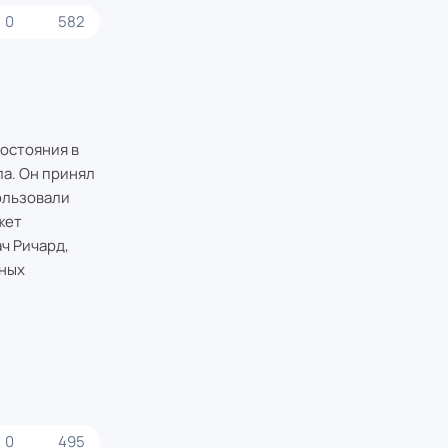
0
582
остояния в
а. Он принял
ользовали
жет
ч Ричард,
зных
0
495