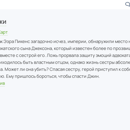
жи
Харт
ак Эзра Пикенс загадочно исчез, империи, обнаружили место
окатского сына Джексона, который известен более по прозвищ
вместе с сестрой его. Ложь прорвала защиту эмоций адвоката
иходилось быть властным отцом, однако жизнь сестры абсол
. Может ли она убить? Спасая сестру, герой приступил к со
ю. Ему пришлось бороться, чтобы спасти Джин.
ив