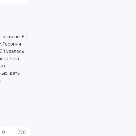
россияне. Ее
. Героиня
 Ей удалось
ека. Она
сть
чью, дать
в
0
378