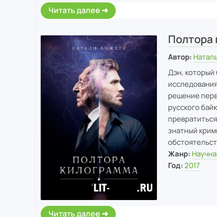
Читать далее
Полтора
Автор:
Натал
Дэн, который
исследования
решение перв
русского байк
превратиться 
знатный крим
обстоятельств
Жанр:
Научна
Год:
2017
Читать далее