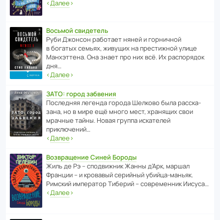
‹
Далее
›
Восьмой свидетель
Руби Джонсон рабо­тает няней и горни­чной
в богатых семьях, живущих на прес­ти­жной улице
Манх­эт­тена. Она знает про них всё. Их распо­рядок
дня…
‹
Далее
›
ЗАТО: город забвения
После­дняя легенда города Шелково была расска­
зана, но в мире ещё много мест, хранящих свои
мрачные тайны. Новая группа иска­телей
приключений…
‹
Далее
›
Возвращение Синей Бороды
Жиль де Рэ – спод­ви­жник Жанны д’Арк, маршал
Франции – и кровавый серийный убийца-маньяк.
Римский импе­ратор Тиберий – совре­менник Иисуса…
‹
Далее
›