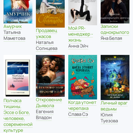
Амурчик
Записки
Мой PR-
Продавец
Татьяна
однокрылого
менеджер -
ужасов
Маметова
Яна Белая
жизнь
Наталья
Анна Эйч
Солнцева
Откровение
Полчаса
Когда утонет
Личный враг
Дьявола
тишины.
черепаха
ведьмы
Евгения
Эссе о Боге,
Слава Сэ
Юлия
Владон
человеке,
Туезова
современной
культуре