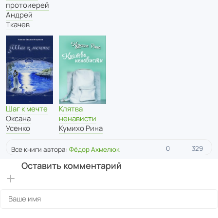
протоиерей
Андрей
Ткачев
Шаг к мечте
Клятва
Оксана
ненависти
Усенко
Кумихо Рина
0
329
Все книги автора:
Фёдор Ахмелюк
Оставить комментарий