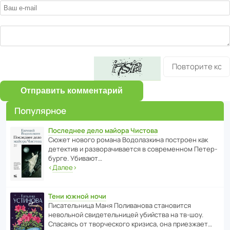
Отправить комментарий
Популярное
Последнее дело майора Чистова
Сюжет нового романа Водо­ла­з­кина пост­роен как
дете­ктив и разво­ра­чи­ва­ется в совре­менном Пете­р­
бурге. Убивают…
‹
Далее
›
Тени южной ночи
Писа­тель­ница Маня Поли­ва­нова стано­вится
невольной свиде­тель­ницей убийства на тв-шоу.
Спасаясь от твор­че­с­кого кризиса, она приезжает…