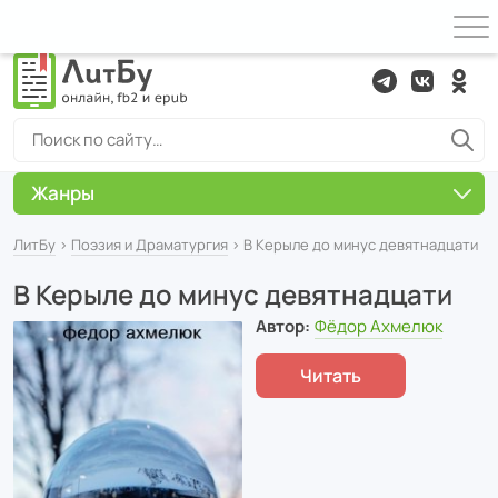
Жанры
ЛитБу
›
Поэзия и Драматургия
› В Керыле до минус девятнадцати
В Керыле до минус девятнадцати
Автор:
Фёдор Ахмелюк
Читать