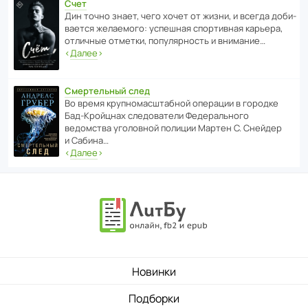
Счет
Дин точно знает, чего хочет от жизни, и всегда доби­
ва­ется жела­е­мого: успе­шная спор­ти­вная карьера,
отли­чные отметки, попу­ля­р­ность и внимание…
‹
Далее
›
Смертельный след
Во время круп­но­мас­ш­та­бной операции в городке
Бад‑Крой­цнах следо­ва­тели Феде­раль­ного
ведомства уголо­вной полиции Мартен С. Снейдер
и Сабина…
‹
Далее
›
Новинки
Подборки