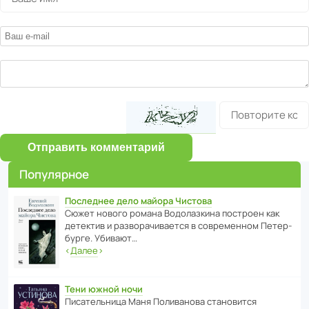
Отправить комментарий
Популярное
Последнее дело майора Чистова
Сюжет нового романа Водо­ла­з­кина пост­роен как
дете­ктив и разво­ра­чи­ва­ется в совре­менном Пете­р­
бурге. Убивают…
‹
Далее
›
Тени южной ночи
Писа­тель­ница Маня Поли­ва­нова стано­вится