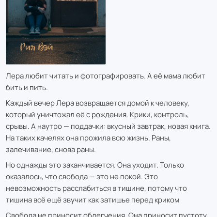
Лера любит читать и фотографировать. А её мама любит
бить и пить.
Каждый вечер Лера возвращается домой к человеку,
который уничтожал её с рождения. Крики, контроль,
срывы. А наутро — поддачки: вкусный завтрак, новая книга.
На таких качелях она прожила всю жизнь. Раны,
залечивание, снова раны.
Но однажды это заканчивается. Она уходит. Только
оказалось, что свобода — это не покой. Это
невозможность расслабиться в тишине, потому что
тишина всё ещё звучит как затишье перед криком
Свобода не приносит облегчения. Она приносит пустоту.