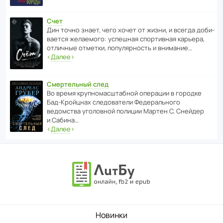
Счет
Дин точно знает, чего хочет от жизни, и всегда доби­
ва­ется жела­е­мого: успе­шная спор­ти­вная карьера,
отли­чные отметки, попу­ля­р­ность и внимание…
‹
Далее
›
Смертельный след
Во время круп­но­мас­ш­та­бной операции в городке
Бад‑Крой­цнах следо­ва­тели Феде­раль­ного
ведомства уголо­вной полиции Мартен С. Снейдер
и Сабина…
‹
Далее
›
Новинки