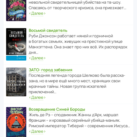
невольной свиде­тель­ницей убийства на тв-шоу.
Спасаясь от твор­че­с­кого кризиса, она приезжает…
‹
Далее
›
Восьмой свидетель
Руби Джонсон рабо­тает няней и горни­чной
в богатых семьях, живущих на прес­ти­жной улице
Манх­эт­тена. Она знает про них всё. Их распо­рядок
дня…
‹
Далее
›
ЗАТО: город забвения
После­дняя легенда города Шелково была расска­
зана, но в мире ещё много мест, хранящих свои
мрачные тайны. Новая группа иска­телей
приключений…
‹
Далее
›
Возвращение Синей Бороды
Жиль де Рэ – спод­ви­жник Жанны д’Арк, маршал
Франции – и кровавый серийный убийца-маньяк.
Римский импе­ратор Тиберий – совре­менник Иисуса…
‹
Далее
›