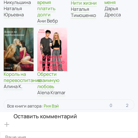
Никульшина
время
меня
Нити жизни
Наталья
платить
Дарья
Наталья
Юрьевна
долги
Дресса
Тимошенко
Ани Вебр
Король на
Обрести
перевоспитание
взаимную
Алина К.
любовь
Alena Kramar
0
2
Все книги автора:
Рия Вэй
Оставить комментарий