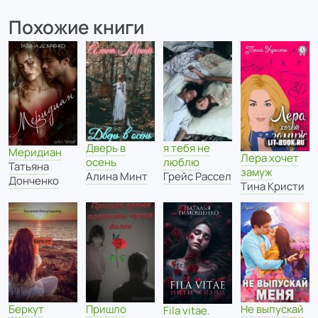
Похожие книги
я тебя не
Дверь в
Меридиан
Лера хочет
люблю
осень
Татьяна
замуж
Грейс Рассел
Алина Минт
Донченко
Тина Кристи
Беркут
Пришло
Не выпускай
Fila vitae.