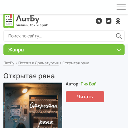
Жанры
ЛитБу
›
Поэзия и Драматургия
› Открытая рана
Открытая рана
Автор:
Рия Вэй
Читать