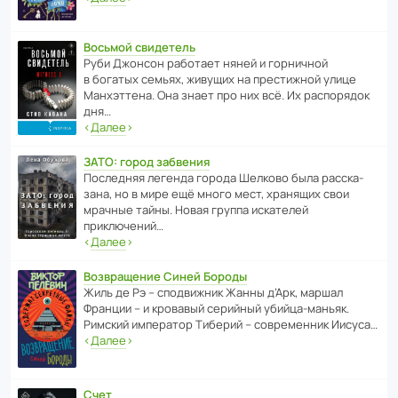
Восьмой свидетель
Руби Джонсон рабо­тает няней и горни­чной
в богатых семьях, живущих на прес­ти­жной улице
Манх­эт­тена. Она знает про них всё. Их распо­рядок
дня…
‹
Далее
›
ЗАТО: город забвения
После­дняя легенда города Шелково была расска­
зана, но в мире ещё много мест, хранящих свои
мрачные тайны. Новая группа иска­телей
приключений…
‹
Далее
›
Возвращение Синей Бороды
Жиль де Рэ – спод­ви­жник Жанны д’Арк, маршал
Франции – и кровавый серийный убийца-маньяк.
Римский импе­ратор Тиберий – совре­менник Иисуса…
‹
Далее
›
Счет