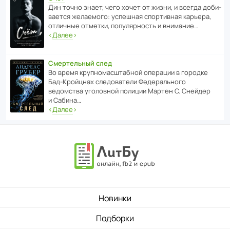
Дин точно знает, чего хочет от жизни, и всегда доби­
ва­ется жела­е­мого: успе­шная спор­ти­вная карьера,
отли­чные отметки, попу­ля­р­ность и внимание…
‹
Далее
›
Смертельный след
Во время круп­но­мас­ш­та­бной операции в городке
Бад‑Крой­цнах следо­ва­тели Феде­раль­ного
ведомства уголо­вной полиции Мартен С. Снейдер
и Сабина…
‹
Далее
›
Новинки
Подборки