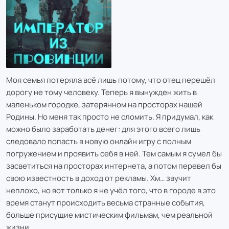
Моя семья потеряла всё лишь потому, что отец перешёл
дорогу не тому человеку. Теперь я вынужден жить в
маленьком городке, затерянном на просторах нашей
Родины. Но меня так просто не сломить. Я придумал, как
можно было заработать денег: для этого всего лишь
следовало попасть в новую онлайн игру с полным
погружением и проявить себя в ней. Тем самым я сумел бы
засветиться на просторах интернета, а потом перевел бы
свою известность в доход от рекламы. Хм… звучит
неплохо, но вот только я не учёл того, что в городе в это
время станут происходить весьма странные события,
больше присущие мистическим фильмам, чем реальной
жизни.