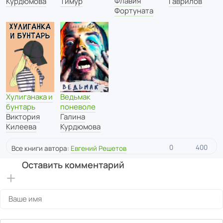
Флавия
Курдюмова
Тимур
Гаврилов
Фортуната
Хулиганака и
Ведьмак
бунтарь
поневоле
Виктория
Галина
Килеева
Курдюмова
0
400
Все книги автора:
Евгений Решетов
Оставить комментарий