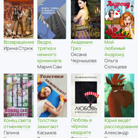
Возвращение
Ведро,
Академия
Мой
Ирина Стриж
тряпка и
Грез
любимый
немного
Оксана
Андроид
криминала
Чернышова
Ольга
Мария Сам
Солнцева
Любовь в
Конец света
Толстяки
Юрий ведёт
чёрном
отменяется
зажигают
расследовани
квадрате
Галина
Касымов
Александр