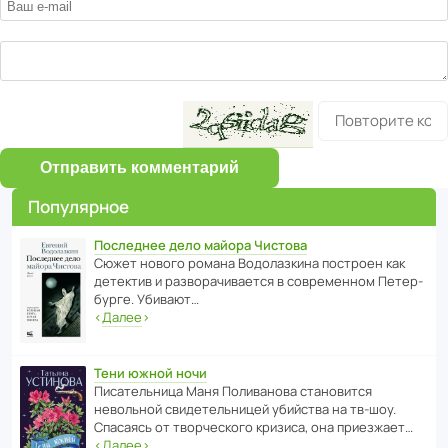
Отправить комментарий
Популярное
Последнее дело майора Чистова
Сюжет нового романа Водо­ла­з­кина пост­роен как
дете­ктив и разво­ра­чи­ва­ется в совре­менном Пете­р­
бурге. Убивают…
‹
Далее
›
Тени южной ночи
Писа­тель­ница Маня Поли­ва­нова стано­вится
невольной свиде­тель­ницей убийства на тв-шоу.
Спасаясь от твор­че­с­кого кризиса, она приезжает…
‹
Далее
›