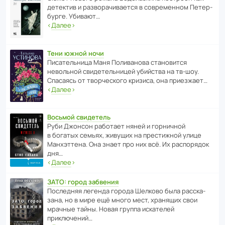
дете­ктив и разво­ра­чи­ва­ется в совре­менном Пете­р­
бурге. Убивают…
‹
Далее
›
Тени южной ночи
Писа­тель­ница Маня Поли­ва­нова стано­вится
невольной свиде­тель­ницей убийства на тв-шоу.
Спасаясь от твор­че­с­кого кризиса, она приезжает…
‹
Далее
›
Восьмой свидетель
Руби Джонсон рабо­тает няней и горни­чной
в богатых семьях, живущих на прес­ти­жной улице
Манх­эт­тена. Она знает про них всё. Их распо­рядок
дня…
‹
Далее
›
ЗАТО: город забвения
После­дняя легенда города Шелково была расска­
зана, но в мире ещё много мест, хранящих свои
мрачные тайны. Новая группа иска­телей
приключений…