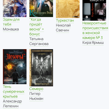
Эдем для
"Когда
Туркестан
Невероятные
тебя
придёт
Николай
происшествия
Монашка
весна" +
Свечин
в женской
бонус
камере № 3
Татьяна
Кира Ярмыш
Серганова
Тень
Семеро
сумеречных
Питер
крыльев
Ньюман
Александр
Лепехин