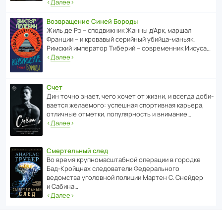
‹
Далее
›
Возвращение Синей Бороды
Жиль де Рэ – спод­ви­жник Жанны д’Арк, маршал
Франции – и кровавый серийный убийца-маньяк.
Римский импе­ратор Тиберий – совре­менник Иисуса…
‹
Далее
›
Счет
Дин точно знает, чего хочет от жизни, и всегда доби­
ва­ется жела­е­мого: успе­шная спор­ти­вная карьера,
отли­чные отметки, попу­ля­р­ность и внимание…
‹
Далее
›
Смертельный след
Во время круп­но­мас­ш­та­бной операции в городке
Бад‑Крой­цнах следо­ва­тели Феде­раль­ного
ведомства уголо­вной полиции Мартен С. Снейдер
и Сабина…
‹
Далее
›