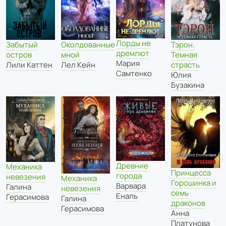
Лорды не
Забытый
Околдованные
Тэрон.
дремлют
остров
мной
Темная
Мария
Лили Каттен
Лел Кейн
страсть
Самтенко
Юлия
Бузакина
Древние
Механика
Принцесса
города
невезения
Механика
Горошинка и
Варвара
Галина
невезения
семь
Еналь
Герасимова
Галина
драконов
Герасимова
Анна
Платунова