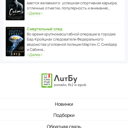
ва­ется жела­е­мого: успе­шная спор­ти­вная карьера,
отли­чные отметки, попу­ля­р­ность и внимание…
‹
Далее
›
Смертельный след
Во время круп­но­мас­ш­та­бной операции в городке
Бад‑Крой­цнах следо­ва­тели Феде­раль­ного
ведомства уголо­вной полиции Мартен С. Снейдер
и Сабина…
‹
Далее
›
Новинки
Подборки
Обратная связь