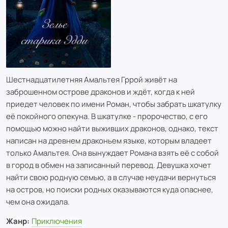
Шестнадцатилетняя Амальтея Гррой живёт на
заброшенном острове драконов и ждёт, когда к ней
приедет человек по имени Роман, чтобы забрать шкатулку
её покойного опекуна. В шкатулке - пророчество, с его
помощью можно найти выживших драконов, однако, текст
написан на древнем драконьем языке, которым владеет
только Амальтея. Она вынуждает Романа взять её с собой
в город в обмен на записанный перевод. Девушка хочет
найти свою родную семью, а в случае неудачи вернуться
на остров, но поиски родных оказываются куда опаснее,
чем она ожидала.
Жанр:
Приключения