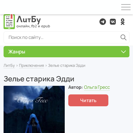
Жанры
ЛитБу
›
Приключения
› Зелье старика Эдди
Зелье старика Эдди
Автор:
Ольга Гресс
Читать