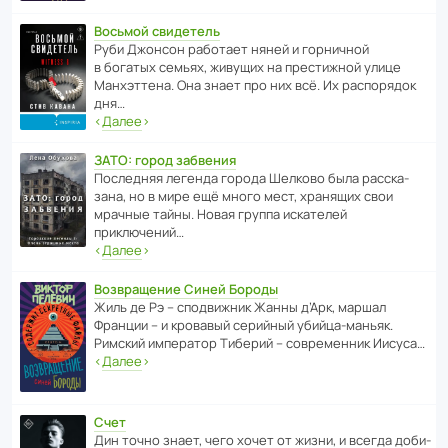
Восьмой свидетель
Руби Джонсон рабо­тает няней и горни­чной
в богатых семьях, живущих на прес­ти­жной улице
Манх­эт­тена. Она знает про них всё. Их распо­рядок
дня…
‹
Далее
›
ЗАТО: город забвения
После­дняя легенда города Шелково была расска­
зана, но в мире ещё много мест, хранящих свои
мрачные тайны. Новая группа иска­телей
приключений…
‹
Далее
›
Возвращение Синей Бороды
Жиль де Рэ – спод­ви­жник Жанны д’Арк, маршал
Франции – и кровавый серийный убийца-маньяк.
Римский импе­ратор Тиберий – совре­менник Иисуса…
‹
Далее
›
Счет
Дин точно знает, чего хочет от жизни, и всегда доби­