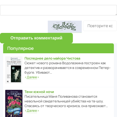
Отправить комментарий
Популярное
Последнее дело майора Чистова
Сюжет нового романа Водо­ла­з­кина пост­роен как
дете­ктив и разво­ра­чи­ва­ется в совре­менном Пете­р­
бурге. Убивают…
‹
Далее
›
Тени южной ночи
Писа­тель­ница Маня Поли­ва­нова стано­вится
невольной свиде­тель­ницей убийства на тв-шоу.
Спасаясь от твор­че­с­кого кризиса, она приезжает…
‹
Далее
›