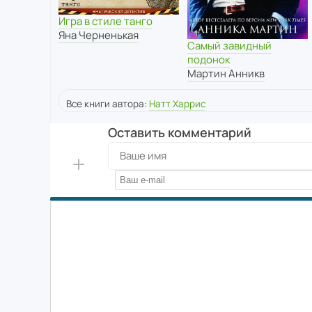
Игра в стиле танго
Яна Черненькая
Самый завидный
подонок
Мартин Анникв
Все книги автора:
Натт Харрис
Оставить комментарий