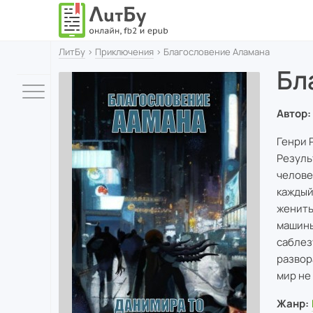
ЛитБу
›
Приключения
› Благословение Аламана
Бл
Автор:
Генри 
Резуль
челове
каждый
женить
машины
саблез
развор
мир не
Жанр: