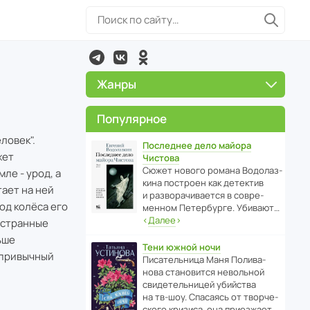
Жанры
Популярное
ловек".
Последнее дело майора
жет
Чистова
Сюжет нового романа Водо­ла­з­
ле - урод, а
кина пост­роен как дете­ктив
тает на ней
и разво­ра­чи­ва­ется в совре­
од колёса его
менном Пете­р­бурге. Убивают…
‹
Далее
›
 странные
ьше
Тени южной ночи
 привычный
Писа­тель­ница Маня Поли­ва­
нова стано­вится невольной
свиде­тель­ницей убийства
на тв-шоу. Спасаясь от твор­че­
с­кого кризиса, она приезжает…