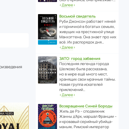
‹
Далее
›
Восьмой свидетель
Руби Джонсон рабо­тает няней
и горни­чной в богатых семьях,
живущих на прес­ти­жной улице
Манх­эт­тена. Она знает про них
всё. Их распо­рядок дня…
‹
Далее
›
ЗАТО: город забвения
После­дняя легенда города
роизведения
Шелково была расска­зана,
но в мире ещё много мест,
хранящих свои мрачные тайны.
Новая группа иска­телей
приключений…
‹
Далее
›
Возвращение Синей Бороды
Жиль де Рэ – спод­ви­жник
Жанны д’Арк, маршал Франции –
и кровавый серийный убийца-
маньяк. Римский импе­ратор