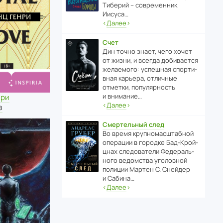
Тиберий – совре­менник
Иисуса…
‹
Далее
›
Счет
Дин точно знает, чего хочет
от жизни, и всегда доби­ва­ется
жела­е­мого: успе­шная спор­ти­
вная карьера, отли­чные
отметки, попу­ля­р­ность
и внимание…
нри
‹
Далее
›
з
Смертельный след
Во время круп­но­мас­ш­та­бной
операции в городке Бад‑Крой­
цнах следо­ва­тели Феде­раль­
ного ведомства уголо­вной
полиции Мартен С. Снейдер
и Сабина…
‹
Далее
›