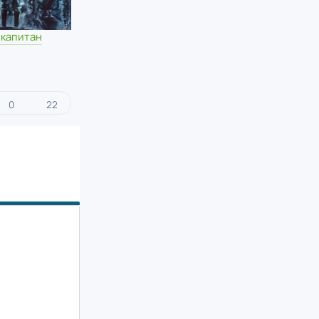
 капитан
0
22