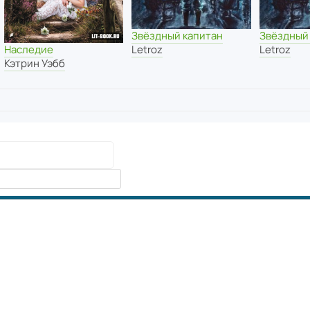
Звёздный капитан
Звёздный
Letroz
Letroz
Наследие
Кэтрин Уэбб