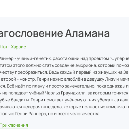
агословение Аламана
Натт Харрис
Раннер - учёный-генетик, работающий над проектом "Суперче
татом этого должно стать создание эмбриона, который помо
честву преобразиться. Ведь каждый первый из живущих на Зем
 второй - монстр. Генри нежно влюблён в девушку Лизу и меч
ся. Всё идёт по плану и просто замечательно, пока однажды п
 не попадает учёный Чарльз Граундхилл, за которым гонятся
убые бандиты. Генри помогает учёному от них убежать, а дал
ачиваются невероятные дела, которые полностью изменяют
 только Генри Раннера, но и всего человечества.
Приключения