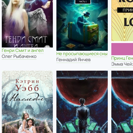
Генри Смит и ангел
Не просыпающиеся сны
Олег Рыбаченко
Принц Ге
Геннадий Янчев
Эмма Чей