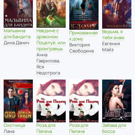
Мальвина
Наедине с
Ведьма, я
Прикованная
для бандита
драконом.
тебя знаю
к дому
Дина Данич
Поцелуй, или
Евгения
Виктория
проиграешь
Мэйз
Свободина
Анна
Гаврилова
,
Яся
Недотрога
Охотница
Роза для
Роза для
Забава для
Лана
Палача
Палача
босса