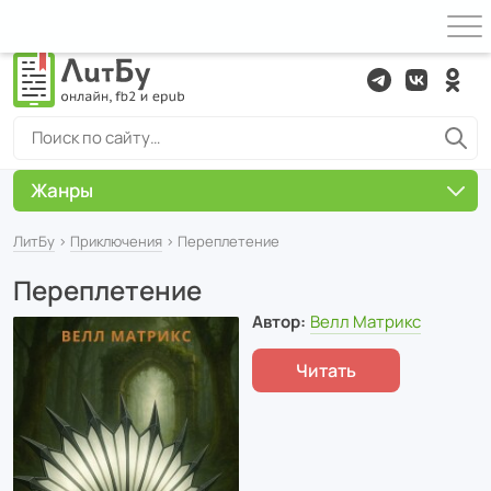
Жанры
ЛитБу
›
Приключения
› Переплетение
Переплетение
Автор:
Велл Матрикс
Читать