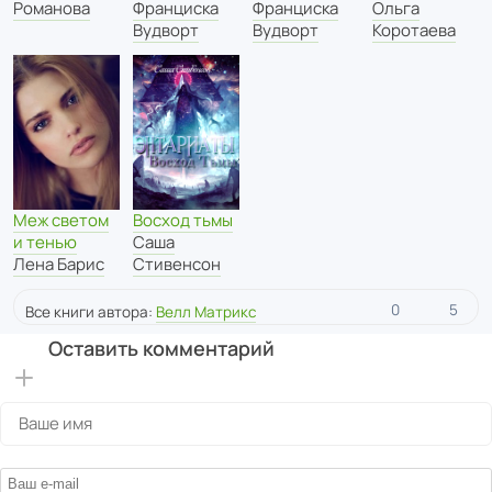
Романова
Франциска
Франциска
Ольга
Вудворт
Вудворт
Коротаева
Восход тьмы
Меж светом
Саша
и тенью
Стивенсон
Лена Барис
0
5
Все книги автора:
Велл Матрикс
Оставить комментарий