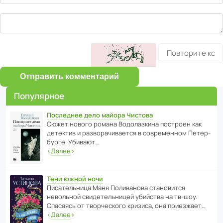
Отправить комментарий
Популярное
Последнее дело майора Чистова
Сюжет нового романа Водо­ла­з­кина пост­роен как
дете­ктив и разво­ра­чи­ва­ется в совре­менном Пете­р­
бурге. Убивают…
‹
Далее
›
Тени южной ночи
Писа­тель­ница Маня Поли­ва­нова стано­вится
невольной свиде­тель­ницей убийства на тв-шоу.
Спасаясь от твор­че­с­кого кризиса, она приезжает…
‹
Далее
›