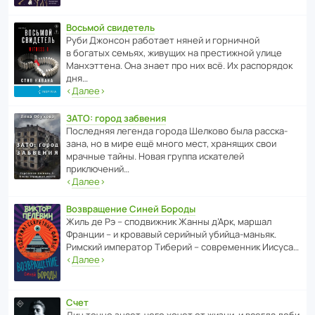
Восьмой свидетель
Руби Джонсон рабо­тает няней и горни­чной
в богатых семьях, живущих на прес­ти­жной улице
Манх­эт­тена. Она знает про них всё. Их распо­рядок
дня…
‹
Далее
›
ЗАТО: город забвения
После­дняя легенда города Шелково была расска­
зана, но в мире ещё много мест, хранящих свои
мрачные тайны. Новая группа иска­телей
приключений…
‹
Далее
›
Возвращение Синей Бороды
Жиль де Рэ – спод­ви­жник Жанны д’Арк, маршал
Франции – и кровавый серийный убийца-маньяк.
Римский импе­ратор Тиберий – совре­менник Иисуса…
‹
Далее
›
Счет
Дин точно знает, чего хочет от жизни, и всегда доби­