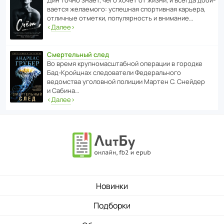
ва­ется жела­е­мого: успе­шная спор­ти­вная карьера,
отли­чные отметки, попу­ля­р­ность и внимание…
‹
Далее
›
Смертельный след
Во время круп­но­мас­ш­та­бной операции в городке
Бад‑Крой­цнах следо­ва­тели Феде­раль­ного
ведомства уголо­вной полиции Мартен С. Снейдер
и Сабина…
‹
Далее
›
Новинки
Подборки