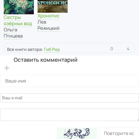
Хронопис
Сестры
Лев
озёрных вод
Режицкий
Ольга
Птицева
0
4
Все книги автора:
Гиб Рид
Оставить комментарий