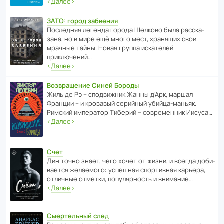
‹
Далее
›
ЗАТО: город забвения
После­дняя легенда города Шелково была расска­
зана, но в мире ещё много мест, хранящих свои
мрачные тайны. Новая группа иска­телей
приключений…
‹
Далее
›
Возвращение Синей Бороды
Жиль де Рэ – спод­ви­жник Жанны д’Арк, маршал
Франции – и кровавый серийный убийца-маньяк.
Римский импе­ратор Тиберий – совре­менник Иисуса…
‹
Далее
›
Счет
Дин точно знает, чего хочет от жизни, и всегда доби­
ва­ется жела­е­мого: успе­шная спор­ти­вная карьера,
отли­чные отметки, попу­ля­р­ность и внимание…
‹
Далее
›
Смертельный след