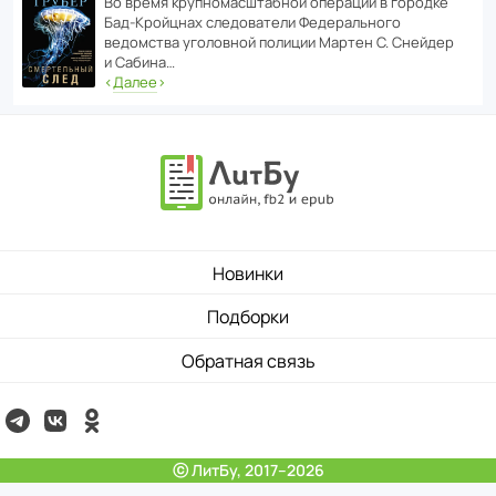
Во время круп­но­мас­ш­та­бной операции в городке
Бад‑Крой­цнах следо­ва­тели Феде­раль­ного
ведомства уголо­вной полиции Мартен С. Снейдер
и Сабина…
‹
Далее
›
Новинки
Подборки
Обратная связь
ⓒ ЛитБу, 2017–2026