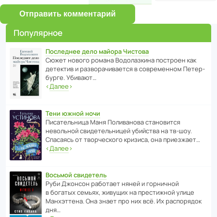
Отправить комментарий
Популярное
Последнее дело майора Чистова
Сюжет нового романа Водо­ла­з­кина пост­роен как
дете­ктив и разво­ра­чи­ва­ется в совре­менном Пете­р­
бурге. Убивают…
‹
Далее
›
Тени южной ночи
Писа­тель­ница Маня Поли­ва­нова стано­вится
невольной свиде­тель­ницей убийства на тв-шоу.
Спасаясь от твор­че­с­кого кризиса, она приезжает…
‹
Далее
›
Восьмой свидетель
Руби Джонсон рабо­тает няней и горни­чной
в богатых семьях, живущих на прес­ти­жной улице
Манх­эт­тена. Она знает про них всё. Их распо­рядок
дня…