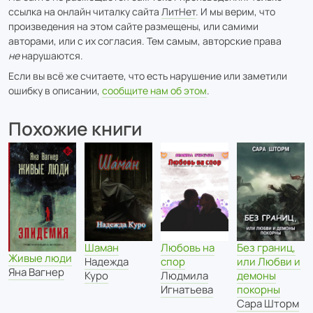
ссылка на онлайн читалку сайта
ЛитНет
. И мы верим, что
произведения на этом сайте размещены, или самими
авторами, или с их согласия. Тем самым, авторские права
не
нарушаются.
Если вы всё же считаете, что есть нарушение или заметили
ошибку в описании,
сообщите нам об этом
.
Похожие книги
Шаман
Любовь на
Без границ,
Живые люди
Надежда
спор
или Любви и
Яна Вагнер
Куро
Людмила
демоны
Игнатьева
покорны
Сара Шторм