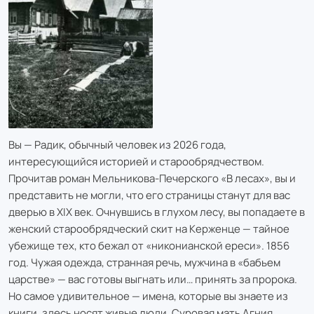
Вы — Радик, обычный человек из 2026 года,
интересующийся историей и старообрядчеством.
Прочитав роман Мельникова-Печерского «В лесах», вы и
представить не могли, что его страницы станут для вас
дверью в XIX век. Очнувшись в глухом лесу, вы попадаете в
женский старообрядческий скит на Керженце — тайное
убежище тех, кто бежал от «никонианской ереси». 1856
год. Чужая одежда, странная речь, мужчина в «бабьем
царстве» — вас готовы выгнать или… принять за пророка.
Но самое удивительное — имена, которые вы знаете из
книги, здесь носят живые люди. Суровая мать Агния,