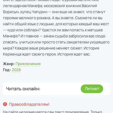
легендарная Манефа, московский книжник Василий
Борисыч, купец Чапурин — они еще не знают, что станут
героями великого романа. А вы знаете. Сможете ли вы
найти общий язык с людьми, для которых каждый ваш жест
— чудо или соблазн? Удастся ли вам попасть к матушке
Манефе? И главное — зачем судьба забросила вас сюда:
спасать, учиться или просто стать свидетелем уходящего
мира? Каждое ваше решение меняет сюжет. История
Керженца ждет своего героя. История ждет вас.
Жанр:
Приключения
Год:
2026
Читать онлайн
Литнет
Правообладателям!
На сайте
не
размещается сам текст произведения. Только