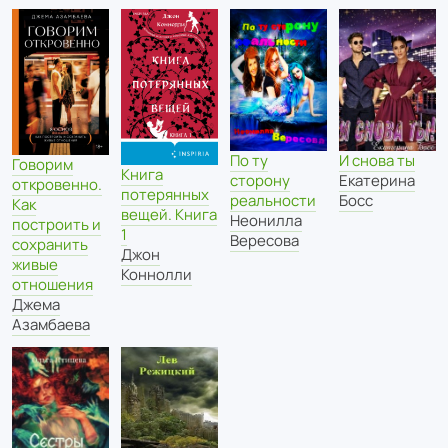
По ту
И снова ты
Говорим
Книга
сторону
Екатерина
откровенно.
потерянных
реальности
Босс
Как
вещей. Книга
Неонилла
построить и
1
Вересова
сохранить
Джон
живые
Коннолли
отношения
Джема
Азамбаева