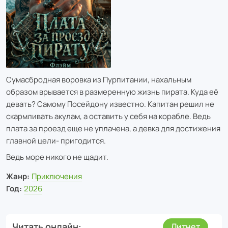
Сумасбродная воровка из Пурпитании, нахальным
образом врывается в размеренную жизнь пирата. Куда её
девать? Самому Посейдону известно. Капитан решил не
скармливать акулам, а оставить у себя на корабле. Ведь
плата за проезд еще не уплачена, а девка для достижения
главной цели- пригодится.
Ведь море никого не щадит.
Жанр:
Приключения
Год:
2026
Читать онлайн
Литнет