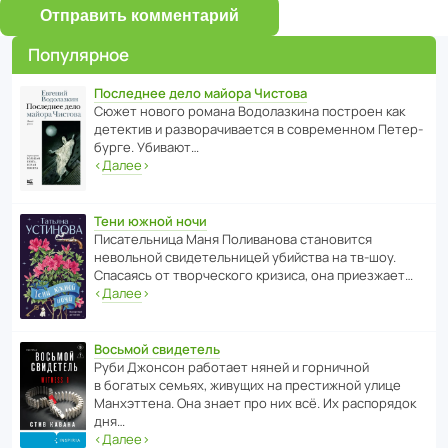
Отправить комментарий
Популярное
Последнее дело майора Чистова
Сюжет нового романа Водо­ла­з­кина пост­роен как
дете­ктив и разво­ра­чи­ва­ется в совре­менном Пете­р­
бурге. Убивают…
‹
Далее
›
Тени южной ночи
Писа­тель­ница Маня Поли­ва­нова стано­вится
невольной свиде­тель­ницей убийства на тв-шоу.
Спасаясь от твор­че­с­кого кризиса, она приезжает…
‹
Далее
›
Восьмой свидетель
Руби Джонсон рабо­тает няней и горни­чной
в богатых семьях, живущих на прес­ти­жной улице
Манх­эт­тена. Она знает про них всё. Их распо­рядок
дня…
‹
Далее
›