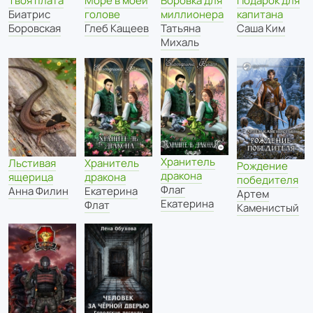
Море в моей
Воровка для
Твоя плата
Подарок для
голове
миллионера
Биатрис
капитана
Глеб Кащеев
Татьяна
Боровская
Саша Ким
Михаль
Хранитель
Льстивая
Хранитель
Рождение
дракона
ящерица
дракона
победителя
Флаг
Анна Филин
Екатерина
Артем
Екатерина
Флат
Каменистый