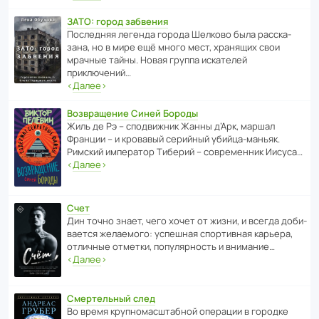
ЗАТО: город забвения
После­дняя легенда города Шелково была расска­
зана, но в мире ещё много мест, хранящих свои
мрачные тайны. Новая группа иска­телей
приключений…
‹
Далее
›
Возвращение Синей Бороды
Жиль де Рэ – спод­ви­жник Жанны д’Арк, маршал
Франции – и кровавый серийный убийца-маньяк.
Римский импе­ратор Тиберий – совре­менник Иисуса…
‹
Далее
›
Счет
Дин точно знает, чего хочет от жизни, и всегда доби­
ва­ется жела­е­мого: успе­шная спор­ти­вная карьера,
отли­чные отметки, попу­ля­р­ность и внимание…
‹
Далее
›
Смертельный след
Во время круп­но­мас­ш­та­бной операции в городке