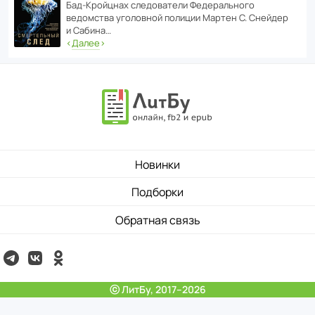
Бад‑Крой­цнах следо­ва­тели Феде­раль­ного
ведомства уголо­вной полиции Мартен С. Снейдер
и Сабина…
‹
Далее
›
Новинки
Подборки
Обратная связь
ⓒ ЛитБу, 2017–2026