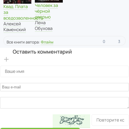
Человек за
Квад. Плата
чёрной
за
дверью
вседозволенность
Лена
Алексей
Обухова
Каменский
0
3
Все книги автора:
Флайм
Оставить комментарий