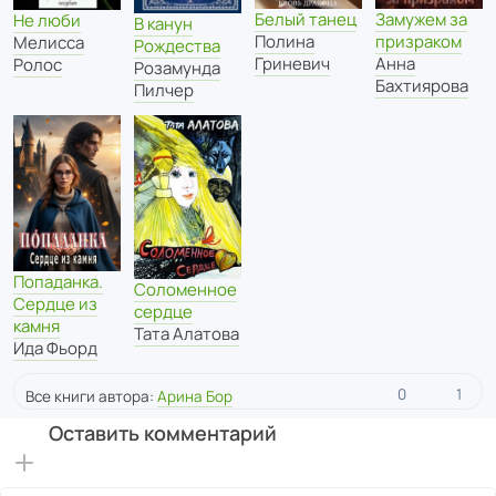
Белый танец
Замужем за
Не люби
В канун
Полина
призраком
Мелисса
Рождества
Гриневич
Анна
Ролос
Розамунда
Бахтиярова
Пилчер
Попаданка.
Соломенное
Сердце из
сердце
камня
Тата Алатова
Ида Фьорд
0
1
Все книги автора:
Арина Бор
Оставить комментарий