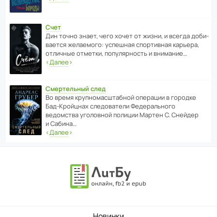
Счет
Дин точно знает, чего хочет от жизни, и всегда доби­
ва­ется жела­е­мого: успе­шная спор­ти­вная карьера,
отли­чные отметки, попу­ля­р­ность и внимание…
‹
Далее
›
Смертельный след
Во время круп­но­мас­ш­та­бной операции в городке
Бад‑Крой­цнах следо­ва­тели Феде­раль­ного
ведомства уголо­вной полиции Мартен С. Снейдер
и Сабина…
‹
Далее
›
Новинки