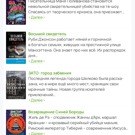
Писа­тель­ница Маня Поли­ва­нова стано­вится
невольной свиде­тель­ницей убийства на тв-шоу.
Спасаясь от твор­че­с­кого кризиса, она приезжает…
‹
Далее
›
Восьмой свидетель
Руби Джонсон рабо­тает няней и горни­чной
в богатых семьях, живущих на прес­ти­жной улице
Манх­эт­тена. Она знает про них всё. Их распо­рядок
дня…
‹
Далее
›
ЗАТО: город забвения
После­дняя легенда города Шелково была расска­
зана, но в мире ещё много мест, хранящих свои
мрачные тайны. Новая группа иска­телей
приключений…
‹
Далее
›
Возвращение Синей Бороды
Жиль де Рэ – спод­ви­жник Жанны д’Арк, маршал
Франции – и кровавый серийный убийца-маньяк.
Римский импе­ратор Тиберий – совре­менник Иисуса…
‹
Далее
›