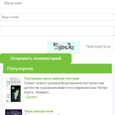
Отправить комментарий
Популярное
Последнее дело майора Чистова
Сюжет нового романа Водо­ла­з­кина пост­роен как
дете­ктив и разво­ра­чи­ва­ется в совре­менном Пете­р­
бурге. Убивают…
‹
Далее
›
Тени южной ночи