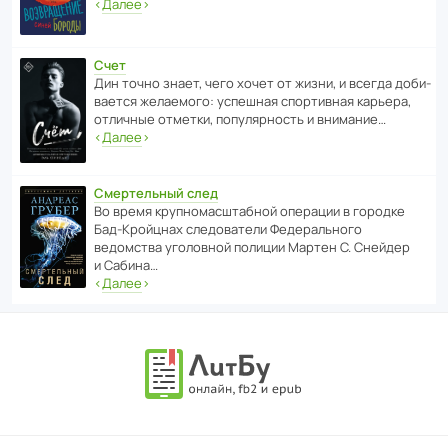
‹
Далее
›
Счет
Дин точно знает, чего хочет от жизни, и всегда доби­
ва­ется жела­е­мого: успе­шная спор­ти­вная карьера,
отли­чные отметки, попу­ля­р­ность и внимание…
‹
Далее
›
Смертельный след
Во время круп­но­мас­ш­та­бной операции в городке
Бад‑Крой­цнах следо­ва­тели Феде­раль­ного
ведомства уголо­вной полиции Мартен С. Снейдер
и Сабина…
‹
Далее
›