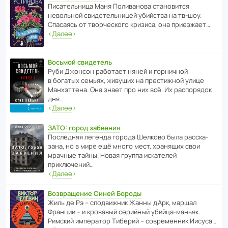
Писа­тель­ница Маня Поли­ва­нова стано­вится
невольной свиде­тель­ницей убийства на тв-шоу.
Спасаясь от твор­че­с­кого кризиса, она приезжает…
‹
Далее
›
Восьмой свидетель
Руби Джонсон рабо­тает няней и горни­чной
в богатых семьях, живущих на прес­ти­жной улице
Манх­эт­тена. Она знает про них всё. Их распо­рядок
дня…
‹
Далее
›
ЗАТО: город забвения
После­дняя легенда города Шелково была расска­
зана, но в мире ещё много мест, хранящих свои
мрачные тайны. Новая группа иска­телей
приключений…
‹
Далее
›
Возвращение Синей Бороды
Жиль де Рэ – спод­ви­жник Жанны д’Арк, маршал
Франции – и кровавый серийный убийца-маньяк.
Римский импе­ратор Тиберий – совре­менник Иисуса…