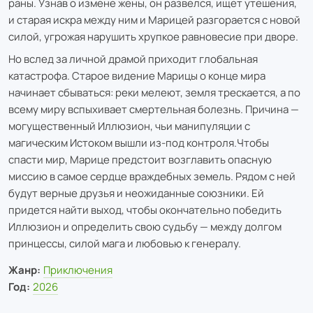
раны. Узнав о измене жены, он развелся, ищет утешения,
и старая искра между ним и Марицей разгорается с новой
силой, угрожая нарушить хрупкое равновесие при дворе.
Но вслед за личной драмой приходит глобальная
катастрофа. Старое видение Марицы о конце мира
начинает сбываться: реки мелеют, земля трескается, а по
всему миру вспыхивает смертельная болезнь. Причина —
могущественный Иллюзион, чьи манипуляции с
магическим Истоком вышли из-под контроля.Чтобы
спасти мир, Марице предстоит возглавить опасную
миссию в самое сердце враждебных земель. Рядом с ней
будут верные друзья и неожиданные союзники. Ей
придется найти выход, чтобы окончательно победить
Иллюзион и определить свою судьбу — между долгом
принцессы, силой мага и любовью к генералу.
Жанр:
Приключения
Год:
2026