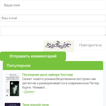
Отправить комментарий
Популярное
Последнее дело майора Чистова
Сюжет нового романа Водо­ла­з­кина пост­роен как
дете­ктив и разво­ра­чи­ва­ется в совре­менном Пете­р­
бурге. Убивают…
‹
Далее
›
Тени южной ночи