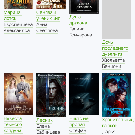
Марица.
Сенява и
Душа
Исток
ученик Вия
дракона
Европейцева
Анна
Галина
Александра
Светлова
Гончарова
Дочь
последнего
дуэлянта
Жюльетта
Бенцони
Никто не
Невеста
Хранительниц
Лесник
пропал
темного
волков
Елена
Стефан
колдуна.
Дарья
Бабинцева