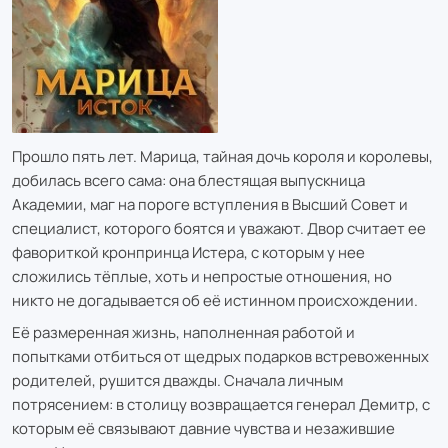
Прошло пять лет. Марица, тайная дочь короля и королевы,
добилась всего сама: она блестящая выпускница
Академии, маг на пороге вступления в Высший Совет и
специалист, которого боятся и уважают. Двор считает ее
фавориткой кронпринца Истера, с которым у нее
сложились тёплые, хоть и непростые отношения, но
никто не догадывается об её истинном происхождении.
Её размеренная жизнь, наполненная работой и
попытками отбиться от щедрых подарков встревоженных
родителей, рушится дважды. Сначала личным
потрясением: в столицу возвращается генерал Демитр, с
которым её связывают давние чувства и незажившие