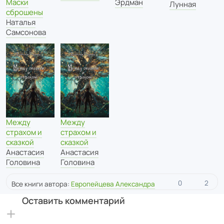
Эрдман
Маски
Лунная
сброшены
Наталья
Самсонова
Между
Между
страхом и
страхом и
сказкой
сказкой
Анастасия
Анастасия
Головина
Головина
0
2
Все книги автора:
Европейцева Александра
Оставить комментарий