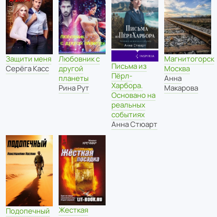
Любовник с
Магнитогорск
Защити меня
Письма из
другой
Москва
Серёга Касс
Пёрл-
планеты
Анна
Харбора.
Рина Рут
Макарова
Основано на
реальных
событиях
Анна Стюарт
Жесткая
Подопечный