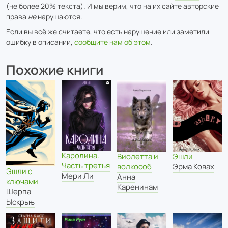
(не более 20% текста). И мы верим, что на их сайте авторские
права
не
нарушаются.
Если вы всё же считаете, что есть нарушение или заметили
ошибку в описании,
сообщите нам об этом
.
Похожие книги
Каролина.
Виолетта и
Эшли
Часть третья
волкособ
Эрма Ковах
Эшли с
Мери Ли
Анна
ключами
Каренинам
Шерпа
Ыскрьњ