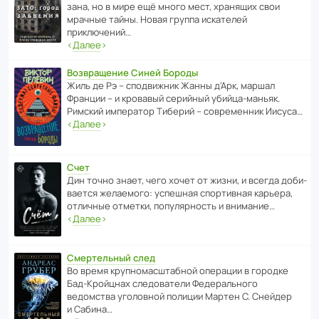
зана, но в мире ещё много мест, хранящих свои
мрачные тайны. Новая группа иска­телей
приключений…
‹
Далее
›
Возвращение Синей Бороды
Жиль де Рэ – спод­ви­жник Жанны д’Арк, маршал
Франции – и кровавый серийный убийца-маньяк.
Римский импе­ратор Тиберий – совре­менник Иисуса…
‹
Далее
›
Счет
Дин точно знает, чего хочет от жизни, и всегда доби­
ва­ется жела­е­мого: успе­шная спор­ти­вная карьера,
отли­чные отметки, попу­ля­р­ность и внимание…
‹
Далее
›
Смертельный след
Во время круп­но­мас­ш­та­бной операции в городке
Бад‑Крой­цнах следо­ва­тели Феде­раль­ного
ведомства уголо­вной полиции Мартен С. Снейдер
и Сабина…