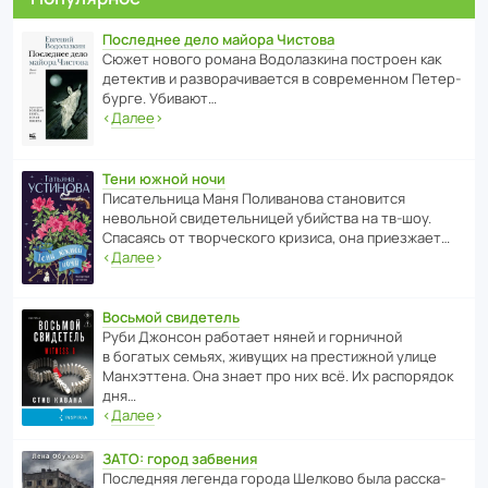
Последнее дело майора Чистова
Сюжет нового романа Водо­ла­з­кина пост­роен как
дете­ктив и разво­ра­чи­ва­ется в совре­менном Пете­р­
бурге. Убивают…
‹
Далее
›
Тени южной ночи
Писа­тель­ница Маня Поли­ва­нова стано­вится
невольной свиде­тель­ницей убийства на тв-шоу.
Спасаясь от твор­че­с­кого кризиса, она приезжает…
‹
Далее
›
Восьмой свидетель
Руби Джонсон рабо­тает няней и горни­чной
в богатых семьях, живущих на прес­ти­жной улице
Манх­эт­тена. Она знает про них всё. Их распо­рядок
дня…
‹
Далее
›
ЗАТО: город забвения
После­дняя легенда города Шелково была расска­