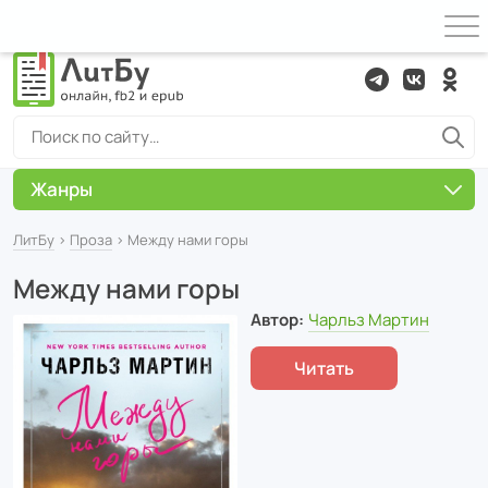
Жанры
ЛитБу
›
Проза
› Между нами горы
Между нами горы
Автор:
Чарльз Мартин
Читать