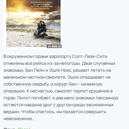
В окруженном горами аэропорту Солт-Лейк-Сити
отменены все рейсы из-за непогоды. Двое случайных
знакомых, Бен Пейн и Эшли Нокс, решают лететь на
маленьком частном самолете. Эшли опаздывает на
собственную свадьбу, а хирург Бен – на важную
операцию. К несчастью, самолет терпит крушение в
горах. Пилот погибает, и два мало знакомых пассажира
остаются наедине друг с другом среди заснеженных
вершин. Чтобы спастись, им придется совершить
невозможное…