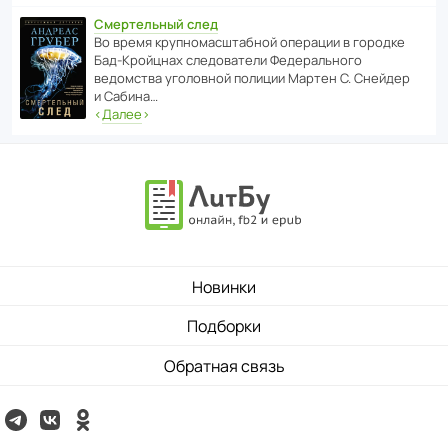
Смертельный след
Во время круп­но­мас­ш­та­бной операции в городке
Бад‑Крой­цнах следо­ва­тели Феде­раль­ного
ведомства уголо­вной полиции Мартен С. Снейдер
и Сабина…
‹
Далее
›
Новинки
Подборки
Обратная связь