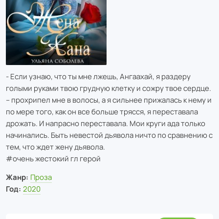
- Если узнаю, что ты мне лжешь, Ангаахай, я раздеру
голыми руками твою грудную клетку и сожру твое сердце.
– прохрипел мне в волосы, а я сильнее прижалась к нему и
по мере того, как он все больше трясся, я переставала
дрожать. И напрасно переставала. Мои круги ада только
начинались. Быть невестой дьявола ничто по сравнению с
тем, что ждет жену дьявола.
#очень жестокий гл герой
Жанр:
Проза
Год:
2020