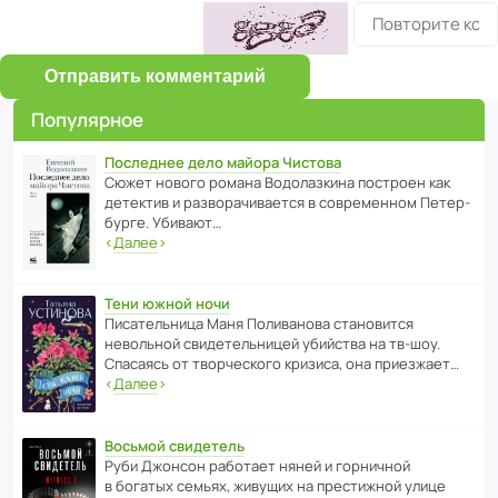
Отправить комментарий
Популярное
Последнее дело майора Чистова
Сюжет нового романа Водо­ла­з­кина пост­роен как
дете­ктив и разво­ра­чи­ва­ется в совре­менном Пете­р­
бурге. Убивают…
‹
Далее
›
Тени южной ночи
Писа­тель­ница Маня Поли­ва­нова стано­вится
невольной свиде­тель­ницей убийства на тв-шоу.
Спасаясь от твор­че­с­кого кризиса, она приезжает…
‹
Далее
›
Восьмой свидетель
Руби Джонсон рабо­тает няней и горни­чной
в богатых семьях, живущих на прес­ти­жной улице