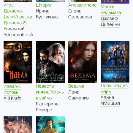
Апокалипсис
Игры
Шторм
Месть
Елена
Дьявола.
Ирина
Ведьмака
Селезнева
(или Игрушка
Булгакова
Джозеф
Дьявола 2)
Дилейни
Евлампий
Бесподобный
Ловушка для
Невеста
Ведьма
Идеал-1.
мары
князя. Жизнь
Лена
Истоки
Алина
в займы
Савченко
Aili Kraft
Углицкая
Екатерина
Ромеро