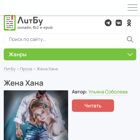
Жанры
ЛитБу
›
Проза
› Жена Хана
Жена Хана
Автор:
Ульяна Соболева
Читать