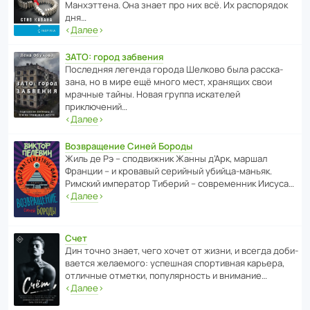
Манх­эт­тена. Она знает про них всё. Их распо­рядок
дня…
‹
Далее
›
ЗАТО: город забвения
После­дняя легенда города Шелково была расска­
зана, но в мире ещё много мест, хранящих свои
мрачные тайны. Новая группа иска­телей
приключений…
‹
Далее
›
Возвращение Синей Бороды
Жиль де Рэ – спод­ви­жник Жанны д’Арк, маршал
Франции – и кровавый серийный убийца-маньяк.
Римский импе­ратор Тиберий – совре­менник Иисуса…
‹
Далее
›
Счет
Дин точно знает, чего хочет от жизни, и всегда доби­
ва­ется жела­е­мого: успе­шная спор­ти­вная карьера,
отли­чные отметки, попу­ля­р­ность и внимание…
‹
Далее
›