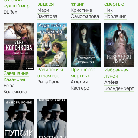
смертью
рыцаря
жизни
чудный мир
Ник
Мари
Кристина
DLRex
Нордвинд
Закатова
Самофалова
Ради тебя я
Принцесса
Избранная
Завещание
отдам все
мертвых
луной
Казановы
Рита Рами
Амелия
Алёна
Вера
Кастеро
Вольденберг
Колочкова