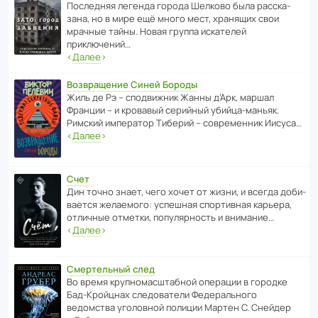
После­дняя легенда города Шелково была расска­
зана, но в мире ещё много мест, хранящих свои
мрачные тайны. Новая группа иска­телей
приключений…
‹
Далее
›
Возвращение Синей Бороды
Жиль де Рэ – спод­ви­жник Жанны д’Арк, маршал
Франции – и кровавый серийный убийца-маньяк.
Римский импе­ратор Тиберий – совре­менник Иисуса…
‹
Далее
›
Счет
Дин точно знает, чего хочет от жизни, и всегда доби­
ва­ется жела­е­мого: успе­шная спор­ти­вная карьера,
отли­чные отметки, попу­ля­р­ность и внимание…
‹
Далее
›
Смертельный след
Во время круп­но­мас­ш­та­бной операции в городке
Бад‑Крой­цнах следо­ва­тели Феде­раль­ного
ведомства уголо­вной полиции Мартен С. Снейдер