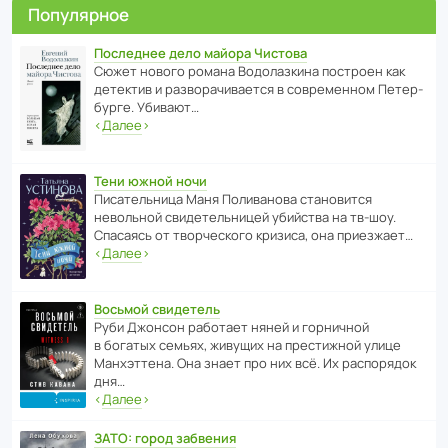
Популярное
Последнее дело майора Чистова
Сюжет нового романа Водо­ла­з­кина пост­роен как
дете­ктив и разво­ра­чи­ва­ется в совре­менном Пете­р­
бурге. Убивают…
‹
Далее
›
Тени южной ночи
Писа­тель­ница Маня Поли­ва­нова стано­вится
невольной свиде­тель­ницей убийства на тв-шоу.
Спасаясь от твор­че­с­кого кризиса, она приезжает…
‹
Далее
›
Восьмой свидетель
Руби Джонсон рабо­тает няней и горни­чной
в богатых семьях, живущих на прес­ти­жной улице
Манх­эт­тена. Она знает про них всё. Их распо­рядок
дня…
‹
Далее
›
ЗАТО: город забвения