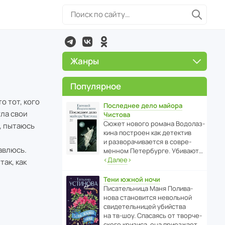
Жанры
Популярное
о тот, кого
Последнее дело майора
ула свои
Чистова
Сюжет нового романа Водо­ла­з­
, пытаюсь
кина пост­роен как дете­ктив
и разво­ра­чи­ва­ется в совре­
авлюсь.
менном Пете­р­бурге. Убивают…
‹
Далее
›
так, как
Тени южной ночи
Писа­тель­ница Маня Поли­ва­
нова стано­вится невольной
свиде­тель­ницей убийства
на тв-шоу. Спасаясь от твор­че­
с­кого кризиса, она приезжает…