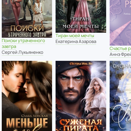
Тиран моей мечты
Поиски утраченного
Екатерина Азарова
завтра
Счастье 
Сергей Лукьяненко
Аннэ Фре