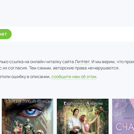
нет
лько ссылка на онлайн читалку сайта
ЛитНет
. И мы верим, что про
с их согласия. Тем самым, авторские права
не
нарушаются.
метили ошибку в описании,
сообщите нам об этом
.