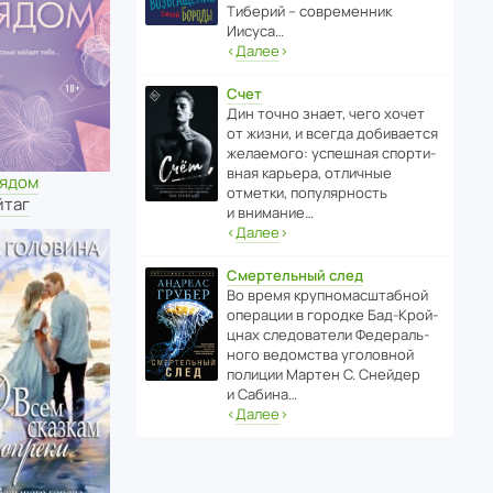
Тиберий – совре­менник
Иисуса…
‹
Далее
›
Счет
Дин точно знает, чего хочет
от жизни, и всегда доби­ва­ется
жела­е­мого: успе­шная спор­ти­
вная карьера, отли­чные
рядом
отметки, попу­ля­р­ность
йтаг
и внимание…
‹
Далее
›
Смертельный след
Во время круп­но­мас­ш­та­бной
операции в городке Бад‑Крой­
цнах следо­ва­тели Феде­раль­
ного ведомства уголо­вной
полиции Мартен С. Снейдер
и Сабина…
‹
Далее
›