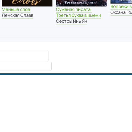
Вопреки в
Меньше слов
Суженая пирата.
Оксана Г
Ленская Славв
Третья буква в имени
Сестры Инь Ян