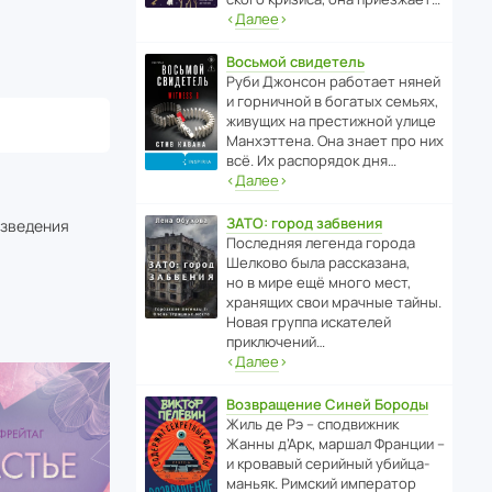
‹
Далее
›
Восьмой свидетель
Руби Джонсон рабо­тает няней
и горни­чной в богатых семьях,
живущих на прес­ти­жной улице
Манх­эт­тена. Она знает про них
всё. Их распо­рядок дня…
‹
Далее
›
ЗАТО: город забвения
изведения
После­дняя легенда города
Шелково была расска­зана,
но в мире ещё много мест,
хранящих свои мрачные тайны.
Новая группа иска­телей
приключений…
‹
Далее
›
Возвращение Синей Бороды
Жиль де Рэ – спод­ви­жник
Жанны д’Арк, маршал Франции –
и кровавый серийный убийца-
маньяк. Римский импе­ратор