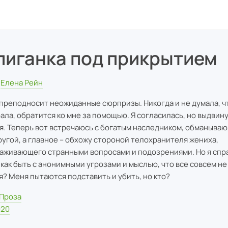
лиганка под прикрытием
Елена Рейн
преподносит неожиданные сюрпризы. Никогда и не думала, чт
ала, обратится ко мне за помощью. Я согласилась, но выдвин
я. Теперь вот встречаюсь с богатым наследником, обманываю
ругой, а главное – обхожу стороной телохранителя жениха,
аживающего странными вопросами и подозрениями. Но я спр
 как быть с анонимными угрозами и мыслью, что все совсем не 
я? Меня пытаются подставить и убить, но кто?
Проза
020