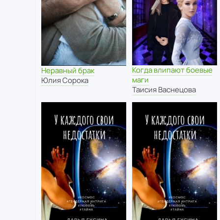
Когда влипают боевые
Неравный брак
маги
Юлия Сорока
Таисия Васнецова