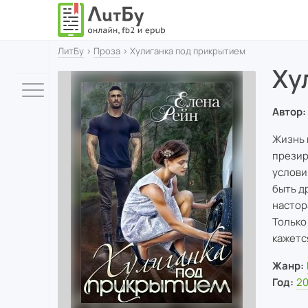
ЛитБу
›
Проза
› Хулиганка под прикрытием
Ху
Автор:
Жизнь 
презир
услови
быть д
настор
Только
кажетс
Жанр:
Год:
2