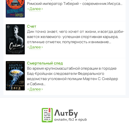
Римский импе­ратор Тиберий – совре­менник Иисуса…
‹
Далее
›
Счет
Дин точно знает, чего хочет от жизни, и всегда доби­
ва­ется жела­е­мого: успе­шная спор­ти­вная карьера,
отли­чные отметки, попу­ля­р­ность и внимание…
‹
Далее
›
Смертельный след
Во время круп­но­мас­ш­та­бной операции в городке
Бад‑Крой­цнах следо­ва­тели Феде­раль­ного
ведомства уголо­вной полиции Мартен С. Снейдер
и Сабина…
‹
Далее
›