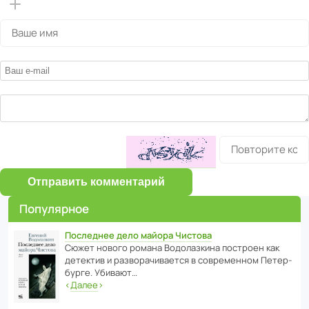
Отправить комментарий
Популярное
Последнее дело майора Чистова
Сюжет нового романа Водо­ла­з­кина пост­роен как
дете­ктив и разво­ра­чи­ва­ется в совре­менном Пете­р­
бурге. Убивают…
‹
Далее
›