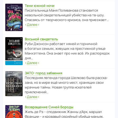
Тени южной ночи
Писа­тель­ница Маня Поли­ва­нова стано­вится
невольной свиде­тель­ницей убийства на тв-шоу.
Спасаясь от твор­че­с­кого кризиса, она приезжает…
‹
Далее
›
Восьмой свидетель
Руби Джонсон рабо­тает няней и горни­чной
в богатых семьях, живущих на прес­ти­жной улице
Манх­эт­тена. Она знает про них всё. Их распо­рядок
дня…
‹
Далее
›
ЗАТО: город забвения
После­дняя легенда города Шелково была расска­
зана, но в мире ещё много мест, хранящих свои
мрачные тайны. Новая группа иска­телей
приключений…
‹
Далее
›
Возвращение Синей Бороды
Жиль де Рэ – спод­ви­жник Жанны д’Арк, маршал
Франции – и кровавый серийный убийца-маньяк.