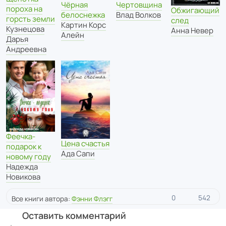
Чертовщина
Чёрная
пороха на
Обжигающий
Влад Волков
белоснежка
горсть земли
след
Картин Корс
Кузнецова
Анна Невер
Алейн
Дарья
Андреевна
Феечка-
Цена счастья
подарок к
Ада Сапи
новому году
Надежда
Новикова
0
542
Все книги автора:
Фэнни Флэгг
Оставить комментарий