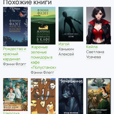
Похожие книги
Изгой
Кейла
Жареные
Рождество и
Ханыкин
Светлана
зеленые
красный
Алексей
Усачева
помидоры в
кардинал
кафе
Фэнни Флэгг
«Полустанок»
Фэнни Флегг
Щепотка