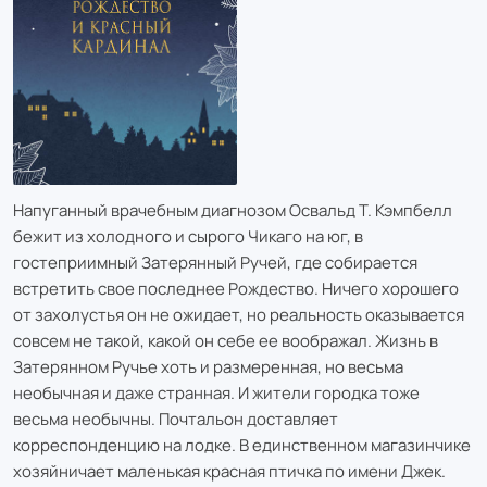
Напуганный врачебным диагнозом Освальд Т. Кэмпбелл
бежит из холодного и сырого Чикаго на юг, в
гостеприимный Затерянный Ручей, где собирается
встретить свое последнее Рождество. Ничего хорошего
от захолустья он не ожидает, но реальность оказывается
совсем не такой, какой он себе ее воображал. Жизнь в
Затерянном Ручье хоть и размеренная, но весьма
необычная и даже странная. И жители городка тоже
весьма необычны. Почтальон доставляет
корреспонденцию на лодке. В единственном магазинчике
хозяйничает маленькая красная птичка по имени Джек.