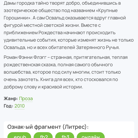
Дамы городка тайно творят добро, объединившись в
эзотерическое общество под названием «Крупные
Горошинки». А сам Освальд оказывается вдруг главной
фигурой местной светской жизни. Вместе с
приближением Рождества начинают происходить
удивительные события, которые изменят жизнь не только
Освальда, но и всех обитателей Затерянного Ручья.
Роман Фэнни Флэгг – странная, притягательная, теплая
рождественская сказка, полная самого обычного
волшебства, которое под силу многим, стоит только
очень захотеть. Книга для всех, кто стосковался по
доброму слову и красивой истории.
Жанр:
Проза
Год:
2010
Ознак-ый фрагмент (Литрес)
.epub
.fb2
.fb3
онлайн