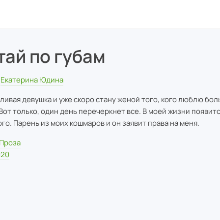
тай по губам
Екатерина Юдина
тливая девушка и уже скоро стану женой того, кого люблю бол
 Вот только, один день перечеркнет все. В моей жизни появит
го. Парень из моих кошмаров и он заявит права на меня.
Проза
020