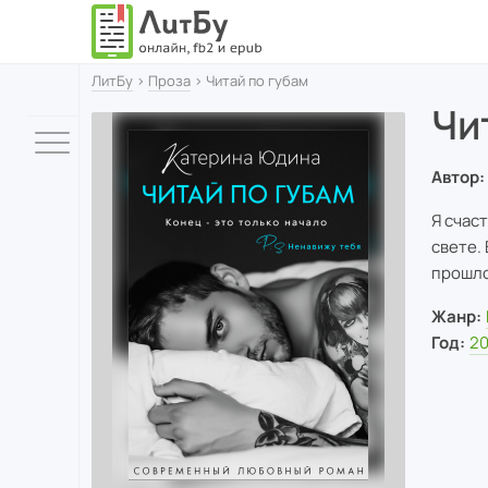
ЛитБу
›
Проза
› Читай по губам
Чи
Автор:
Я счас
свете.
прошло
Жанр:
Год:
2