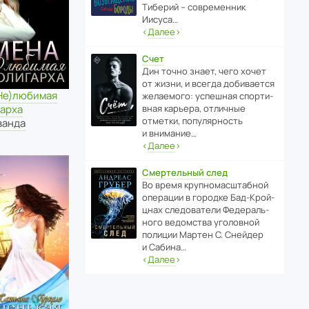
Тиберий – совре­менник
Иисуса…
‹
Далее
›
Счет
Дин точно знает, чего хочет
от жизни, и всегда доби­ва­ется
(Не)любимая
жела­е­мого: успе­шная спор­ти­
вная карьера, отли­чные
гарха
отметки, попу­ля­р­ность
ванда
и внимание…
‹
Далее
›
Смертельный след
Во время круп­но­мас­ш­та­бной
операции в городке Бад‑Крой­
цнах следо­ва­тели Феде­раль­
ного ведомства уголо­вной
полиции Мартен С. Снейдер
и Сабина…
‹
Далее
›