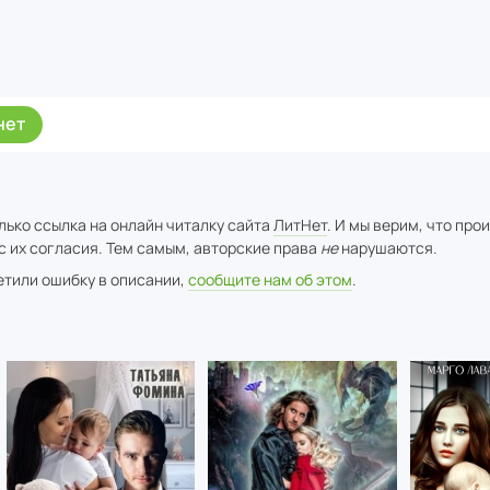
нет
лько ссылка на онлайн читалку сайта
ЛитНет
. И мы верим, что про
с их согласия. Тем самым, авторские права
не
нарушаются.
метили ошибку в описании,
сообщите нам об этом
.