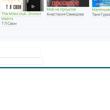
Моё не прошлое
Маленька
The Miles club. Эллиот
Анастасия Самедова
Таня Гурк
Майлз
Т Л Свон