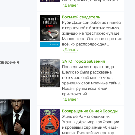
‹
Далее
›
Восьмой свидетель
Руби Джонсон рабо­тает няней
и горни­чной в богатых семьях,
живущих на прес­ти­жной улице
Манх­эт­тена. Она знает про них
всё. Их распо­рядок дня…
‹
Далее
›
ЗАТО: город забвения
изведения
После­дняя легенда города
Шелково была расска­зана,
но в мире ещё много мест,
хранящих свои мрачные тайны.
Новая группа иска­телей
приключений…
‹
Далее
›
Возвращение Синей Бороды
Жиль де Рэ – спод­ви­жник
Жанны д’Арк, маршал Франции –
и кровавый серийный убийца-
маньяк. Римский импе­ратор