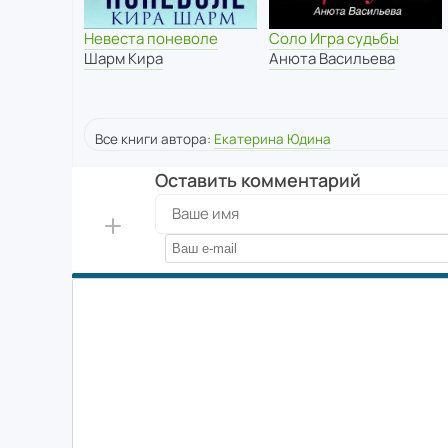
Невеста поневоле
Соло Игра судьбы
Шарм Кира
Анюта Васильева
Все книги автора:
Екатерина Юдина
Оставить комментарий