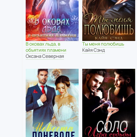
В оковах льда, в
Ты меня полюбишь
объятиях пламени
Кайя Сэнд
Оксана Северная