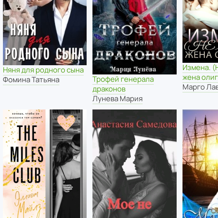
Измена. 
Няня для родного сына
жена оли
Трофей генерала
Фомина Татьяна
Марго Ла
драконов
Лунева Мария