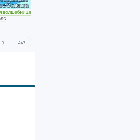
я волшебница
ало
0
447