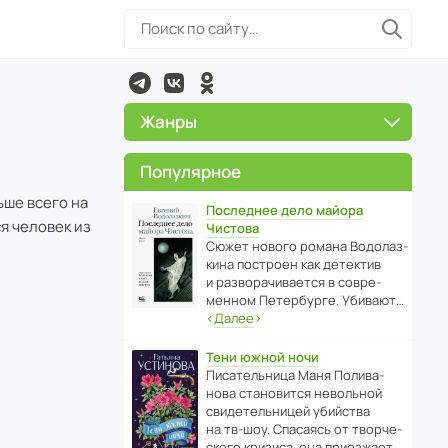
Жанры
Популярное
ьше всего на
Последнее дело майора
ся человек из
Чистова
Сюжет нового романа Водо­ла­з­
кина пост­роен как дете­ктив
и разво­ра­чи­ва­ется в совре­
менном Пете­р­бурге. Убивают…
‹
Далее
›
Тени южной ночи
Писа­тель­ница Маня Поли­ва­
нова стано­вится невольной
свиде­тель­ницей убийства
на тв-шоу. Спасаясь от твор­че­
с­кого кризиса, она приезжает…