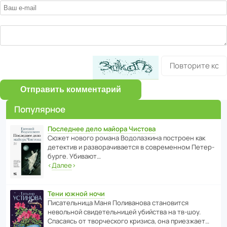
Отправить комментарий
Популярное
Последнее дело майора Чистова
Сюжет нового романа Водо­ла­з­кина пост­роен как
дете­ктив и разво­ра­чи­ва­ется в совре­менном Пете­р­
бурге. Убивают…
‹
Далее
›
Тени южной ночи
Писа­тель­ница Маня Поли­ва­нова стано­вится
невольной свиде­тель­ницей убийства на тв-шоу.
Спасаясь от твор­че­с­кого кризиса, она приезжает…