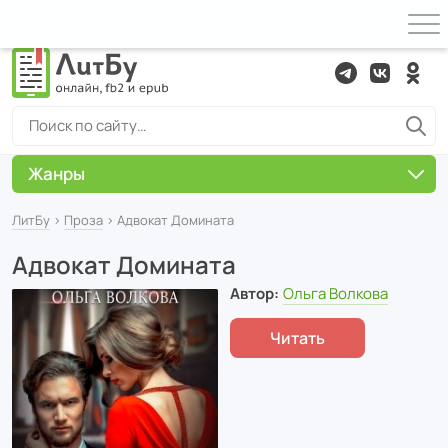
Жанры
ЛитБу
›
Проза
› Адвокат Домината
Адвокат Домината
Автор:
Ольга Волкова
Читать