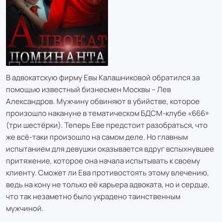
В адвокатскую фирму Евы Калашниковой обратился за
помощью известный бизнесмен Москвы – Лев
Александров. Мужчину обвиняют в убийстве, которое
произошло накануне в тематическом БДСМ-клубе «666»
(три шестёрки). Теперь Еве предстоит разобраться, что
же всё-таки произошло на самом деле. Но главным
испытанием для девушки оказывается вдруг вспыхнувшее
притяжение, которое она начала испытывать к своему
клиенту. Сможет ли Ева противостоять этому влечению,
ведь на кону не только её карьера адвоката, но и сердце,
что так незаметно было украдено таинственным
мужчиной.