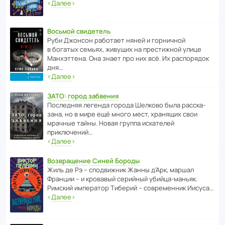
‹
Далее
›
Восьмой свидетель
Руби Джонсон рабо­тает няней и горни­чной
в богатых семьях, живущих на прес­ти­жной улице
Манх­эт­тена. Она знает про них всё. Их распо­рядок
дня…
‹
Далее
›
ЗАТО: город забвения
После­дняя легенда города Шелково была расска­
зана, но в мире ещё много мест, хранящих свои
мрачные тайны. Новая группа иска­телей
приключений…
‹
Далее
›
Возвращение Синей Бороды
Жиль де Рэ – спод­ви­жник Жанны д’Арк, маршал
Франции – и кровавый серийный убийца-маньяк.
Римский импе­ратор Тиберий – совре­менник Иисуса…
‹
Далее
›