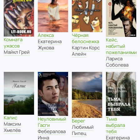
Алекса
Чёрная
Комната
Кейс,
Екатерина
белоснежка
ужасов
набитый
Жукова
Картин Корс
Майкл Грей
пожеланиями
Алейн
Лариса
Соболева
Калис
Неуловимый
Тьма
Берег
Максим
Гасги
выбрала
Любимый
Хмелёв
Фебералова
тебя
Пипец
Инна
Екатерина