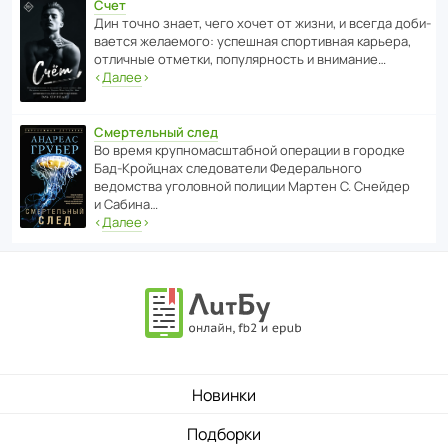
Счет
Дин точно знает, чего хочет от жизни, и всегда доби­
ва­ется жела­е­мого: успе­шная спор­ти­вная карьера,
отли­чные отметки, попу­ля­р­ность и внимание…
‹
Далее
›
Смертельный след
Во время круп­но­мас­ш­та­бной операции в городке
Бад‑Крой­цнах следо­ва­тели Феде­раль­ного
ведомства уголо­вной полиции Мартен С. Снейдер
и Сабина…
‹
Далее
›
Новинки
Подборки