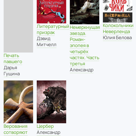
Колокольчики
Литературный
Немеркнущая
Неверленда
призрак
звезда.
Юлия Белова
Дэвид
Роман-
Митчелл
эпопея в
четырёх
Печать
частях. Часть
павшего
третья
Дарья
Александр
Гущина
Верования
Цербер
сотворяют
Александр