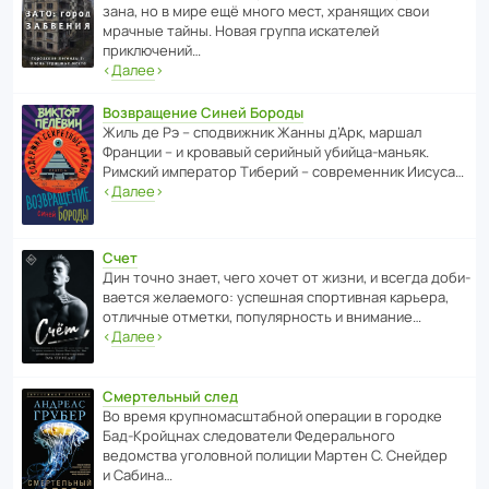
зана, но в мире ещё много мест, хранящих свои
мрачные тайны. Новая группа иска­телей
приключений…
‹
Далее
›
Возвращение Синей Бороды
Жиль де Рэ – спод­ви­жник Жанны д’Арк, маршал
Франции – и кровавый серийный убийца-маньяк.
Римский импе­ратор Тиберий – совре­менник Иисуса…
‹
Далее
›
Счет
Дин точно знает, чего хочет от жизни, и всегда доби­
ва­ется жела­е­мого: успе­шная спор­ти­вная карьера,
отли­чные отметки, попу­ля­р­ность и внимание…
‹
Далее
›
Смертельный след
Во время круп­но­мас­ш­та­бной операции в городке
Бад‑Крой­цнах следо­ва­тели Феде­раль­ного
ведомства уголо­вной полиции Мартен С. Снейдер
и Сабина…