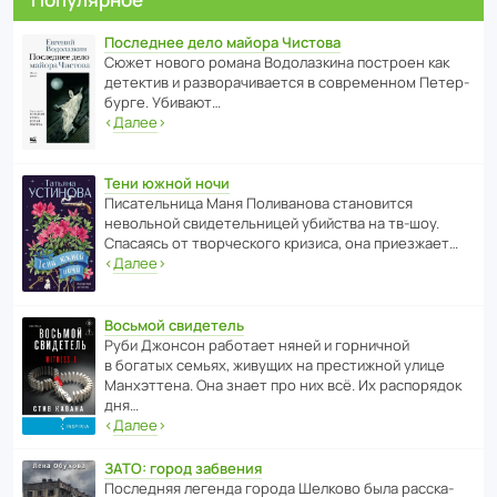
Последнее дело майора Чистова
Сюжет нового романа Водо­ла­з­кина пост­роен как
дете­ктив и разво­ра­чи­ва­ется в совре­менном Пете­р­
бурге. Убивают…
‹
Далее
›
Тени южной ночи
Писа­тель­ница Маня Поли­ва­нова стано­вится
невольной свиде­тель­ницей убийства на тв-шоу.
Спасаясь от твор­че­с­кого кризиса, она приезжает…
‹
Далее
›
Восьмой свидетель
Руби Джонсон рабо­тает няней и горни­чной
в богатых семьях, живущих на прес­ти­жной улице
Манх­эт­тена. Она знает про них всё. Их распо­рядок
дня…
‹
Далее
›
ЗАТО: город забвения
После­дняя легенда города Шелково была расска­