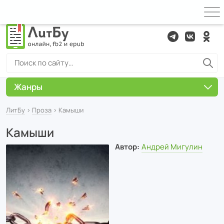
Жанры
ЛитБу
›
Проза
› Камыши
Камыши
Автор:
Андрей Мигулин