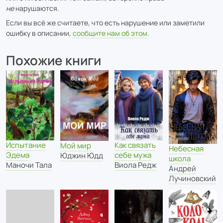
не
нарушаются.
Если вы всё же считаете, что есть нарушение или заметили
ошибку в описании,
сообщите нам об этом
.
Похожие книги
Испытание
Как связать
Мой мир
Небесная
Эдема
себе мужа
Юджин Юдд
школа
Маночи Тала
Виола Редж
Андрей
Лучиновский