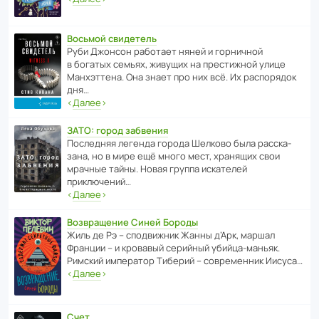
Восьмой свидетель
Руби Джонсон рабо­тает няней и горни­чной
в богатых семьях, живущих на прес­ти­жной улице
Манх­эт­тена. Она знает про них всё. Их распо­рядок
дня…
‹
Далее
›
ЗАТО: город забвения
После­дняя легенда города Шелково была расска­
зана, но в мире ещё много мест, хранящих свои
мрачные тайны. Новая группа иска­телей
приключений…
‹
Далее
›
Возвращение Синей Бороды
Жиль де Рэ – спод­ви­жник Жанны д’Арк, маршал
Франции – и кровавый серийный убийца-маньяк.
Римский импе­ратор Тиберий – совре­менник Иисуса…
‹
Далее
›
Счет