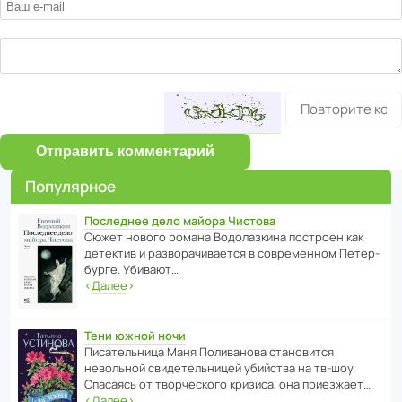
Отправить комментарий
Популярное
Последнее дело майора Чистова
Сюжет нового романа Водо­ла­з­кина пост­роен как
дете­ктив и разво­ра­чи­ва­ется в совре­менном Пете­р­
бурге. Убивают…
‹
Далее
›
Тени южной ночи
Писа­тель­ница Маня Поли­ва­нова стано­вится
невольной свиде­тель­ницей убийства на тв-шоу.
Спасаясь от твор­че­с­кого кризиса, она приезжает…
‹
Далее
›