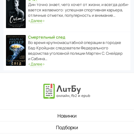
Дин точно знает, чего хочет от жизни, и всегда доби­
ва­ется жела­е­мого: успе­шная спор­ти­вная карьера,
отли­чные отметки, попу­ля­р­ность и внимание…
‹
Далее
›
Смертельный след
Во время круп­но­мас­ш­та­бной операции в городке
Бад‑Крой­цнах следо­ва­тели Феде­раль­ного
ведомства уголо­вной полиции Мартен С. Снейдер
и Сабина…
‹
Далее
›
Новинки
Подборки