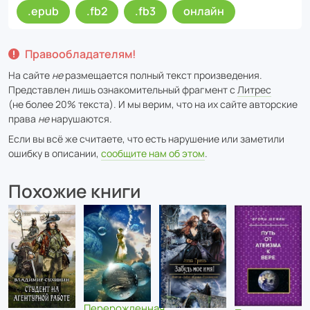
.epub
.fb2
.fb3
онлайн
Правообладателям!
На сайте
не
размещается полный текст произведения.
Представлен лишь ознакомительный фрагмент с
Литрес
(не более 20% текста). И мы верим, что на их сайте авторские
права
не
нарушаются.
Если вы всё же считаете, что есть нарушение или заметили
ошибку в описании,
сообщите нам об этом
.
Похожие книги
Перерожденная