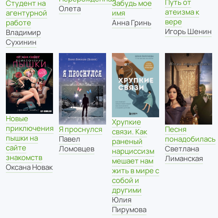
Путь от
Забудь мое
Студент на
Олета
атеизма к
имя
агентурной
вере
Анна Гринь
работе
Игорь Шенин
Владимир
Сухинин
Новые
Хрупкие
приключения
Я проснулся
Песня
связи. Как
пышки на
Павел
понадобилась
раненый
сайте
Ломовцев
Светлана
нарциссизм
знакомств
Лиманская
мешает нам
Оксана Новак
жить в мире с
собой и
другими
Юлия
Пирумова