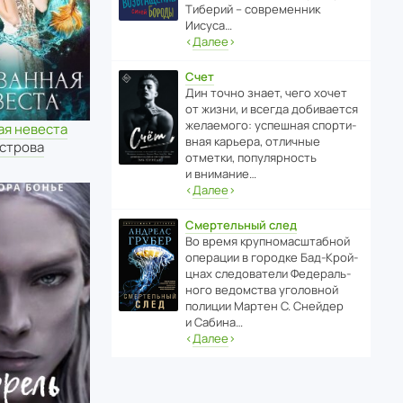
Тиберий – совре­менник
Иисуса…
‹
Далее
›
Счет
Дин точно знает, чего хочет
от жизни, и всегда доби­ва­ется
жела­е­мого: успе­шная спор­ти­
ая невеста
вная карьера, отли­чные
острова
отметки, попу­ля­р­ность
и внимание…
‹
Далее
›
Смертельный след
Во время круп­но­мас­ш­та­бной
операции в городке Бад‑Крой­
цнах следо­ва­тели Феде­раль­
ного ведомства уголо­вной
полиции Мартен С. Снейдер
и Сабина…
‹
Далее
›