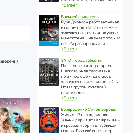
‹
Далее
›
Восьмой свидетель
Руби Джонсон рабо­тает няней
и горни­чной в богатых семьях,
живущих на прес­ти­жной улице
Манх­эт­тена. Она знает про них
всё. Их распо­рядок дня…
‹
Далее
›
ЗАТО: город забвения
изведения
После­дняя легенда города
Шелково была расска­зана,
но в мире ещё много мест,
хранящих свои мрачные тайны.
Новая группа иска­телей
приключений…
‹
Далее
›
Возвращение Синей Бороды
Жиль де Рэ – спод­ви­жник
Жанны д’Арк, маршал Франции –
и кровавый серийный убийца-
маньяк. Римский импе­ратор