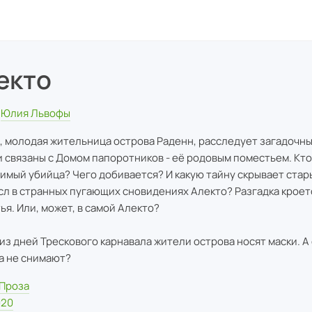
екто
Юлия Львофы
, молодая жительница острова Раденн, расследует загадочны
и связаны с Домом папоротников - её родовым поместьем. Кто
имый убийца? Чего добивается? И какую тайну скрывает стар
сл в странных пугающих сновидениях Алекто? Разгадка кроет
ья. Или, может, в самой Алекто?
 из дней Трескового карнавала жители острова носят маски. А
а не снимают?
Проза
020