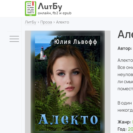
ЛитБу
›
Проза
› Алекто
Ал
Автор:
Алекто
Все он
неулов
ли смы
помест
В один
никогд
Жанр:
Год:
2