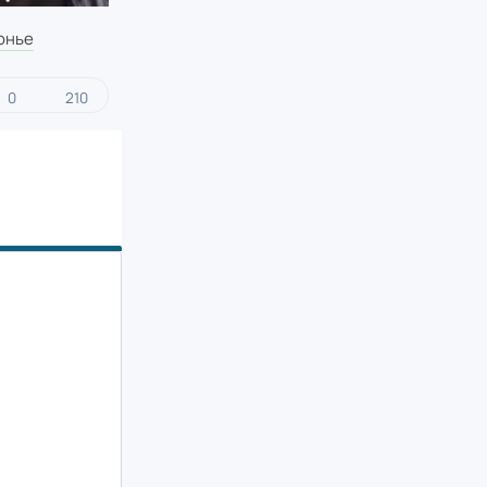
онье
0
210