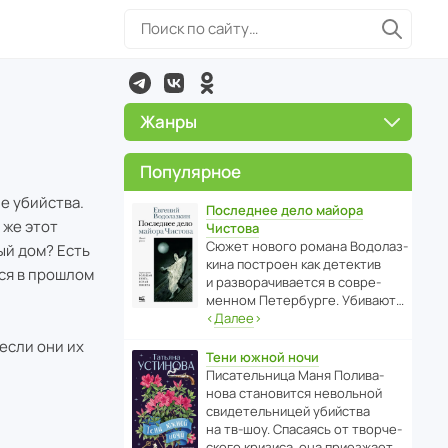
Жанры
Популярное
е убийства.
Последнее дело майора
 же этот
Чистова
Сюжет нового романа Водо­ла­з­
ый дом? Есть
кина пост­роен как дете­ктив
ся в прошлом
и разво­ра­чи­ва­ется в совре­
менном Пете­р­бурге. Убивают…
‹
Далее
›
 если они их
Тени южной ночи
Писа­тель­ница Маня Поли­ва­
нова стано­вится невольной
свиде­тель­ницей убийства
на тв-шоу. Спасаясь от твор­че­
с­кого кризиса, она приезжает…