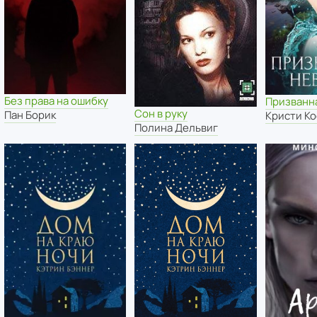
Без права на ошибку
Призванн
Сон в руку
Пан Борик
Кристи К
Полина Дельвиг