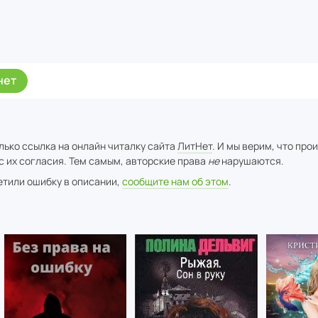
нет
лько ссылка на онлайн читалку сайта
ЛитНет
. И мы верим, что про
с их согласия. Тем самым, авторские права
не
нарушаются.
метили ошибку в описании,
сообщите нам об этом
.