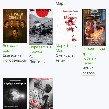
Мария
Все ради
Мэри. Крис.
Через Гоби и
Королевская
семьи
Мас
Хинган
кровь.
Екатерина
Эминуэль
Олег
Горький
Погорельская
Римм
Плетинь
пепел
Ирина
Котова