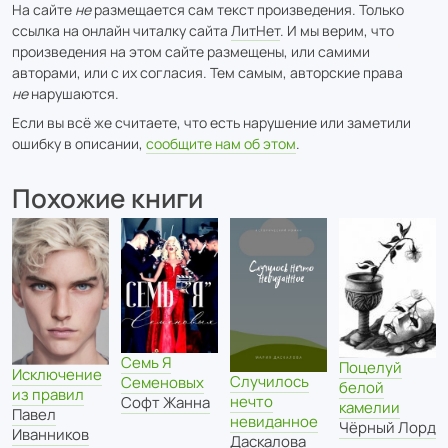
На сайте
не
размещается сам текст произведения. Только
ссылка на онлайн читалку сайта
ЛитНет
. И мы верим, что
произведения на этом сайте размещены, или самими
авторами, или с их согласия. Тем самым, авторские права
не
нарушаются.
Если вы всё же считаете, что есть нарушение или заметили
ошибку в описании,
сообщите нам об этом
.
Похожие книги
Семь Я
Поцелуй
Исключение
Случилось
Семеновых
белой
из правил
нечто
Софт Жанна
камелии
Павел
невиданное
Чёрный Лорд
Иванников
Даскалова