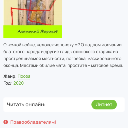
О всякой войне, человек человеку =? О подлом молчании
блатского народа и другие гляды одинокого старика из
простреливаемой местности, погребка, маскированного
оконца. Местами обилие мата, простите – матовое время.
Жанр:
Проза
Год:
2020
Читать онлайн
Литнет
Правообладателям!