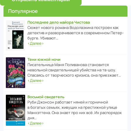
Популярное
Последнее дело майора Чистова
Сюжет нового романа Водо­ла­з­кина пост­роен как
дете­ктив и разво­ра­чи­ва­ется в совре­менном Пете­р­
бурге. Убивают…
‹
Далее
›
Тени южной ночи
Писа­тель­ница Маня Поли­ва­нова стано­вится
невольной свиде­тель­ницей убийства на тв-шоу.
Спасаясь от твор­че­с­кого кризиса, она приезжает…
‹
Далее
›
Восьмой свидетель
Руби Джонсон рабо­тает няней и горни­чной
в богатых семьях, живущих на прес­ти­жной улице
Манх­эт­тена. Она знает про них всё. Их распо­рядок
дня…
‹
Далее
›