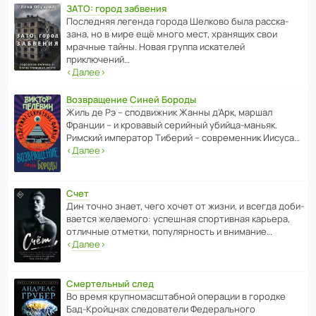
ЗАТО: город забвения
После­дняя легенда города Шелково была расска­
зана, но в мире ещё много мест, хранящих свои
мрачные тайны. Новая группа иска­телей
приключений…
‹
Далее
›
Возвращение Синей Бороды
Жиль де Рэ – спод­ви­жник Жанны д’Арк, маршал
Франции – и кровавый серийный убийца-маньяк.
Римский импе­ратор Тиберий – совре­менник Иисуса…
‹
Далее
›
Счет
Дин точно знает, чего хочет от жизни, и всегда доби­
ва­ется жела­е­мого: успе­шная спор­ти­вная карьера,
отли­чные отметки, попу­ля­р­ность и внимание…
‹
Далее
›
Смертельный след
Во время круп­но­мас­ш­та­бной операции в городке
Бад‑Крой­цнах следо­ва­тели Феде­раль­ного