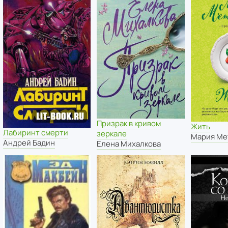
Призрак в кривом
Жить
Лабиринт смерти
зеркале
Мария Ме
Андрей Бадин
Елена Михалкова