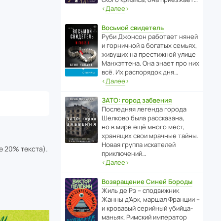
‹
Далее
›
Восьмой свидетель
Руби Джонсон рабо­тает няней
и горни­чной в богатых семьях,
живущих на прес­ти­жной улице
Манх­эт­тена. Она знает про них
всё. Их распо­рядок дня…
‹
Далее
›
ЗАТО: город забвения
После­дняя легенда города
Шелково была расска­зана,
но в мире ещё много мест,
хранящих свои мрачные тайны.
Новая группа иска­телей
е 20% текста).
приключений…
‹
Далее
›
Возвращение Синей Бороды
Жиль де Рэ – спод­ви­жник
Жанны д’Арк, маршал Франции –
и кровавый серийный убийца-
маньяк. Римский импе­ратор