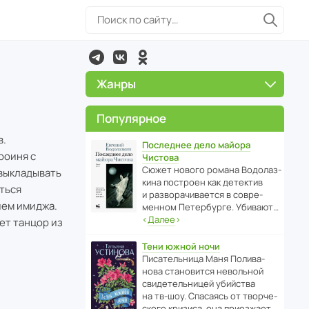
Жанры
Популярное
в.
Последнее дело майора
роиня с
Чистова
Сюжет нового романа Водо­ла­з­
 выкладывать
кина пост­роен как дете­ктив
иться
и разво­ра­чи­ва­ется в совре­
ием имиджа.
менном Пете­р­бурге. Убивают…
‹
Далее
›
дет танцор из
Тени южной ночи
Писа­тель­ница Маня Поли­ва­
нова стано­вится невольной
свиде­тель­ницей убийства
на тв-шоу. Спасаясь от твор­че­
с­кого кризиса, она приезжает…