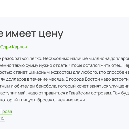
е имеет цену
Одри Карлан
м разобраться легко. Необходимо наличие миллиона долларо
енно такую сумму нужно отдать, чтобы остался жить отец. Ге
остью станет шикарным экскортом для любого, кто способен
сяч долларов в течение месяца. В городе Бостон надо встрет
тным любителем бейсбола, который хочет заняться улучшен
наступит май, надо отправиться к Гавайским островам. Там бу
 который танцует, бросая огненные ножи.
Проза
15