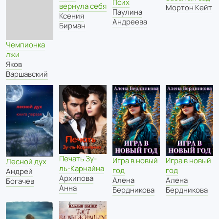
Псих
вернула себя
Мортон Кейт
Паулина
Ксения
Андреева
Бирман
Чемпионка
лжи
Яков
Варшавский
Печать Зу-
Игра в новый
Игра в новый
Лесной дух
ль-Карнайна
год
год
Андрей
Архипова
Алена
Алена
Богачев
Анна
Бердникова
Бердникова