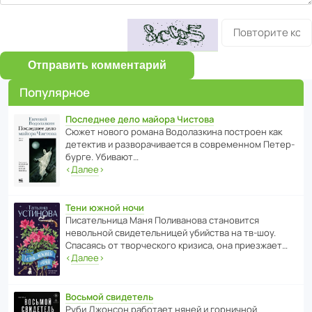
Отправить комментарий
Популярное
Последнее дело майора Чистова
Сюжет нового романа Водо­ла­з­кина пост­роен как
дете­ктив и разво­ра­чи­ва­ется в совре­менном Пете­р­
бурге. Убивают…
‹
Далее
›
Тени южной ночи
Писа­тель­ница Маня Поли­ва­нова стано­вится
невольной свиде­тель­ницей убийства на тв-шоу.
Спасаясь от твор­че­с­кого кризиса, она приезжает…
‹
Далее
›
Восьмой свидетель
Руби Джонсон рабо­тает няней и горни­чной