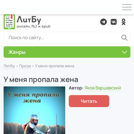
Жанры
ЛитБу
›
Проза
› У меня пропала жена
У меня пропала жена
Автор:
Яков Варшавский
Читать