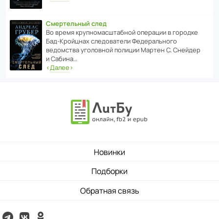
Смертельный след
Во время круп­но­мас­ш­та­бной операции в городке
Бад‑Крой­цнах следо­ва­тели Феде­раль­ного
ведомства уголо­вной полиции Мартен С. Снейдер
и Сабина…
‹
Далее
›
Новинки
Подборки
Обратная связь