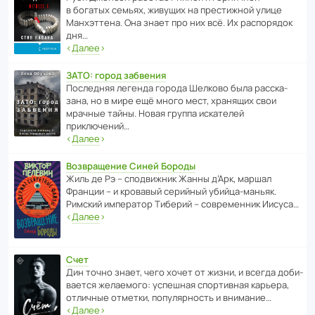
в богатых семьях, живущих на прес­ти­жной улице
Манх­эт­тена. Она знает про них всё. Их распо­рядок
дня…
‹
Далее
›
ЗАТО: город забвения
После­дняя легенда города Шелково была расска­
зана, но в мире ещё много мест, хранящих свои
мрачные тайны. Новая группа иска­телей
приключений…
‹
Далее
›
Возвращение Синей Бороды
Жиль де Рэ – спод­ви­жник Жанны д’Арк, маршал
Франции – и кровавый серийный убийца-маньяк.
Римский импе­ратор Тиберий – совре­менник Иисуса…
‹
Далее
›
Счет
Дин точно знает, чего хочет от жизни, и всегда доби­
ва­ется жела­е­мого: успе­шная спор­ти­вная карьера,
отли­чные отметки, попу­ля­р­ность и внимание…
‹
Далее
›