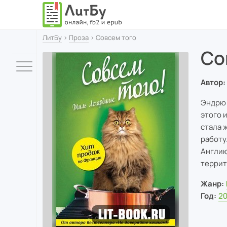
ЛитБу
›
Проза
› Совсем того
Со
Автор:
Эндрю 
этого 
стала 
работу
Англию
террит
Жанр:
Год:
20