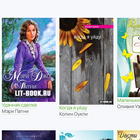
Маленьки
Удачная сделка
Оливия У
Когда я уйду
Мэри Патни
Колин Оукли