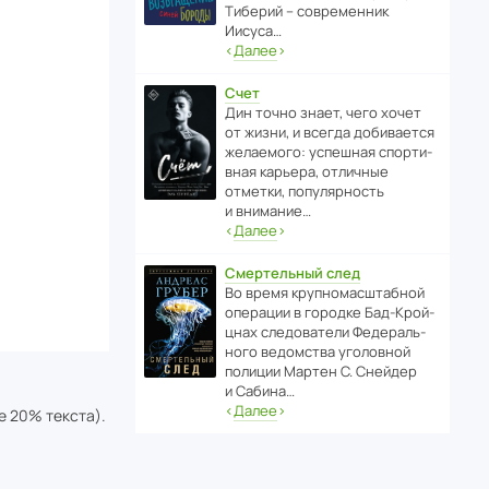
Тиберий – совре­менник
Иисуса…
‹
Далее
›
Счет
Дин точно знает, чего хочет
от жизни, и всегда доби­ва­ется
жела­е­мого: успе­шная спор­ти­
вная карьера, отли­чные
отметки, попу­ля­р­ность
и внимание…
‹
Далее
›
Смертельный след
Во время круп­но­мас­ш­та­бной
операции в городке Бад‑Крой­
цнах следо­ва­тели Феде­раль­
ного ведомства уголо­вной
полиции Мартен С. Снейдер
и Сабина…
‹
Далее
›
е 20% текста).