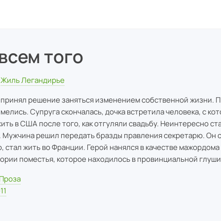
всем того
Жиль Легандирье
принял решение заняться изменением собственной жизни. 
имелись. Супруга скончалась, дочка встретила человека, с ко
жить в США после того, как отгуляли свадьбу. Неинтересно ст
. Мужчина решил передать бразды правления секретарю. Он 
, стал жить во Франции. Герой нанялся в качестве мажордома
ории поместья, которое находилось в провинциальной глуши
Проза
11