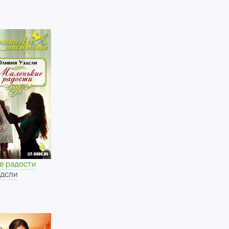
е радости
эдсли