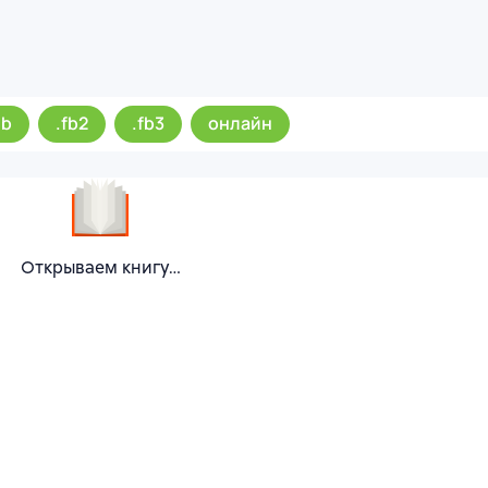
ub
.fb2
.fb3
онлайн