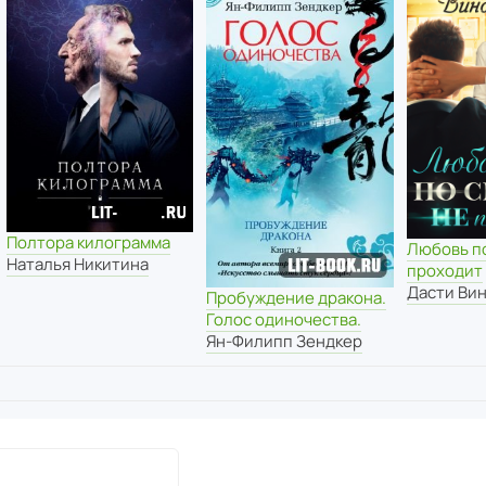
Полтора килограмма
Любовь п
Наталья Никитина
проходит
Дасти Ви
Пробуждение дракона.
Голос одиночества.
Ян-Филипп Зендкер