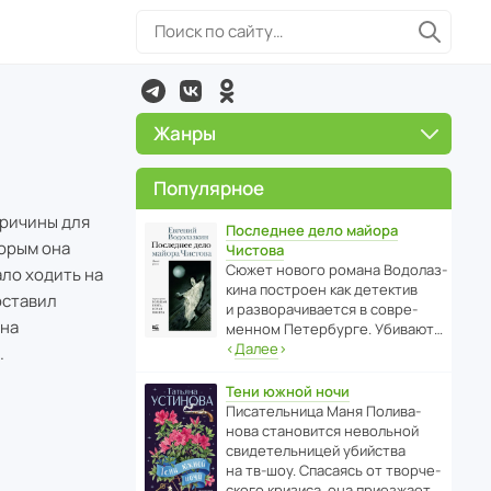
Жанры
Популярное
Причины для
Последнее дело майора
торым она
Чистова
Сюжет нового романа Водо­ла­з­
ало ходить на
кина пост­роен как дете­ктив
оставил
и разво­ра­чи­ва­ется в совре­
 на
менном Пете­р­бурге. Убивают…
‹
Далее
›
.
Тени южной ночи
Писа­тель­ница Маня Поли­ва­
нова стано­вится невольной
свиде­тель­ницей убийства
на тв-шоу. Спасаясь от твор­че­
с­кого кризиса, она приезжает…