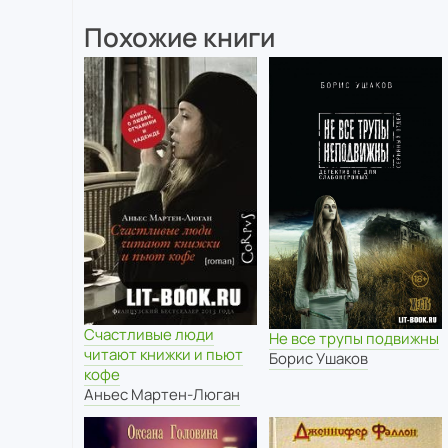
Похожие книги
Счастливые люди
Не все трупы подвижны
читают книжки и пьют
Борис Ушаков
кофе
Аньес Мартен-Люган