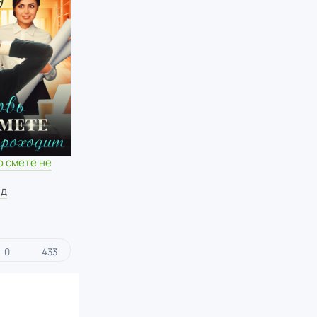
о смете не
нд
0
433