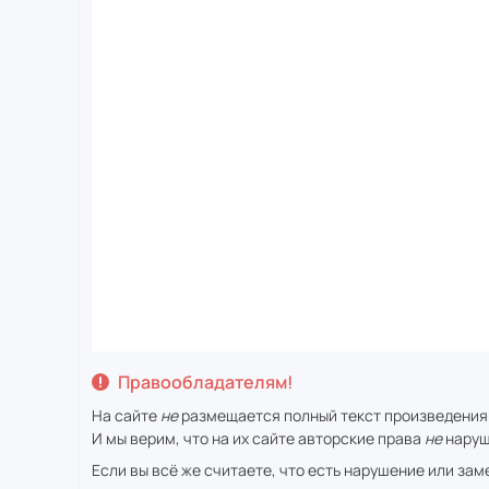
Правообладателям!
На сайте
не
размещается полный текст произведения
И мы верим, что на их сайте авторские права
не
наруш
Если вы всё же считаете, что есть нарушение или за