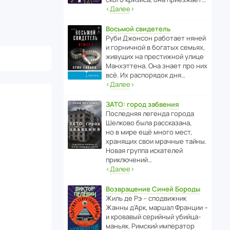
‹
Далее
›
Восьмой свидетель
Руби Джонсон рабо­тает няней
и горни­чной в богатых семьях,
живущих на прес­ти­жной улице
Манх­эт­тена. Она знает про них
всё. Их распо­рядок дня…
‹
Далее
›
ЗАТО: город забвения
После­дняя легенда города
Шелково была расска­зана,
но в мире ещё много мест,
хранящих свои мрачные тайны.
Новая группа иска­телей
приключений…
‹
Далее
›
Возвращение Синей Бороды
Жиль де Рэ – спод­ви­жник
Жанны д’Арк, маршал Франции –
и кровавый серийный убийца-
маньяк. Римский импе­ратор