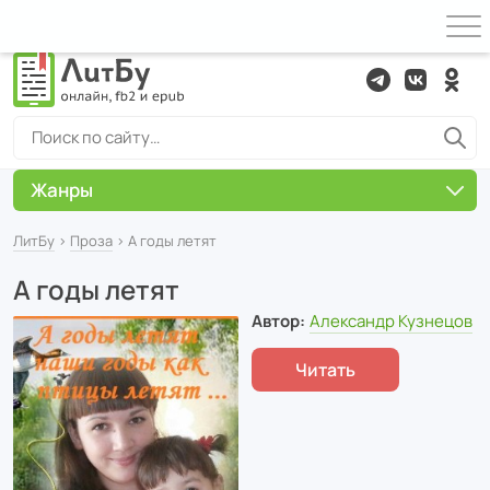
Жанры
ЛитБу
›
Проза
› А годы летят
А годы летят
Автор:
Александр Кузнецов
Читать