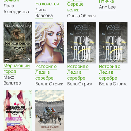
Птичка
Но хочется
Сердце
Лала
Ann Lee
Лина
волка
Ахвердиева
Власова
Ольга Обская
Мерцающий
История о
История о
История о
город
Леди в
Леди в
Леди в
Макс
серебре
серебре
серебре.
Вальтер
Бела Стриж
Белла Стриж
Белла Стриж