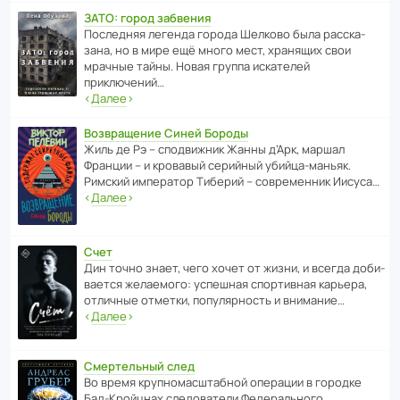
ЗАТО: город забвения
После­дняя легенда города Шелково была расска­
зана, но в мире ещё много мест, хранящих свои
мрачные тайны. Новая группа иска­телей
приключений…
‹
Далее
›
Возвращение Синей Бороды
Жиль де Рэ – спод­ви­жник Жанны д’Арк, маршал
Франции – и кровавый серийный убийца-маньяк.
Римский импе­ратор Тиберий – совре­менник Иисуса…
‹
Далее
›
Счет
Дин точно знает, чего хочет от жизни, и всегда доби­
ва­ется жела­е­мого: успе­шная спор­ти­вная карьера,
отли­чные отметки, попу­ля­р­ность и внимание…
‹
Далее
›
Смертельный след
Во время круп­но­мас­ш­та­бной операции в городке
Бад‑Крой­цнах следо­ва­тели Феде­раль­ного