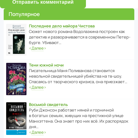
Отправить комментарий
Популярное
Последнее дело майора Чистова
Сюжет нового романа Водо­ла­з­кина пост­роен как
дете­ктив и разво­ра­чи­ва­ется в совре­менном Пете­р­
бурге. Убивают…
‹
Далее
›
Тени южной ночи
Писа­тель­ница Маня Поли­ва­нова стано­вится
невольной свиде­тель­ницей убийства на тв-шоу.
Спасаясь от твор­че­с­кого кризиса, она приезжает…
‹
Далее
›
Восьмой свидетель
Руби Джонсон рабо­тает няней и горни­чной
в богатых семьях, живущих на прес­ти­жной улице
Манх­эт­тена. Она знает про них всё. Их распо­рядок
дня…
‹
Далее
›