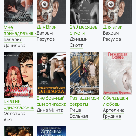
Для Визит
240 месяцев
Для визит
Мне
Бахрам
спустя
Бахрам
принадлежишь
Расулов
Джимми
Расулов
Валерия
Скотт
Данилова
Разгадай мои
Вне брачный
Сбежавшая
Бывший
секреты
сын олигарха
любовь
одноклассник
Риша
Дина Минта
Артелина
Федотова
Вольная
Грудина
Ася