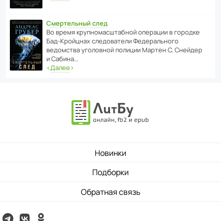
Смертельный след
Во время круп­но­мас­ш­та­бной операции в городке
Бад‑Крой­цнах следо­ва­тели Феде­раль­ного
ведомства уголо­вной полиции Мартен С. Снейдер
и Сабина…
‹
Далее
›
Новинки
Подборки
Обратная связь