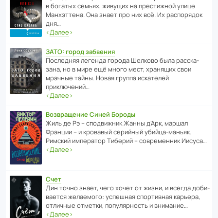
в богатых семьях, живущих на прес­ти­жной улице
Манх­эт­тена. Она знает про них всё. Их распо­рядок
дня…
‹
Далее
›
ЗАТО: город забвения
После­дняя легенда города Шелково была расска­
зана, но в мире ещё много мест, хранящих свои
мрачные тайны. Новая группа иска­телей
приключений…
‹
Далее
›
Возвращение Синей Бороды
Жиль де Рэ – спод­ви­жник Жанны д’Арк, маршал
Франции – и кровавый серийный убийца-маньяк.
Римский импе­ратор Тиберий – совре­менник Иисуса…
‹
Далее
›
Счет
Дин точно знает, чего хочет от жизни, и всегда доби­
ва­ется жела­е­мого: успе­шная спор­ти­вная карьера,
отли­чные отметки, попу­ля­р­ность и внимание…
‹
Далее
›