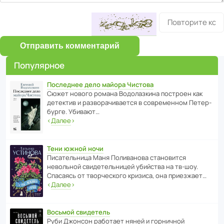
Отправить комментарий
Популярное
Последнее дело майора Чистова
Сюжет нового романа Водо­ла­з­кина пост­роен как
дете­ктив и разво­ра­чи­ва­ется в совре­менном Пете­р­
бурге. Убивают…
‹
Далее
›
Тени южной ночи
Писа­тель­ница Маня Поли­ва­нова стано­вится
невольной свиде­тель­ницей убийства на тв-шоу.
Спасаясь от твор­че­с­кого кризиса, она приезжает…
‹
Далее
›
Восьмой свидетель
Руби Джонсон рабо­тает няней и горни­чной