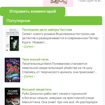
Отправить комментарий
Популярное
Последнее дело майора Чистова
Сюжет нового романа Водо­ла­з­кина пост­роен как
дете­ктив и разво­ра­чи­ва­ется в совре­менном Пете­р­
бурге. Убивают…
‹
Далее
›
Тени южной ночи
Писа­тель­ница Маня Поли­ва­нова стано­вится
невольной свиде­тель­ницей убийства на тв-шоу.
Спасаясь от твор­че­с­кого кризиса, она приезжает…
‹
Далее
›
Восьмой свидетель
Руби Джонсон рабо­тает няней и горни­чной
в богатых семьях, живущих на прес­ти­жной улице
Манх­эт­тена. Она знает про них всё. Их распо­рядок