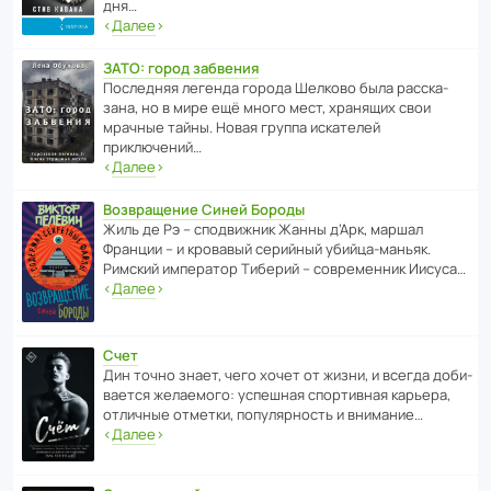
дня…
‹
Далее
›
ЗАТО: город забвения
После­дняя легенда города Шелково была расска­
зана, но в мире ещё много мест, хранящих свои
мрачные тайны. Новая группа иска­телей
приключений…
‹
Далее
›
Возвращение Синей Бороды
Жиль де Рэ – спод­ви­жник Жанны д’Арк, маршал
Франции – и кровавый серийный убийца-маньяк.
Римский импе­ратор Тиберий – совре­менник Иисуса…
‹
Далее
›
Счет
Дин точно знает, чего хочет от жизни, и всегда доби­
ва­ется жела­е­мого: успе­шная спор­ти­вная карьера,
отли­чные отметки, попу­ля­р­ность и внимание…
‹
Далее
›