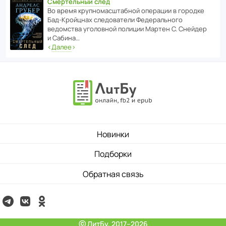
Смертельный след
Во время круп­но­мас­ш­та­бной операции в городке
Бад‑Крой­цнах следо­ва­тели Феде­раль­ного
ведомства уголо­вной полиции Мартен С. Снейдер
и Сабина…
‹
Далее
›
Новинки
Подборки
Обратная связь
ⓒ ЛитБу, 2017–2026