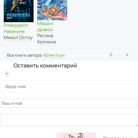
Маша и
Ривердейл.
дракон
Накануне
Регина
Микол Остоу
Колчина
0
4
Все книги автора:
Юлия Узун
Оставить комментарий