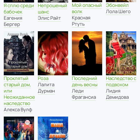
Мой опасный
Эбонвейл
Я сплю среди
Непрошеный
волк
Лола Шего
бабочек
шанс
Красная
Еагения
Элис Райт
Ртуть
Бергер
Проклятый
Роза
Последний
Наследство с
старый дом,
Лалита
день весны
подвохом
или
Дурман
Леди
Лидия
Неожиданное
Фрагансиа
Демидова
наследство
Алекса Вулф