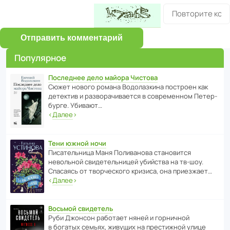
Отправить комментарий
Популярное
Последнее дело майора Чистова
Сюжет нового романа Водо­ла­з­кина пост­роен как
дете­ктив и разво­ра­чи­ва­ется в совре­менном Пете­р­
бурге. Убивают…
‹
Далее
›
Тени южной ночи
Писа­тель­ница Маня Поли­ва­нова стано­вится
невольной свиде­тель­ницей убийства на тв-шоу.
Спасаясь от твор­че­с­кого кризиса, она приезжает…
‹
Далее
›
Восьмой свидетель
Руби Джонсон рабо­тает няней и горни­чной
в богатых семьях, живущих на прес­ти­жной улице