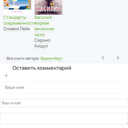
Стандарты
Василий -
современности
первая
Оливия Лейк
весенняя
муха
Серхио
Кищул
0
8
Все книги автора:
Вадим Март
Оставить комментарий