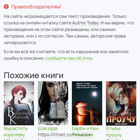
Правообладателям!
На сайте
не
размещается сам текст произведения. Только
ссылка на онлайн читалку сайта
Author.Today
. И мы верим, что
произведения на этом сайте размещены, или самими
авторами, или с их согласия. Тем самым, авторские права
не
нарушаются.
Если вы всё же считаете, что есть нарушение или заметили
ошибку в описании,
сообщите нам об этом
.
Похожие книги
Вырастить
Шахзаде
Барби и Кен.
Я тебя
королеву
https://litnet.com/ru/zoi-
Реальная
проучу