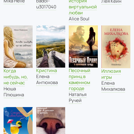
Mika Helle
badoi-
история
Лея Кейн
u3017040
виртуальной
любви
Alice Soul
Кристина
Песочный
Когда
Иллюзия
Елена
принц в
нибудь, но,
игры
Антюхова
каменном
не сейчас
Елена
городе
Нюша
Михалкова
Наталья
Плюшина
Ручей