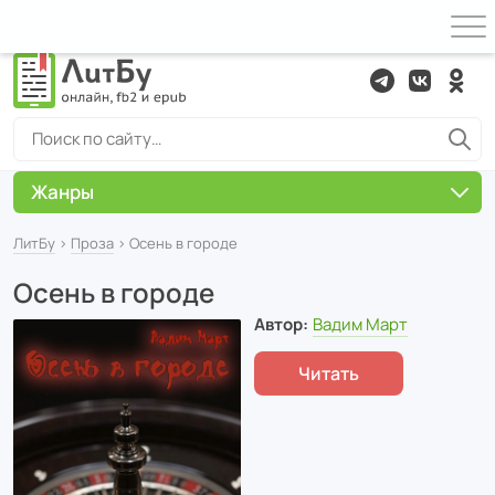
Жанры
ЛитБу
›
Проза
› Осень в городе
Осень в городе
Автор:
Вадим Март
Читать