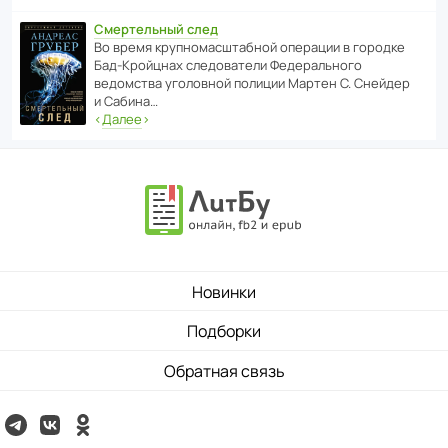
Смертельный след
Во время круп­но­мас­ш­та­бной операции в городке
Бад‑Крой­цнах следо­ва­тели Феде­раль­ного
ведомства уголо­вной полиции Мартен С. Снейдер
и Сабина…
‹
Далее
›
Новинки
Подборки
Обратная связь