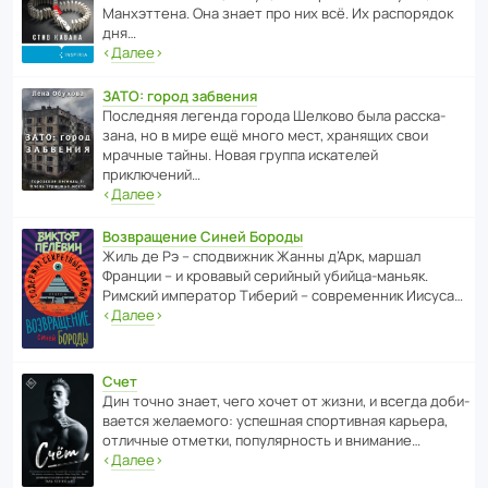
Манх­эт­тена. Она знает про них всё. Их распо­рядок
дня…
‹
Далее
›
ЗАТО: город забвения
После­дняя легенда города Шелково была расска­
зана, но в мире ещё много мест, хранящих свои
мрачные тайны. Новая группа иска­телей
приключений…
‹
Далее
›
Возвращение Синей Бороды
Жиль де Рэ – спод­ви­жник Жанны д’Арк, маршал
Франции – и кровавый серийный убийца-маньяк.
Римский импе­ратор Тиберий – совре­менник Иисуса…
‹
Далее
›
Счет
Дин точно знает, чего хочет от жизни, и всегда доби­
ва­ется жела­е­мого: успе­шная спор­ти­вная карьера,
отли­чные отметки, попу­ля­р­ность и внимание…
‹
Далее
›