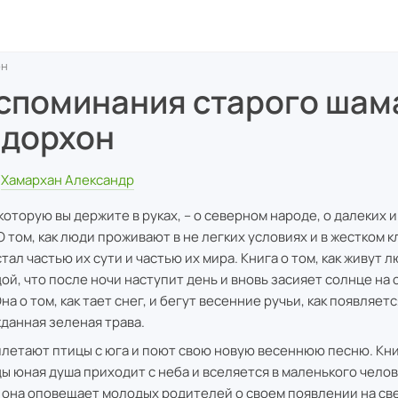
он
споминания старого шам
дорхон
Хамархан Александр
 которую вы держите в руках, – о северном народе, о далеких 
О том, как люди проживают в не легких условиях и в жестком к
стал частью их сути и частью их мира. Книга о том, как живут
ой, что после ночи наступит день и вновь засияет солнце на
на о том, как тает снег, и бегут весенние ручьи, как появляетс
данная зеленая трава.
илетают птицы с юга и поют свою новую весеннюю песню. Книг
ы юная душа приходит с неба и вселяется в маленького чело
 она оповещает молодых родителей о своем появлении на св