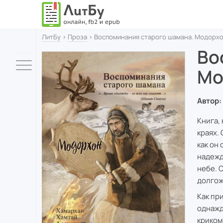
ЛитБу
›
Проза
› Воспоминания старого шамана. Модорх
Во
Мо
Автор:
Книга,
краях. 
как он 
надежд
небе. О
долгож
Как пр
однажд
криком