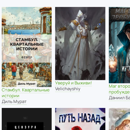
Уверуй и Выживи!
Маг втор
Velichayshiy
Стамбул. Квартальные
пробужде
истории
Даниил Б
Диль Мурат