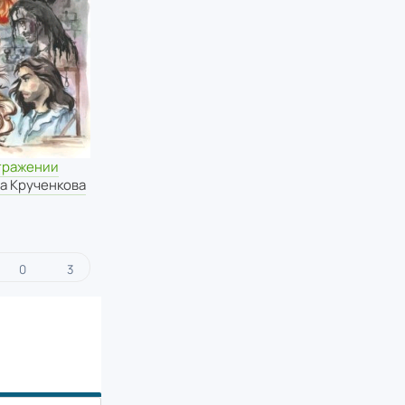
отражении
а Крученкова
0
3