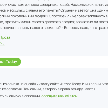
ью и счастьем жилище северных людей. Насколько сильна су
чка, насколько сильна его память? Ограничивается она одни
огими поколениями людей? Способен ли человек заглянуть в
е, прожить жизнь своего далекого предка; возможно ли пости
гающую границы нашего времени? – Вопросы находят отраже
Проза
025
hor.Today
лько ссылка на онлайн читалку сайта
Author.Today
. И мы верим, чт
с их согласия. Тем самым, авторские права
не
нарушаются.
метили ошибку в описании,
сообщите нам об этом
.