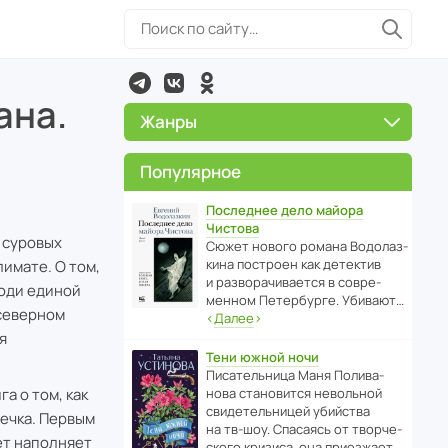
ана.
Жанры
Популярное
Последнее дело майора
Чистова
и суровых
Сюжет нового романа Водо­ла­з­
кина пост­роен как дете­ктив
лимате. О том,
и разво­ра­чи­ва­ется в совре­
 люди единой
менном Пете­р­бурге. Убивают…
 северном
‹
Далее
›
я
Тени южной ночи
Писа­тель­ница Маня Поли­ва­
а о том, как
нова стано­вится невольной
свиде­тель­ницей убийства
вечка. Первым
на тв-шоу. Спасаясь от твор­че­
ет наполняет
с­кого кризиса, она приезжает…