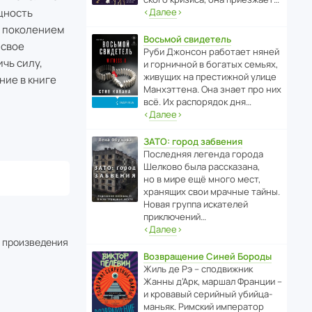
щность
‹
Далее
›
м поколением
Восьмой свидетель
 свое
Руби Джонсон рабо­тает няней
чь силу,
и горни­чной в богатых семьях,
живущих на прес­ти­жной улице
ние в книге
Манх­эт­тена. Она знает про них
всё. Их распо­рядок дня…
‹
Далее
›
ЗАТО: город забвения
После­дняя легенда города
Шелково была расска­зана,
но в мире ещё много мест,
хранящих свои мрачные тайны.
Новая группа иска­телей
приключений…
‹
Далее
›
о произведения
Возвращение Синей Бороды
Жиль де Рэ – спод­ви­жник
Жанны д’Арк, маршал Франции –
и кровавый серийный убийца-
маньяк. Римский импе­ратор