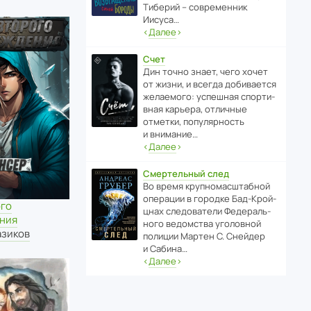
Тиберий – совре­менник
Иисуса…
‹
Далее
›
Счет
Дин точно знает, чего хочет
от жизни, и всегда доби­ва­ется
жела­е­мого: успе­шная спор­ти­
вная карьера, отли­чные
отметки, попу­ля­р­ность
и внимание…
‹
Далее
›
Смертельный след
Во время круп­но­мас­ш­та­бной
операции в городке Бад‑Крой­
ого
цнах следо­ва­тели Феде­раль­
ния
ного ведомства уголо­вной
азиков
полиции Мартен С. Снейдер
и Сабина…
‹
Далее
›