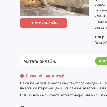
радост
челове
или мн
прошло
раздви
Жанр:
Год:
2
Читать онлайн
Aut
Правообладателям!
На сайте
не
размещается сам текст произведения. То
на этом сайте размещены, или самими авторами, или 
Если вы всё же считаете, что есть нарушение или за