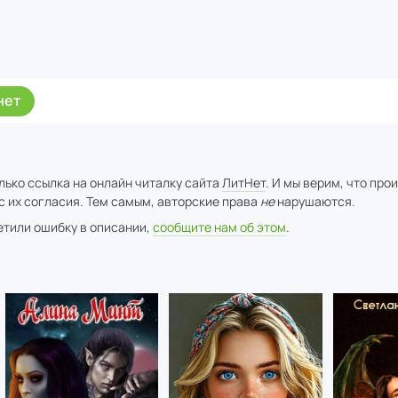
нет
лько ссылка на онлайн читалку сайта
ЛитНет
. И мы верим, что про
с их согласия. Тем самым, авторские права
не
нарушаются.
метили ошибку в описании,
сообщите нам об этом
.