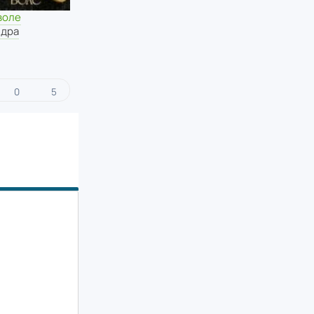
воле
ндра
0
5