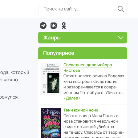
Жанры
Популярное
Последнее дело майора
Чистова
рода, который
Сюжет нового романа Водо­ла­з­
го можно
кина пост­роен как дете­ктив
и разво­ра­чи­ва­ется в совре­
менном Пете­р­бурге. Убивают…
ронулся.
‹
Далее
›
Тени южной ночи
Писа­тель­ница Маня Поли­ва­
нова стано­вится невольной
свиде­тель­ницей убийства
на тв-шоу. Спасаясь от твор­че­
с­кого кризиса, она приезжает…