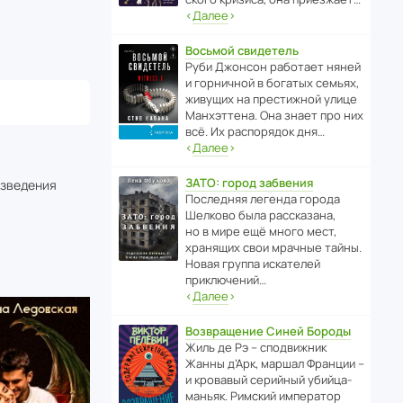
‹
Далее
›
Восьмой свидетель
Руби Джонсон рабо­тает няней
и горни­чной в богатых семьях,
живущих на прес­ти­жной улице
Манх­эт­тена. Она знает про них
всё. Их распо­рядок дня…
‹
Далее
›
ЗАТО: город забвения
изведения
После­дняя легенда города
Шелково была расска­зана,
но в мире ещё много мест,
хранящих свои мрачные тайны.
Новая группа иска­телей
приключений…
‹
Далее
›
Возвращение Синей Бороды
Жиль де Рэ – спод­ви­жник
Жанны д’Арк, маршал Франции –
и кровавый серийный убийца-
маньяк. Римский импе­ратор