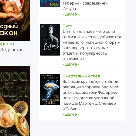
Тиберий – совре­менник
Иисуса…
‹
Далее
›
Счет
Дин точно знает, чего хочет
от жизни, и всегда доби­ва­ется
жела­е­мого: успе­шная спор­ти­
дракон
вная карьера, отли­чные
 Ледовская
отметки, попу­ля­р­ность
и внимание…
‹
Далее
›
Смертельный след
Во время круп­но­мас­ш­та­бной
операции в городке Бад‑Крой­
цнах следо­ва­тели Феде­раль­
ного ведомства уголо­вной
полиции Мартен С. Снейдер
и Сабина…
‹
Далее
›