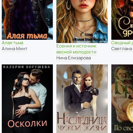
Алая тьма
Сводный 
Есения и источник
Алина Минт
Светлана
весной молодости
Нина Елизарова