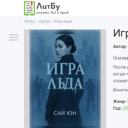
ЛитБу
›
Проза
› Игра льда
Иг
Автор:
Она ве
После 
когда-т
сломат
Влияте
Жанр:
Год:
2