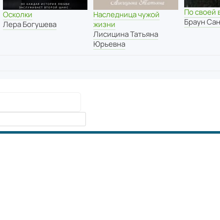
По своей 
Наследница чужой
Осколки
Браун Са
жизни
Лера Богушева
Лисицина Татьяна
Юрьевна