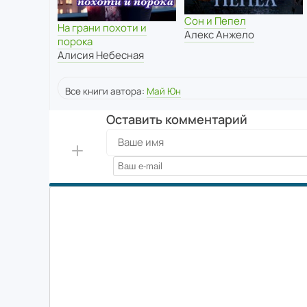
Сон и Пепел
На грани похоти и
Алекс Анжело
порока
Алисия Небесная
Все книги автора:
Май Юн
Оставить комментарий