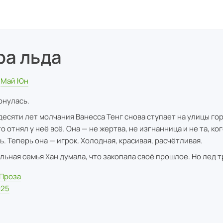
ра льда
Май Юн
рнулась.
десяти лет молчания Ванесса Тенг снова ступает на улицы го
о отнял у неё всё. Она — не жертва, не изгнанница и не та, ко
ь. Теперь она — игрок. Холодная, красивая, расчётливая.
льная семья Хан думала, что закопала своё прошлое. Но лед т
Проза
025