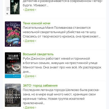
дете­ктив и разво­ра­чи­ва­ется в совре­менном Пете­р­
бурге. Убивают…
‹
Далее
›
Тени южной ночи
Писа­тель­ница Маня Поли­ва­нова стано­вится
невольной свиде­тель­ницей убийства на тв-шоу.
Спасаясь от твор­че­с­кого кризиса, она приезжает…
‹
Далее
›
Восьмой свидетель
Руби Джонсон рабо­тает няней и горни­чной
в богатых семьях, живущих на прес­ти­жной улице
Манх­эт­тена. Она знает про них всё. Их распо­рядок
дня…
‹
Далее
›
ЗАТО: город забвения
После­дняя легенда города Шелково была расска­
зана, но в мире ещё много мест, хранящих свои
мрачные тайны. Новая группа иска­телей
приключений…
‹
Далее
›