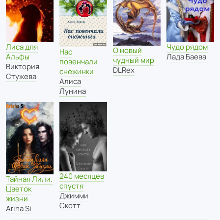
Лиса для
Чудо рядом
О новый
Нас
Альфы
Лада Баева
чудный мир
повенчали
Виктория
DLRex
снежинки
Стужева
Алиса
Лунина
240 месяцев
Тайная Лили.
спустя
Цветок
Джимми
жизни
Скотт
Ariha Si