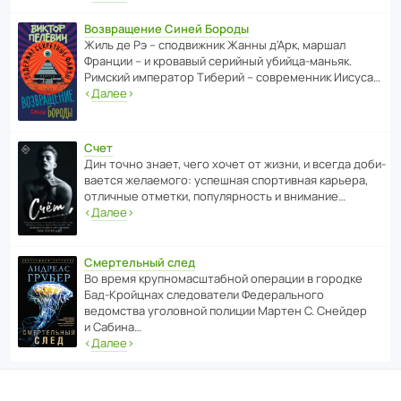
Возвращение Синей Бороды
Жиль де Рэ – спод­ви­жник Жанны д’Арк, маршал
Франции – и кровавый серийный убийца-маньяк.
Римский импе­ратор Тиберий – совре­менник Иисуса…
‹
Далее
›
Счет
Дин точно знает, чего хочет от жизни, и всегда доби­
ва­ется жела­е­мого: успе­шная спор­ти­вная карьера,
отли­чные отметки, попу­ля­р­ность и внимание…
‹
Далее
›
Смертельный след
Во время круп­но­мас­ш­та­бной операции в городке
Бад‑Крой­цнах следо­ва­тели Феде­раль­ного
ведомства уголо­вной полиции Мартен С. Снейдер
и Сабина…
‹
Далее
›