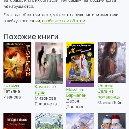
авторами, или с их согласия. Тем самым, авторские права
не
нарушаются.
Если вы всё же считаете, что есть нарушение или заметили
ошибку в описании,
сообщите нам об этом
.
Похожие книги
Тотемы
Оливия
Каменные
Мамаша
Татьяна
Селин и
души
Бармалей
Иванова
попаданцы
Мизонова
Дарья
Мария Лэйн
Елизавета
Донцова