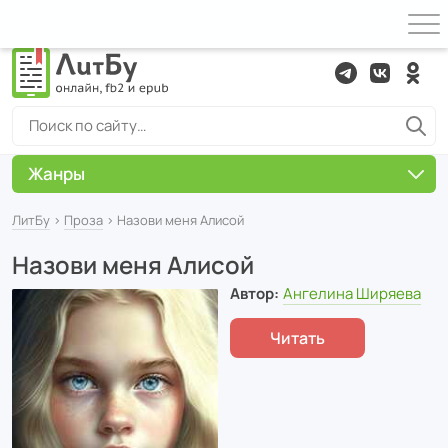
Жанры
ЛитБу
›
Проза
› Назови меня Алисой
Назови меня Алисой
Автор:
Ангелина Ширяева
Читать