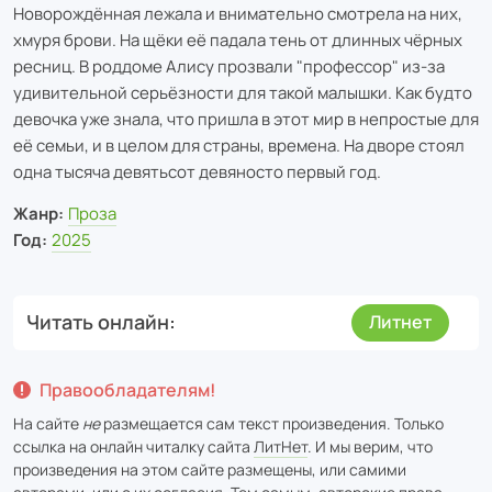
Новорождённая лежала и внимательно смотрела на них,
хмуря брови. На щёки её падала тень от длинных чёрных
ресниц. В роддоме Алису прозвали "профессор" из-за
удивительной серьёзности для такой малышки. Как будто
девочка уже знала, что пришла в этот мир в непростые для
её семьи, и в целом для страны, времена. На дворе стоял
одна тысяча девятьсот девяносто первый год.
Жанр:
Проза
Год:
2025
Читать онлайн
Литнет
Правообладателям!
На сайте
не
размещается сам текст произведения. Только
ссылка на онлайн читалку сайта
ЛитНет
. И мы верим, что
произведения на этом сайте размещены, или самими