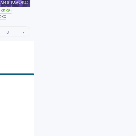
 ключ
окс
0
7