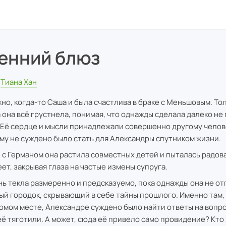
енний блюз
Тиана Хан
но, когда-то Саша и была счастлива в браке с Меньшовым. Тол
а она всё грустнела, понимая, что однажды сделала далеко н
 Её сердце и мысли принадлежали совершенно другому челове
му не суждено было стать для Александры спутником жизни.
 с Германом она растила совместных детей и пыталась радова
еет, закрывая глаза на частые измены супруга.
нь текла размеренно и предсказуемо, пока однажды она не от
ый городок, скрывающий в себе тайны прошлого. Именно там, 
омом месте, Александре суждено было найти ответы на вопр
её тяготили. А может, сюда её привело само провидение? Кто 