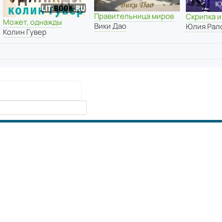
Правительница миров
Скрипка и
Может, однажды
Вики Дао
Юлия Рал
Колин Гувер