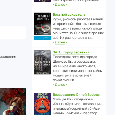
‹
Далее
›
Восьмой свидетель
Руби Джонсон рабо­тает няней
и горни­чной в богатых семьях,
живущих на прес­ти­жной улице
Манх­эт­тена. Она знает про них
всё. Их распо­рядок дня…
‹
Далее
›
ЗАТО: город забвения
изведения
После­дняя легенда города
Шелково была расска­зана,
но в мире ещё много мест,
хранящих свои мрачные тайны.
Новая группа иска­телей
приключений…
‹
Далее
›
Возвращение Синей Бороды
Жиль де Рэ – спод­ви­жник
Жанны д’Арк, маршал Франции –
и кровавый серийный убийца-
маньяк. Римский импе­ратор