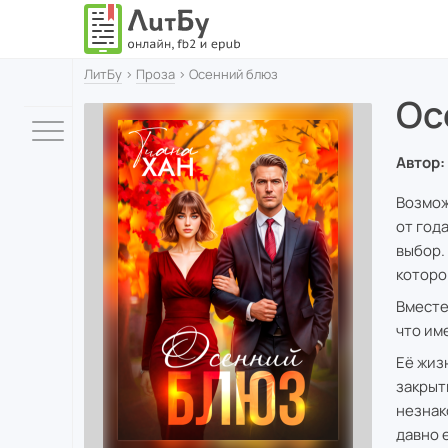
ЛитБу
›
Проза
› Осенний блюз
Ос
Автор:
Возмож
от год
выбор.
которо
Вместе
что им
Её жиз
закрыт
незнак
давно 