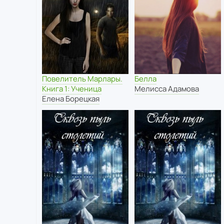
Повелитель Марлары.
Белла
Книга 1: Ученица
Мелисса Адамова
Елена Борецкая