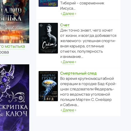
Тиберий – совре­менник
Иисуса…
‹
Далее
›
Счет
Дин точно знает, чего хочет
от жизни, и всегда доби­ва­ется
жела­е­мого: успе­шная спор­ти­
го мотылька
вная карьера, отли­чные
отметки, попу­ля­р­ность
рова
и внимание…
‹
Далее
›
Смертельный след
Во время круп­но­мас­ш­та­бной
операции в городке Бад‑Крой­
цнах следо­ва­тели Феде­раль­
ного ведомства уголо­вной
полиции Мартен С. Снейдер
и Сабина…
‹
Далее
›