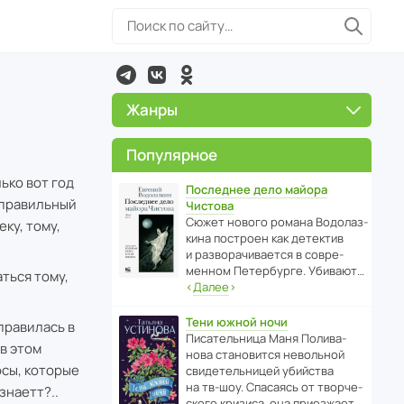
Жанры
Популярное
ько вот год
Последнее дело майора
е правильный
Чистова
Сюжет нового романа Водо­ла­з­
ку, тому,
кина пост­роен как дете­ктив
и разво­ра­чи­ва­ется в совре­
менном Пете­р­бурге. Убивают…
ться тому,
‹
Далее
›
Тени южной ночи
правилась в
Писа­тель­ница Маня Поли­ва­
в этом
нова стано­вится невольной
осы, которые
свиде­тель­ницей убийства
на тв-шоу. Спасаясь от твор­че­
знаетт?..
с­кого кризиса, она приезжает…