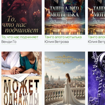
То, что нас подчиняет
Танго алого мотылька
Танго ало
Венди Го
Юлия Ветрова
Юлия Вет