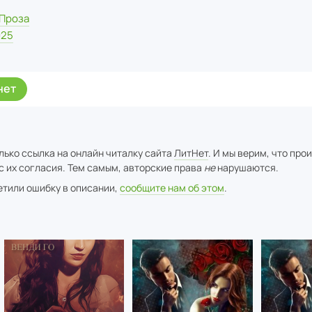
Проза
025
нет
лько ссылка на онлайн читалку сайта
ЛитНет
. И мы верим, что про
с их согласия. Тем самым, авторские права
не
нарушаются.
метили ошибку в описании,
сообщите нам об этом
.