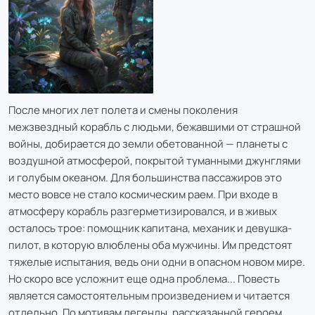
После многих лет полета и смены поколения
межзвездный корабль с людьми, бежавшими от страшной
войны, добирается до земли обетованной — планеты с
воздушной атмосферой, покрытой туманными джунглями
и голубым океаном. Для большинства пассажиров это
место вовсе не стало космическим раем. При входе в
атмосферу корабль разгерметизировался, и в живых
осталось трое: помощник капитана, механик и девушка-
пилот, в которую влюблены оба мужчины. Им предстоят
тяжелые испытания, ведь они одни в опасном новом мире.
Но скоро все усложнит еще одна проблема... Повесть
является самостоятельным произведением и читается
отдельно. По мотивам легенды, рассказанной героем