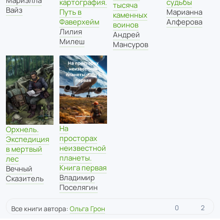
Мариэлла
картография.
судьбы
тысяча
Вайз
Путь в
Марианна
каменных
Фаверхейм
Алферова
воинов
Лилия
Андрей
Милеш
Мансуров
На
Орхнель.
просторах
Экспедиция
неизвестной
в мертвый
планеты.
лес
Книга первая
Вечный
Владимир
Сказитель
Поселягин
0
2
Все книги автора:
Ольга Грон