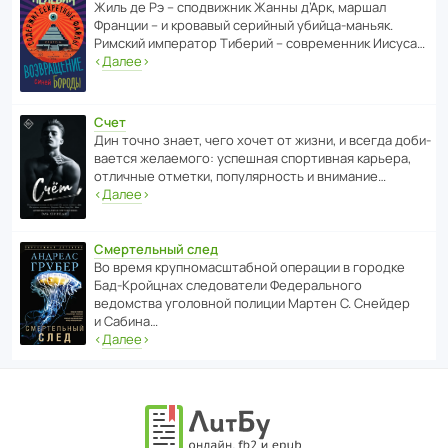
Жиль де Рэ – спод­ви­жник Жанны д’Арк, маршал
Франции – и кровавый серийный убийца-маньяк.
Римский импе­ратор Тиберий – совре­менник Иисуса…
‹
Далее
›
Счет
Дин точно знает, чего хочет от жизни, и всегда доби­
ва­ется жела­е­мого: успе­шная спор­ти­вная карьера,
отли­чные отметки, попу­ля­р­ность и внимание…
‹
Далее
›
Смертельный след
Во время круп­но­мас­ш­та­бной операции в городке
Бад‑Крой­цнах следо­ва­тели Феде­раль­ного
ведомства уголо­вной полиции Мартен С. Снейдер
и Сабина…
‹
Далее
›