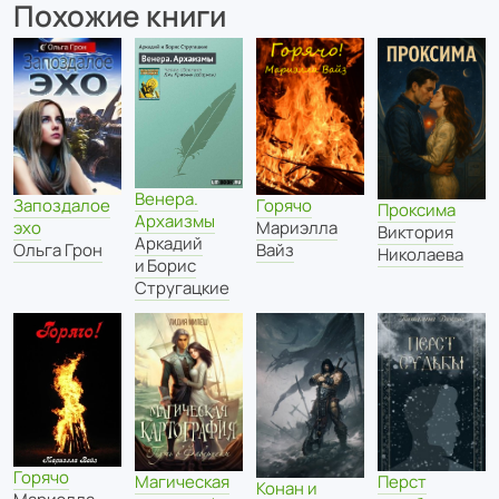
Похожие книги
Венера.
Запоздалое
Горячо
Проксима
Архаизмы
эхо
Мариэлла
Виктория
Аркадий
Ольга Грон
Вайз
Николаева
и Борис
Стругацкие
Горячо
Магическая
Перст
Конан и