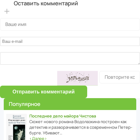
Оставить комментарий
Отправить комментарий
Популярное
Последнее дело майора Чистова
Сюжет нового романа Водо­ла­з­кина пост­роен как
дете­ктив и разво­ра­чи­ва­ется в совре­менном Пете­р­
бурге. Убивают…
‹
Далее
›