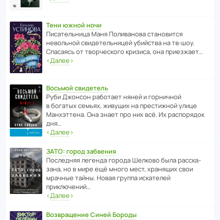
Тени южной ночи
Писа­тель­ница Маня Поли­ва­нова стано­вится
невольной свиде­тель­ницей убийства на тв-шоу.
Спасаясь от твор­че­с­кого кризиса, она приезжает…
‹
Далее
›
Восьмой свидетель
Руби Джонсон рабо­тает няней и горни­чной
в богатых семьях, живущих на прес­ти­жной улице
Манх­эт­тена. Она знает про них всё. Их распо­рядок
дня…
‹
Далее
›
ЗАТО: город забвения
После­дняя легенда города Шелково была расска­
зана, но в мире ещё много мест, хранящих свои
мрачные тайны. Новая группа иска­телей
приключений…
‹
Далее
›
Возвращение Синей Бороды