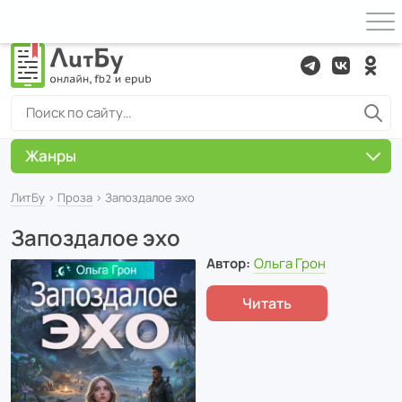
Жанры
ЛитБу
›
Проза
› Запоздалое эхо
Запоздалое эхо
Автор:
Ольга Грон
Читать