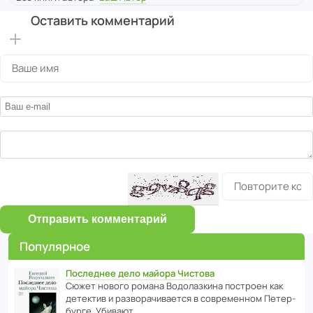
Оставить комментарий
Отправить комментарий
Популярное
Последнее дело майора Чистова
Сюжет нового романа Водо­ла­з­кина пост­роен как
дете­ктив и разво­ра­чи­ва­ется в совре­менном Пете­р­
бурге. Убивают…