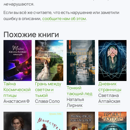
не
нарушаются.
Если вы всё же считаете, что есть нарушение или заметили
ошибку в описании,
сообщите нам об этом
.
Похожие книги
Грань между
Тайна
Дневник
Тонкий
светом и
Космической
странницы
тающий лед
тьмой
птицы
Светлана
Наталья
Слава Соло
Анастасия Ф
Алтайская
Лирник