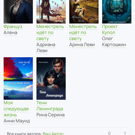
Менестрель
Француз
Менестрель
Проект
идёт по
Алена
идёт по
Купол
свету
свету
Олег
Адриана
Арина Леви
Картошкин
Леви
Моя
Тени
следующая
Ленинграда
жизнь
Рина Серина
Анни Маунд
0
1
Все книги автора:
Ваш Автор