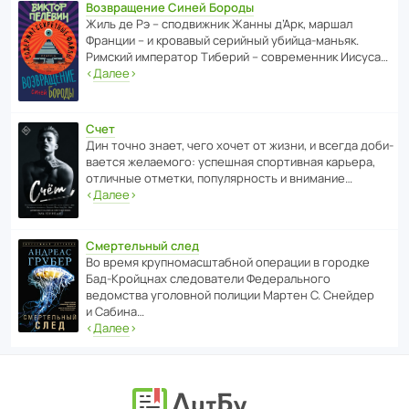
Возвращение Синей Бороды
Жиль де Рэ – спод­ви­жник Жанны д’Арк, маршал
Франции – и кровавый серийный убийца-маньяк.
Римский импе­ратор Тиберий – совре­менник Иисуса…
‹
Далее
›
Счет
Дин точно знает, чего хочет от жизни, и всегда доби­
ва­ется жела­е­мого: успе­шная спор­ти­вная карьера,
отли­чные отметки, попу­ля­р­ность и внимание…
‹
Далее
›
Смертельный след
Во время круп­но­мас­ш­та­бной операции в городке
Бад‑Крой­цнах следо­ва­тели Феде­раль­ного
ведомства уголо­вной полиции Мартен С. Снейдер
и Сабина…
‹
Далее
›