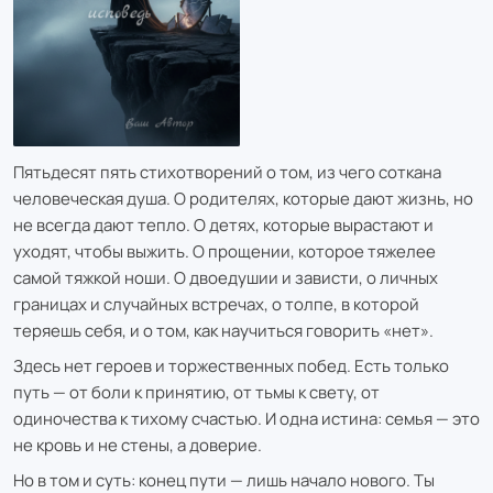
Пятьдесят пять стихотворений о том, из чего соткана
человеческая душа. О родителях, которые дают жизнь, но
не всегда дают тепло. О детях, которые вырастают и
уходят, чтобы выжить. О прощении, которое тяжелее
самой тяжкой ноши. О двоедушии и зависти, о личных
границах и случайных встречах, о толпе, в которой
теряешь себя, и о том, как научиться говорить «нет».
Здесь нет героев и торжественных побед. Есть только
путь — от боли к принятию, от тьмы к свету, от
одиночества к тихому счастью. И одна истина: семья — это
не кровь и не стены, а доверие.
Но в том и суть: конец пути — лишь начало нового. Ты