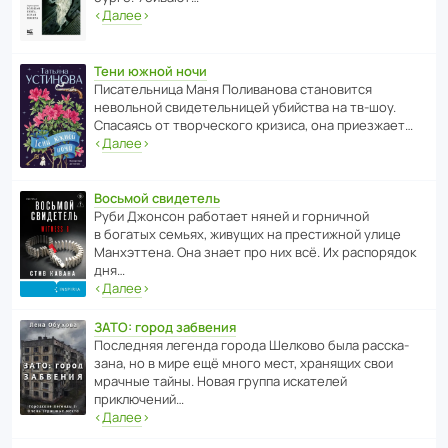
‹
Далее
›
Тени южной ночи
Писа­тель­ница Маня Поли­ва­нова стано­вится
невольной свиде­тель­ницей убийства на тв-шоу.
Спасаясь от твор­че­с­кого кризиса, она приезжает…
‹
Далее
›
Восьмой свидетель
Руби Джонсон рабо­тает няней и горни­чной
в богатых семьях, живущих на прес­ти­жной улице
Манх­эт­тена. Она знает про них всё. Их распо­рядок
дня…
‹
Далее
›
ЗАТО: город забвения
После­дняя легенда города Шелково была расска­
зана, но в мире ещё много мест, хранящих свои
мрачные тайны. Новая группа иска­телей
приключений…
‹
Далее
›