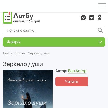
Жанры
ЛитБу
›
Проза
› Зеркало души
Зеркало души
Автор:
Ваш Автор
Читать