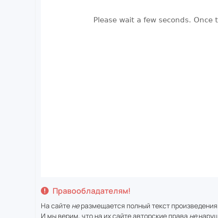
Правообладателям!
На сайте
не
размещается полный текст произведения
И мы верим, что на их сайте авторские права
не
наруш