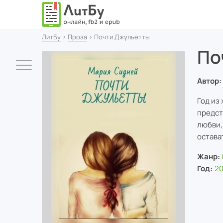
ЛитБу
›
Проза
› Почти Джульетты
По
Автор:
Год из
предст
любви,
остава
Жанр:
Год:
20