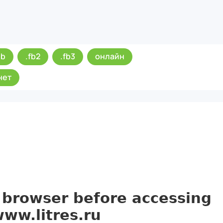
ub
.fb2
.fb3
онлайн
нет