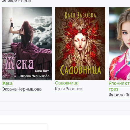
Фликей Елена
Садовница
Жека
Япония ст
Катя Зазовка
Оксана Чернышова
грез
Фарида Я