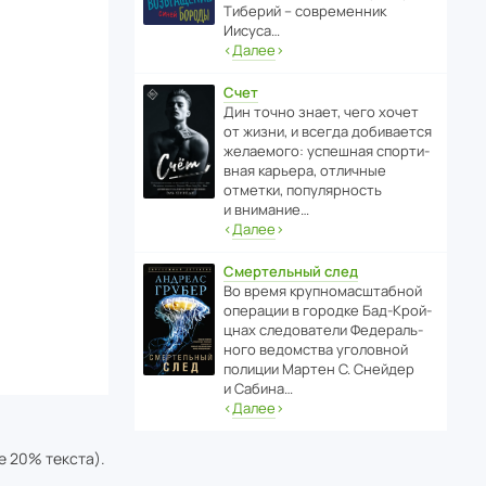
Тиберий – совре­менник
Иисуса…
‹
Далее
›
Счет
Дин точно знает, чего хочет
от жизни, и всегда доби­ва­ется
жела­е­мого: успе­шная спор­ти­
вная карьера, отли­чные
отметки, попу­ля­р­ность
и внимание…
‹
Далее
›
Смертельный след
Во время круп­но­мас­ш­та­бной
операции в городке Бад‑Крой­
цнах следо­ва­тели Феде­раль­
ного ведомства уголо­вной
полиции Мартен С. Снейдер
и Сабина…
‹
Далее
›
е 20% текста).