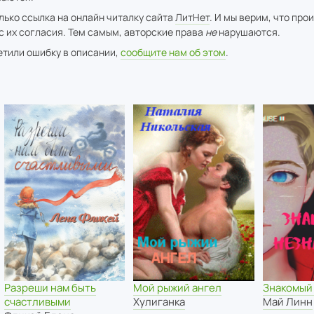
лько ссылка на онлайн читалку сайта
ЛитНет
. И мы верим, что про
с их согласия. Тем самым, авторские права
не
нарушаются.
метили ошибку в описании,
сообщите нам об этом
.
Разреши нам быть
Мой рыжий ангел
Знакомый
счастливыми
Хулиганка
Май Линн