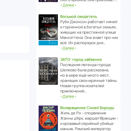
‹
Далее
›
Восьмой свидетель
Руби Джонсон рабо­тает няней
и горни­чной в богатых семьях,
живущих на прес­ти­жной улице
Манх­эт­тена. Она знает про них
всё. Их распо­рядок дня…
‹
Далее
›
ЗАТО: город забвения
После­дняя легенда города
Шелково была расска­зана,
но в мире ещё много мест,
хранящих свои мрачные тайны.
Новая группа иска­телей
приключений…
‹
Далее
›
Возвращение Синей Бороды
Жиль де Рэ – спод­ви­жник
Жанны д’Арк, маршал Франции –
и кровавый серийный убийца-
маньяк. Римский импе­ратор