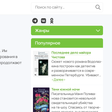
Жанры
Популярное
. Им
Последнее дело майора
рования в
Чистова
Сюжет нового романа Водо­ла­з­
 продолжают
кина пост­роен как дете­ктив
и разво­ра­чи­ва­ется в совре­
менном Пете­р­бурге. Убивают…
‹
Далее
›
Тени южной ночи
Писа­тель­ница Маня Поли­ва­
нова стано­вится невольной
свиде­тель­ницей убийства
на тв-шоу. Спасаясь от твор­че­
с­кого кризиса, она приезжает…