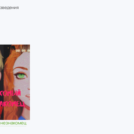
изведения
 незнакомец