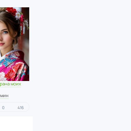
рана моих
смин
0
416