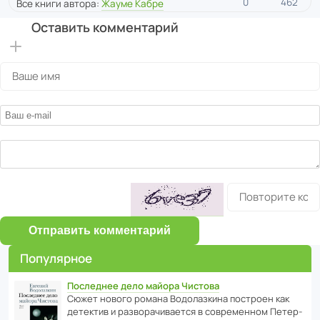
0
462
Все книги автора:
Жауме Кабре
Оставить комментарий
Отправить комментарий
Популярное
Последнее дело майора Чистова
Сюжет нового романа Водо­ла­з­кина пост­роен как
дете­ктив и разво­ра­чи­ва­ется в совре­менном Пете­р­