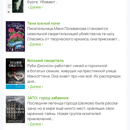
бурге. Убивают…
‹
Далее
›
Тени южной ночи
Писа­тель­ница Маня Поли­ва­нова стано­вится
невольной свиде­тель­ницей убийства на тв-шоу.
Спасаясь от твор­че­с­кого кризиса, она приезжает…
‹
Далее
›
Восьмой свидетель
Руби Джонсон рабо­тает няней и горни­чной
в богатых семьях, живущих на прес­ти­жной улице
Манх­эт­тена. Она знает про них всё. Их распо­рядок
дня…
‹
Далее
›
ЗАТО: город забвения
После­дняя легенда города Шелково была расска­
зана, но в мире ещё много мест, хранящих свои
мрачные тайны. Новая группа иска­телей
приключений…
‹
Далее
›