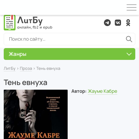
Жанры
ЛитБу
›
Проза
› Тень евнуха
Тень евнуха
Автор:
Жауме Кабре