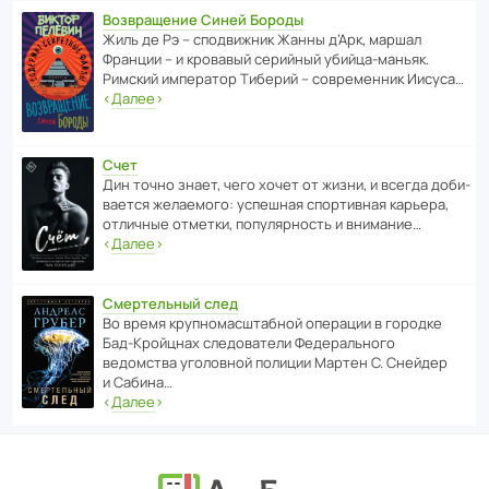
Возвращение Синей Бороды
Жиль де Рэ – спод­ви­жник Жанны д’Арк, маршал
Франции – и кровавый серийный убийца-маньяк.
Римский импе­ратор Тиберий – совре­менник Иисуса…
‹
Далее
›
Счет
Дин точно знает, чего хочет от жизни, и всегда доби­
ва­ется жела­е­мого: успе­шная спор­ти­вная карьера,
отли­чные отметки, попу­ля­р­ность и внимание…
‹
Далее
›
Смертельный след
Во время круп­но­мас­ш­та­бной операции в городке
Бад‑Крой­цнах следо­ва­тели Феде­раль­ного
ведомства уголо­вной полиции Мартен С. Снейдер
и Сабина…
‹
Далее
›