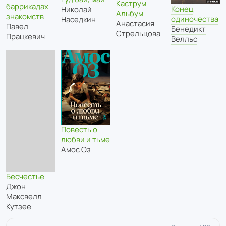
Каструм
баррикадах
Конец
Николай
Альбум
знакомств
одиночества
Наседкин
Анастасия
Павел
Бенедикт
Стрельцова
Працкевич
Велльс
Повесть о
любви и тьме
Амос Оз
Бесчестье
Джон
Максвелл
Кутзее