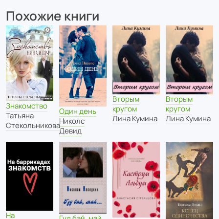
Похожие книги
Вторым
Вторым
Знакомство
кругом
кругом
Один день
Татьяна
Лина Кумина
Лина Кумина
Николс
Стекольникова
Девид
На
Гуд бай, май