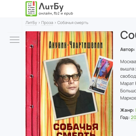
ЛитБу
›
Проза
› Собачья смерть
Со
Автор:
Москва
вышла 
свобод
Марат 
Большо
Марков
Жанр:
Год:
2