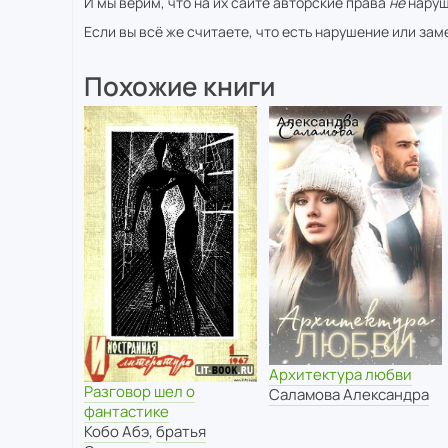
И мы верим, что на их сайте авторские права
не
наруш
Если вы всё же считаете, что есть нарушение или за
Похожие книги
Архитектура любви
Разговор шел о
Саламова Александра
фантастике
Кобо Абэ
,
братья