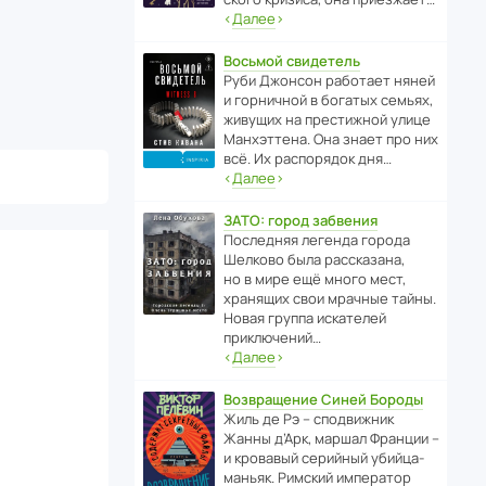
‹
Далее
›
Восьмой свидетель
Руби Джонсон рабо­тает няней
и горни­чной в богатых семьях,
живущих на прес­ти­жной улице
Манх­эт­тена. Она знает про них
всё. Их распо­рядок дня…
‹
Далее
›
ЗАТО: город забвения
После­дняя легенда города
Шелково была расска­зана,
но в мире ещё много мест,
хранящих свои мрачные тайны.
Новая группа иска­телей
приключений…
‹
Далее
›
Возвращение Синей Бороды
Жиль де Рэ – спод­ви­жник
Жанны д’Арк, маршал Франции –
и кровавый серийный убийца-
маньяк. Римский импе­ратор