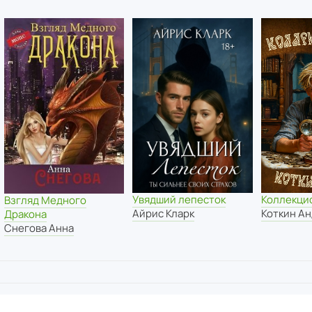
Увядший лепесток
Коллекци
Взгляд Медного
Айрис Кларк
Коткин А
Дракона
Снегова Анна