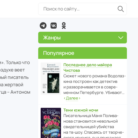
Жанры
Популярное
». Только что
Последнее дело майора
оздухе веет
Чистова
Сюжет нового романа Водо­ла­з­
ный писатель
кина пост­роен как дете­ктив
ала жертвой
и разво­ра­чи­ва­ется в совре­
тца – Антоном
менном Пете­р­бурге. Убивают…
‹
Далее
›
Тени южной ночи
Писа­тель­ница Маня Поли­ва­
нова стано­вится невольной
свиде­тель­ницей убийства
на тв-шоу. Спасаясь от твор­че­
с­кого кризиса, она приезжает…