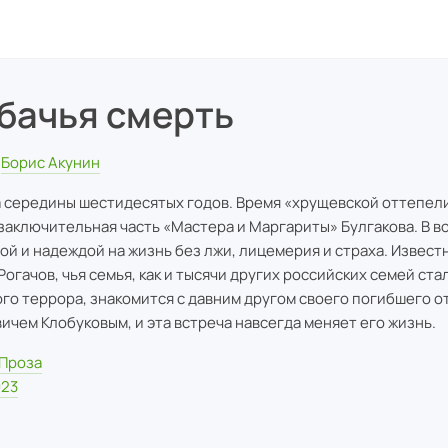
бачья смерть
Борис Акунин
 середины шестидесятых годов. Время «хрущевской оттепели
заключительная часть «Мастера и Маргариты» Булгакова. В в
ой и надеждой на жизнь без лжи, лицемерия и страха. Извест
Рогачов, чья семья, как и тысячи других российских семей ст
го террора, знакомится с давним другом своего погибшего о
ичем Клобуковым, и эта встреча навсегда меняет его жизнь.
Проза
023