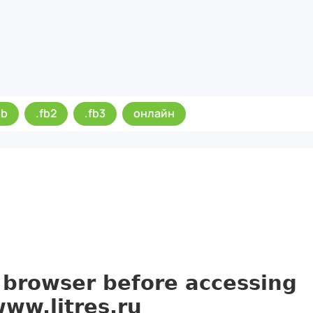
ub
.fb2
.fb3
онлайн