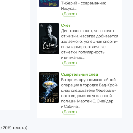
Тиберий – совре­менник
Иисуса…
‹
Далее
›
Счет
Дин точно знает, чего хочет
от жизни, и всегда доби­ва­ется
жела­е­мого: успе­шная спор­ти­
вная карьера, отли­чные
отметки, попу­ля­р­ность
и внимание…
‹
Далее
›
Смертельный след
Во время круп­но­мас­ш­та­бной
операции в городке Бад‑Крой­
цнах следо­ва­тели Феде­раль­
ного ведомства уголо­вной
полиции Мартен С. Снейдер
и Сабина…
‹
Далее
›
е 20% текста).