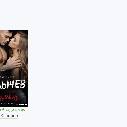
а бандитская
 Колычев