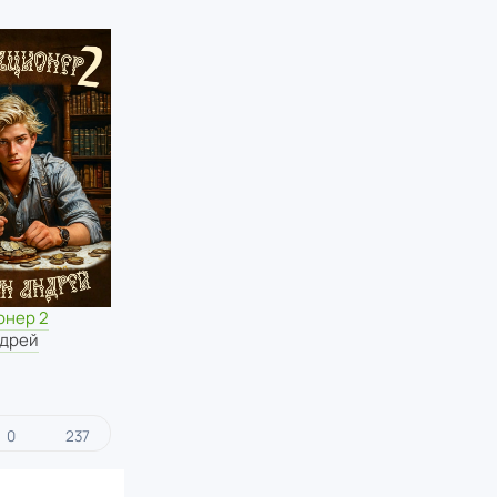
онер 2
ндрей
0
237