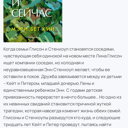
Когда семьи Глисон и Стенхоуп становятся соседями,
чувствующая себя одинокой на новом месте Лина Глисон
ищет компании соседки, но холодная и
неуравновешенная Энн Стенхоуп желает, чтобы ее
оставили в покое. Дружба завязывается между их детьми
– Кейт и Питером, младшей дочерью Лены и
единственным ребенком Энн. С годами детская
привязанность перерастет в нечто большее… Но одно из
их невинных свиданий становится причиной жуткой
трагедии, которая навсегда изменит жизнь обеих семей.
Глисоны и Стенхоупы разъедутся кто куда, и следующие
тридцать лет Кейт и Питер проведут, пытаясь найти