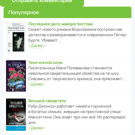
Отправить комментарий
Популярное
Последнее дело майора Чистова
Сюжет нового романа Водо­ла­з­кина пост­роен как
дете­ктив и разво­ра­чи­ва­ется в совре­менном Пете­р­
бурге. Убивают…
‹
Далее
›
Тени южной ночи
Писа­тель­ница Маня Поли­ва­нова стано­вится
невольной свиде­тель­ницей убийства на тв-шоу.
Спасаясь от твор­че­с­кого кризиса, она приезжает…
‹
Далее
›
Восьмой свидетель
Руби Джонсон рабо­тает няней и горни­чной
в богатых семьях, живущих на прес­ти­жной улице
Манх­эт­тена. Она знает про них всё. Их распо­рядок
дня…
‹
Далее
›