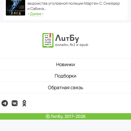
ведомства уголо­вной полиции Мартен С. Снейдер
и Сабина…
‹
Далее
›
Новинки
Подборки
Обратная связь
ⓒ ЛитБу, 2017–2026