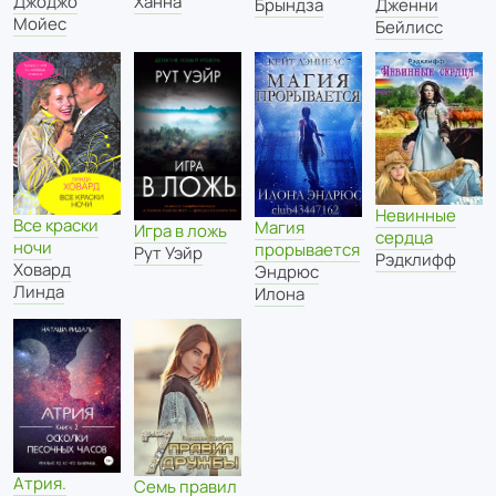
Джоджо
Ханна
Дженни
Брындза
Мойес
Бейлисс
Невинные
Все краски
Магия
Игра в ложь
сердца
ночи
прорывается
Рут Уэйр
Рэдклифф
Ховард
Эндрюс
Линда
Илона
Атрия.
Семь правил