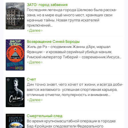
ЗАТО: город забвения
После­дняя легенда города Шелково была расска­
зана, но в мире ещё много мест, хранящих свои
мрачные тайны. Новая группа иска­телей
приключений…
‹
Далее
›
Возвращение Синей Бороды
Жиль де Рэ – спод­ви­жник Жанны д’Арк, маршал
Франции – и кровавый серийный убийца-маньяк.
Римский импе­ратор Тиберий – совре­менник Иисуса…
‹
Далее
›
Счет
Дин точно знает, чего хочет от жизни, и всегда доби­
ва­ется жела­е­мого: успе­шная спор­ти­вная карьера,
отли­чные отметки, попу­ля­р­ность и внимание…
‹
Далее
›
Смертельный след
Во время круп­но­мас­ш­та­бной операции в городке
Бад‑Крой­цнах следо­ва­тели Феде­раль­ного