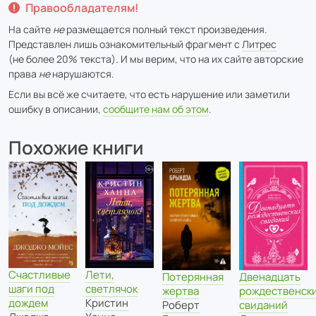
Правообладателям!
На сайте
не
размещается полный текст произведения.
Представлен лишь ознакомительный фрагмент с
Литрес
(не более 20% текста). И мы верим, что на их сайте авторские
права
не
нарушаются.
Если вы всё же считаете, что есть нарушение или заметили
ошибку в описании,
сообщите нам об этом
.
Похожие книги
Счастливые
Лети,
Двенадцать
Потерянная
шаги под
светлячок
рождественск
жертва
дождем
Кристин
свиданий
Роберт