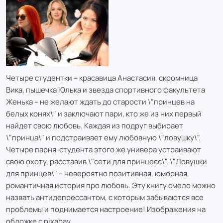
Четыре студентки – красавица Анастасия, скромница
Вика, пышечка Юлька и звезда спортивного факультета
Женька – не желают ждать до старости \"принцев на
белых конях\" и заключают пари, кто же из них первый
найдет свою любовь. Каждая из подруг выбирает
\"принца\" и подстраивает ему любовную \"ловушку\".
Четыре парня-студента этого же универа устраивают
свою охоту, расставив \"сети для принцесс\". \"Ловушки
для принцев\" – невероятно позитивная, юморная,
романтичная история про любовь. Эту книгу смело можно
назвать антидепрессантом, с которым забываются все
проблемы и поднимается настроение! Изображения на
обложке с pixabay.