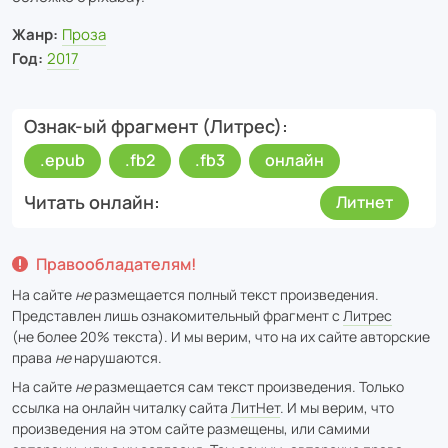
Жанр:
Проза
Год:
2017
Ознак-ый фрагмент (Литрес)
.epub
.fb2
.fb3
онлайн
Читать онлайн
Литнет
Правообладателям!
На сайте
не
размещается полный текст произведения.
Представлен лишь ознакомительный фрагмент с
Литрес
(не более 20% текста). И мы верим, что на их сайте авторские
права
не
нарушаются.
На сайте
не
размещается сам текст произведения. Только
ссылка на онлайн читалку сайта
ЛитНет
. И мы верим, что
произведения на этом сайте размещены, или самими