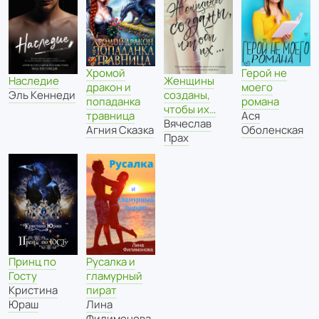
Хромой
Герой не
Наследие
Женщины
дракон и
моего
Эль Кеннеди
созданы,
попаданка
романа
чтобы их…
травница
Ася
Вячеслав
Агния Сказка
Оболенская
Прах
Принц по
Русалка и
Госту
гламурный
Кристина
пират
Юраш
Лина
Филимонова