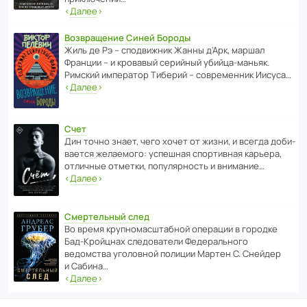
‹
Далее
›
Возвращение Синей Бороды
Жиль де Рэ – спод­ви­жник Жанны д’Арк, маршал
Франции – и кровавый серийный убийца-маньяк.
Римский импе­ратор Тиберий – совре­менник Иисуса…
‹
Далее
›
Счет
Дин точно знает, чего хочет от жизни, и всегда доби­
ва­ется жела­е­мого: успе­шная спор­ти­вная карьера,
отли­чные отметки, попу­ля­р­ность и внимание…
‹
Далее
›
Смертельный след
Во время круп­но­мас­ш­та­бной операции в городке
Бад‑Крой­цнах следо­ва­тели Феде­раль­ного
ведомства уголо­вной полиции Мартен С. Снейдер
и Сабина…
‹
Далее
›