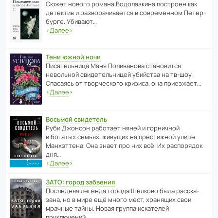
Сюжет нового романа Водо­ла­з­кина пост­роен как
дете­ктив и разво­ра­чи­ва­ется в совре­менном Пете­р­
бурге. Убивают…
‹
Далее
›
Тени южной ночи
Писа­тель­ница Маня Поли­ва­нова стано­вится
невольной свиде­тель­ницей убийства на тв-шоу.
Спасаясь от твор­че­с­кого кризиса, она приезжает…
‹
Далее
›
Восьмой свидетель
Руби Джонсон рабо­тает няней и горни­чной
в богатых семьях, живущих на прес­ти­жной улице
Манх­эт­тена. Она знает про них всё. Их распо­рядок
дня…
‹
Далее
›
ЗАТО: город забвения
После­дняя легенда города Шелково была расска­
зана, но в мире ещё много мест, хранящих свои
мрачные тайны. Новая группа иска­телей
приключений…