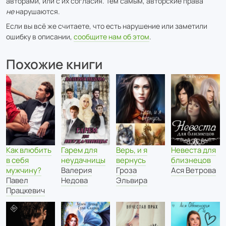
авторами, или с их согласия. Тем самым, авторские права
не
нарушаются.
Если вы всё же считаете, что есть нарушение или заметили
ошибку в описании,
сообщите нам об этом
.
Похожие книги
Как влюбить
Верь, и я
Гарем для
Невеста для
в себя
вернусь
неудачницы
близнецов
мужчину?
Гроза
Валерия
Ася Ветрова
Павел
Эльвира
Недова
Працкевич