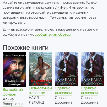
На сайте
не
размещается сам текст произведения. Только
ссылка на онлайн читалку сайта
ЛитНет
. И мы верим, что
произведения на этом сайте размещены, или самими
авторами, или с их согласия. Тем самым, авторские права
не
нарушаются.
Если вы всё же считаете, что есть нарушение или заметили
ошибку в описании,
сообщите нам об этом
.
Похожие книги
Бизнесвумен
Сделка с
Сделка с
Волшебный
в авоське
дьяволом
дьяволом
фонарь
НАДЯ
Слава
Слава
Алина
ЛЕЛОНД
Доронина
Доронина
Валерьевна