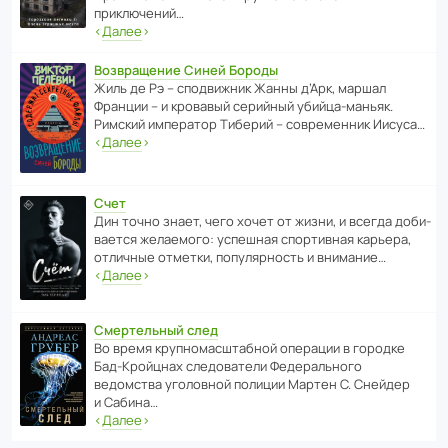
приключений…
‹
Далее
›
Возвращение Синей Бороды
Жиль де Рэ – спод­ви­жник Жанны д’Арк, маршал
Франции – и кровавый серийный убийца-маньяк.
Римский импе­ратор Тиберий – совре­менник Иисуса…
‹
Далее
›
Счет
Дин точно знает, чего хочет от жизни, и всегда доби­
ва­ется жела­е­мого: успе­шная спор­ти­вная карьера,
отли­чные отметки, попу­ля­р­ность и внимание…
‹
Далее
›
Смертельный след
Во время круп­но­мас­ш­та­бной операции в городке
Бад‑Крой­цнах следо­ва­тели Феде­раль­ного
ведомства уголо­вной полиции Мартен С. Снейдер
и Сабина…
‹
Далее
›