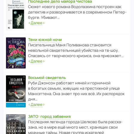
Последнее дело майора Чистова
Сюжет нового романа Водо­ла­з­кина пост­роен как
дете­ктив и разво­ра­чи­ва­ется в совре­менном Пете­р­
бурге. Убивают…
‹
Далее
›
Тени южной ночи
Писа­тель­ница Маня Поли­ва­нова стано­вится
невольной свиде­тель­ницей убийства на тв-шоу.
Спасаясь от твор­че­с­кого кризиса, она приезжает…
‹
Далее
›
Восьмой свидетель
Руби Джонсон рабо­тает няней и горни­чной
в богатых семьях, живущих на прес­ти­жной улице
Манх­эт­тена. Она знает про них всё. Их распо­рядок
дня…
‹
Далее
›
ЗАТО: город забвения
После­дняя легенда города Шелково была расска­
зана, но в мире ещё много мест, хранящих свои
мрачные тайны. Новая группа иска­телей