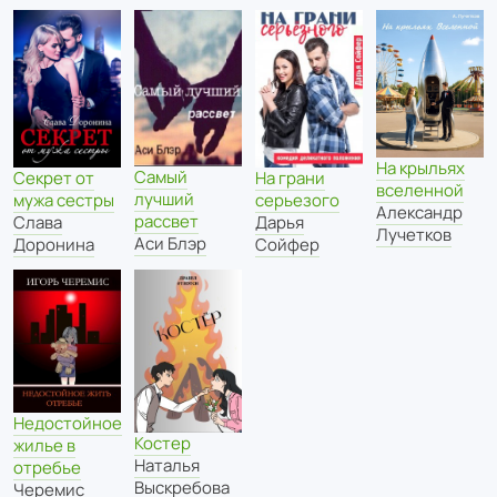
На крыльях
Самый
Секрет от
На грани
вселенной
лучший
мужа сестры
серьезого
Александр
рассвет
Слава
Дарья
Лучетков
Аси Блэр
Доронина
Сойфер
Недостойное
Костер
жилье в
Наталья
отребье
Выскребова
Черемис