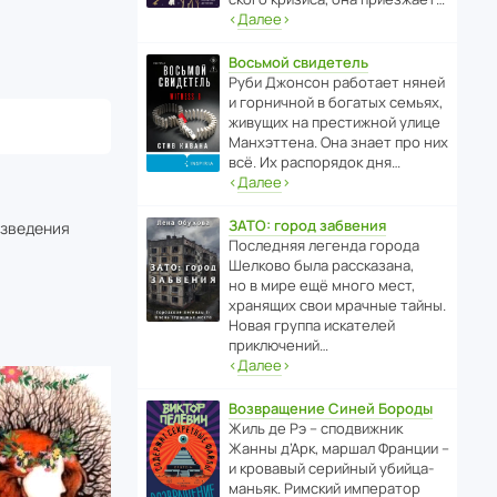
‹
Далее
›
Восьмой свидетель
Руби Джонсон рабо­тает няней
и горни­чной в богатых семьях,
живущих на прес­ти­жной улице
Манх­эт­тена. Она знает про них
всё. Их распо­рядок дня…
‹
Далее
›
ЗАТО: город забвения
изведения
После­дняя легенда города
Шелково была расска­зана,
но в мире ещё много мест,
хранящих свои мрачные тайны.
Новая группа иска­телей
приключений…
‹
Далее
›
Возвращение Синей Бороды
Жиль де Рэ – спод­ви­жник
Жанны д’Арк, маршал Франции –
и кровавый серийный убийца-
маньяк. Римский импе­ратор