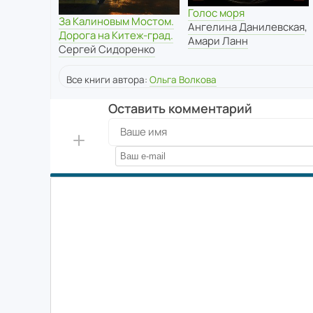
Голос моря
За Калиновым Мостом.
Ангелина Данилевская
,
Дорога на Китеж-град.
Амари Ланн
Сергей Сидоренко
Все книги автора:
Ольга Волкова
Оставить комментарий