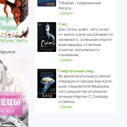
Тиберий – совре­менник
Иисуса…
‹
Далее
›
Счет
Дин точно знает, чего хочет
от жизни, и всегда доби­ва­ется
жела­е­мого: успе­шная спор­ти­
Фатуны. Часть
вная карьера, отли­чные
отметки, попу­ля­р­ность
Марьяна
и внимание…
‹
Далее
›
Смертельный след
Во время круп­но­мас­ш­та­бной
операции в городке Бад‑Крой­
цнах следо­ва­тели Феде­раль­
ного ведомства уголо­вной
полиции Мартен С. Снейдер
и Сабина…
‹
Далее
›