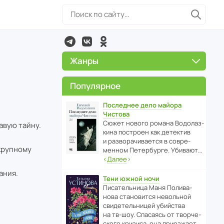
Жанры
Популярное
Последнее дело майора
Чистова
Сюжет нового романа Водо­ла­з­
авую тайну.
кина пост­роен как дете­ктив
и разво­ра­чи­ва­ется в совре­
 крупному
менном Пете­р­бурге. Убивают…
‹
Далее
›
ания.
Тени южной ночи
Писа­тель­ница Маня Поли­ва­
нова стано­вится невольной
свиде­тель­ницей убийства
на тв-шоу. Спасаясь от твор­че­
с­кого кризиса, она приезжает…