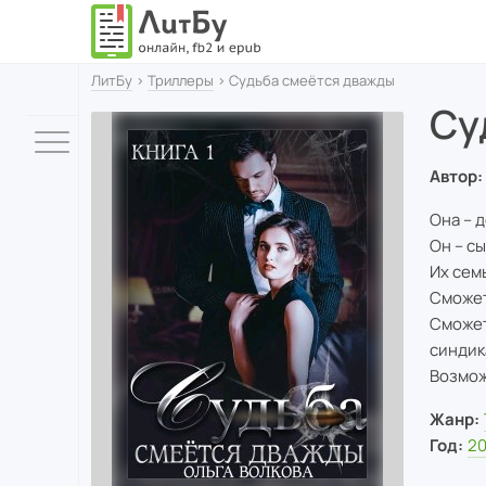
ЛитБу
›
Триллеры
› Судьба смеётся дважды
Су
Автор:
Она – 
Он – с
Их сем
Сможет
Сможет
синдик
Возмож
Жанр:
Год:
2