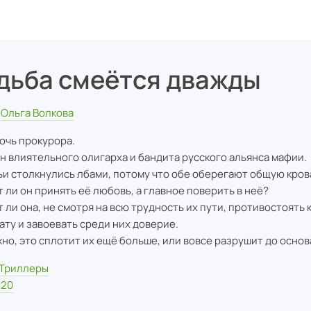
дьба смеётся дважды
Ольга Волкова
дочь прокурора.
ын влиятельного олигарха и бандита русского альянса мафии.
ьи столкнулись лбами, потому что обе оберегают общую кров
 ли он принять её любовь, а главное поверить в неё?
 ли она, не смотря на всю трудность их пути, противостоять
ату и завоевать среди них доверие.
но, это сплотит их ещё больше, или вовсе разрушит до основ
Триллеры
020