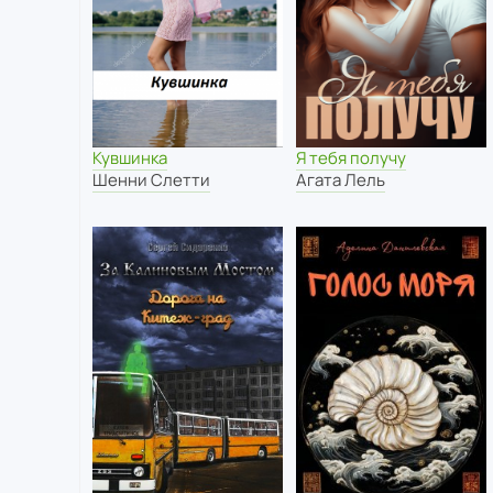
Кувшинка
Я тебя получу
Шенни Слетти
Агата Лель