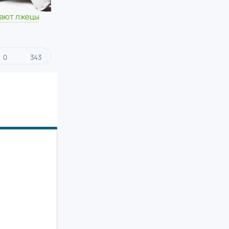
вают лжецы
0
343