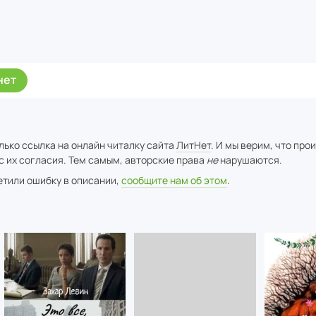
нет
лько ссылка на онлайн читалку сайта
ЛитНет
. И мы верим, что про
с их согласия. Тем самым, авторские права
не
нарушаются.
метили ошибку в описании,
сообщите нам об этом
.